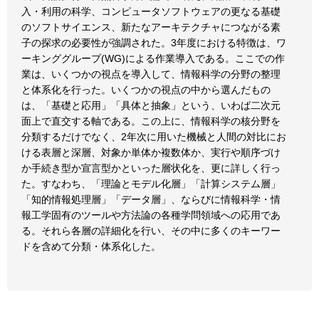
入・利用の科学、コンピュータソフトウェアの更なる基礎
のソフトサイエンス、新たなアーキテクチャにつながる素
子の探求の必要性が強調された。3年度における特徴は、ワ
ーキンググループ(WG)による作業導入である。ここでの作
業は、いくつかの視点を導入して、情報科学の分野の整理
と体系化を行った。いくつかの視点の中から選んだもの
は、「基礎と応用」「具体と抽象」という、いわば二次元
面上で直交する軸である。この上に、情報科学の核分野を
分類するだけでなく、2年次に用いた機械と人間の対比にお
ける表層と深層、対象か単体か複数体か、実行や順序づけ
か手続き型か宣言型かといった層状化を、更に詳しく行っ
た。すなわち、「理論とモデル化層」「計算システム層」
「知的情報処理層」「データ層」、ならびに情報科学・情
報工学固有のツールや方法論の各種学問領域への応用であ
る。それら各層の詳細化を行い、その中に多くのキーワー
ドを含めて分類・体系化した。