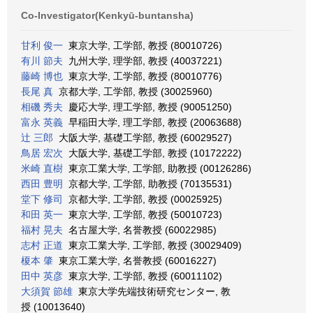
Co-Investigator(Kenkyū-buntansha)
甘利 俊一
東京大学, 工学部, 教授 (80010726)
有川 節夫
九州大学, 理学部, 教授 (40037221)
藤崎 博也
東京大学, 工学部, 教授 (80010776)
長尾 真
京都大学, 工学部, 教授 (30025960)
相磯 秀夫
慶応大学, 理工学部, 教授 (90051250)
富永 英義
早稲田大学, 理工学部, 教授 (20063688)
辻 三郎
大阪大学, 基礎工学部, 教授 (60029527)
鳥居 宏次
大阪大学, 基礎工学部, 教授 (10172222)
米崎 直樹
東京工業大学, 工学部, 助教授 (00126286)
西田 豊明
京都大学, 工学部, 助教授 (70135531)
堂下 修司
京都大学, 工学部, 教授 (00025925)
和田 英一
東京大学, 工学部, 教授 (50010723)
福村 晃夫
名古屋大学, 名誉教授 (60022985)
志村 正道
東京工業大学, 工学部, 教授 (30029409)
榎本 肇
東京工業大学, 名誉教授 (60016227)
田中 英彦
東京大学, 工学部, 教授 (60011102)
大須賀 節雄
東京大学先端技術研究センター, 教
授 (10013640)