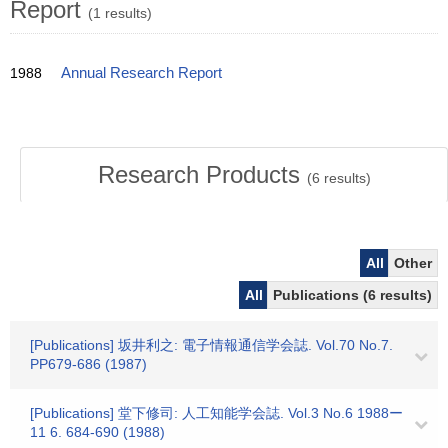
Report
(1 results)
1988
Annual Research Report
Research Products
(
6
results)
All
Other
All
Publications (6 results)
[Publications] 坂井利之: 電子情報通信学会誌. Vol.70 No.7.
PP679-686 (1987)
[Publications] 堂下修司: 人工知能学会誌. Vol.3 No.6 1988ー
11 6. 684-690 (1988)