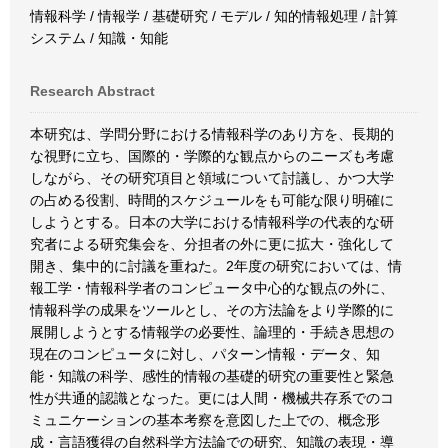
情報科学 / 情報学 / 基礎研究 / モデル / 知的情報処理 / 計算
システム / 知識・知能
Research Abstract
本研究は、学問分野における情報科学のあり方を、長期的
な視野に立ち、国際的・学際的な観点からのニーズも考慮
しながら、その研究項目と領域について討議し、かつ大学
の占める役割、時間的スケジュールをも可能な限り明確に
しようとする。日本の大学における情報科学の代表的な研
究者による研究集会を、分担者の外に更に拡大・強化して
開き、集中的に討議を重ねた。2年度の研究においては、情
報工学・情報科学者のコンピュータ中心的な観点の外に、
情報科学の成果をツールとし、その方法論をより学際的に
展開しようとする情報学の必要性、論理的・手続き思想の
現在のコンピュータに対し、パターン情報・データ、知
能・知識の科学、感性的情報の基礎的研究の重要性と緊急
性が共通的認識となった。更には人間・機械共存系でのコ
ミュニケーションの基本考察を意図した上での、概念形
成・言語獲得の自然科学方法論での研究、知識の表現・導