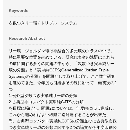
Keywords
次数つきリー環 / トリプル・システム
Research Abstract
リー環・ジョルダン環は非結合的多元環のクラスの中で、
特に重要な位置を占めている。研究代表者の浅野はこれら
の環に関する多くの問題の中から、「次数つき実単純リー
環の分類」と「実単純GJTS(Generalized Jordan Triple
Systems)の分類」を問題として取り上げて、ここ数年研究
を進めてきた。今年度も引続きその線に沿って、頭初次の2
つ
1.例外型次数つき実単純リー環の分類
2.古典型非コンパクト実単純GJTSの分類
を目標に掲げた。問題2については、年度内にほぼ完成し、
これから纏めればよい段階に迄到達することが出来た。
尚、古典型コンパクト実単純GJTSの分類並びに古典型次数
つき実単純リー環の分類に関する2つの論文が今年度印刷公