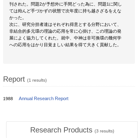
刊された。問題2が予想外に手間どった為に、問題1に関し
ては殆んど手づかずの状態で次年度に持ち越さざるをえな
かった。
次に、研究分担者達はそれぞれ得意とする分野において、
非結合的多元環の理論の応用を常に心掛け、この理論の発
展によく協力してくれた。就中、中神は非可換環の幾何学
への応用をはかり目覚ましい結果を得て大きく貢献した。
Report
(1 results)
1988
Annual Research Report
Research Products
(
3
results)