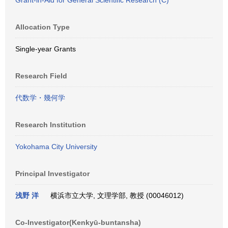
Grant-in-Aid for General Scientific Research (C)
Allocation Type
Single-year Grants
Research Field
代数学・幾何学
Research Institution
Yokohama City University
Principal Investigator
浅野 洋
横浜市立大学, 文理学部, 教授 (00046012)
Co-Investigator(Kenkyū-buntansha)