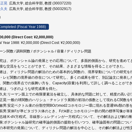
 正晃
広島大学, 総合科学部, 教授 (30037220)
 久夫
広島大学, 総合科学部, 教授 (50032917)
8
ompleted (Fiscal Year 1988)
00,000 (Direct Cost: ¥2,000,000)
al Year 1988: ¥2,000,000 (Direct Cost: ¥2,000,000)
ーン関数 / 調和関数 / ポテンシャル / 容量 / ディリクレ問題
究は、ポテンシャル論の発展とその応用について、多面的側面から、研究を進めて
接な交流をもつことができて、その結果、さまざまな情報を得ることができた。
者は、ディリクレ問題の解法のための基本的な関数の、境界挙動についての研究を
・レビ関数の境界値の存在について研究し、多くの成果を得て、別記論文に発表し
、関数の境界点での振舞い方を、Capacity(容量)を利用して詳しく調べることが
者は、つぎのような研究成果を得た。
久夫:リーマン面上での有限要素法を確立し、具体的な問題に対して、精度の高い計
正晃:一般の球関数のハリシュ・チャンドラ展開の初項の係数として現れるC関数を
敏男:安定ベクトル束の分類空間BOのmod2コホモロジー環に現れる普通Wu類の形
辰男:実体Fが準ピタゴラス体のとき、Fのk群とコホモロジー群の間の標準写像が単
志雄:K-dV方程式、非線形シュレディンが一方程式について、その解法および解の
泉:ポテンシャル論研究の確率論的側面の援助を行いつつ、確率論固有の問題につい
の本研究の発展について、ディリクレ問題の解法を中心とし、その解の解法よび性