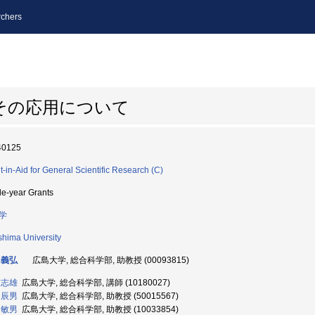
chers
その応用について
40125
t-in-Aid for General Scientific Research (C)
le-year Grants
学
shima University
 義弘
広島大学, 総合科学部, 助教授 (00093815)
誉志雄
広島大学, 総合科学部, 講師 (10180027)
 辰男
広島大学, 総合科学部, 助教授 (50015567)
 敏男
広島大学, 総合科学部, 助教授 (10033854)