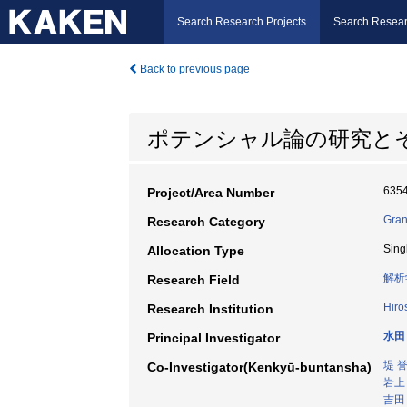
Search Research Projects
Search Resear
Back to previous page
ポテンシャル論の研究と
635
Project/Area Number
Gran
Research Category
Sing
Allocation Type
解析
Research Field
Hiro
Research Institution
水田
Principal Investigator
堤 
Co-Investigator(Kenkyū-buntansha)
岩上
吉田