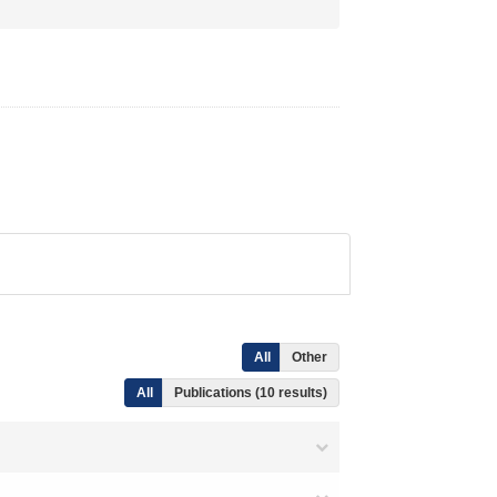
All
Other
All
Publications (10 results)