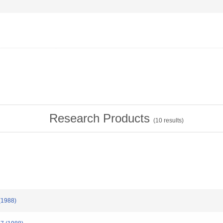
Research Products
(
10
results)
(1988)