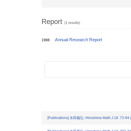
Report
(1 results)
Annual Research Report
1988
[Publications] 水田義弘: Hiroshima Math.J.18. 73-94 