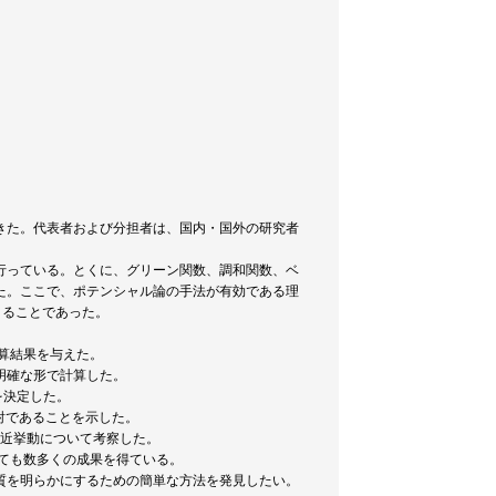
きた。代表者および分担者は、国内・国外の研究者
行っている。とくに、グリーン関数、調和関数、ベ
た。ここで、ポテンシャル論の手法が有効である理
できることであった。
算結果を与えた。
明確な形で計算した。
を決定した。
射であることを示した。
漸近挙動について考察した。
ても数多くの成果を得ている。
質を明らかにするための簡単な方法を発見したい。