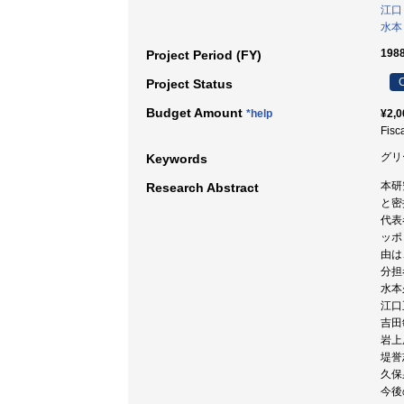
江口
水本
198
Project Period (FY)
C
Project Status
Budget Amount
*help
¥2,0
Fisc
グリ
Keywords
本研
Research Abstract
と密
代表
ッポ
由は
分担
水本
江口
吉田
岩上
堤誉
久保
今後