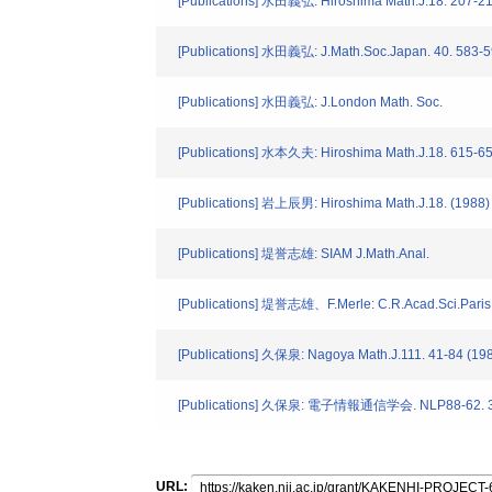
[Publications] 水田義弘: Hiroshima Math.J.18. 207-21
[Publications] 水田義弘: J.Math.Soc.Japan. 40. 583-5
[Publications] 水田義弘: J.London Math. Soc.
[Publications] 水本久夫: Hiroshima Math.J.18. 615-65
[Publications] 岩上辰男: Hiroshima Math.J.18. (1988)
[Publications] 堤誉志雄: SIAM J.Math.Anal.
[Publications] 堤誉志雄、F.Merle: C.R.Acad.Sci.Paris.
[Publications] 久保泉: Nagoya Math.J.111. 41-84 (19
[Publications] 久保泉: 電子情報通信学会. NLP88-62. 33
URL: