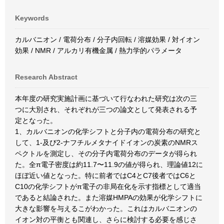
Keywords
カルバニオン / 電荷分布 / 分子内回転 / 溶媒効果 / 対イオン
効果 / NMR / アルカリ有機金属 / 熱力学的パラメータ
Research Abstract
本年度の研究実施計画に基づいて行なわれた研究は次の三
つに大別され、それぞれが三つの論文として発表される予
定となった。
1、カルバニオンの化学シフトと分子内の電荷分布の研究と
して、1-及び2-ナフチルメタナイドイオンの炭素のNMRス
ペクトルを測定し、その分子内電荷分布のデータが得られ
た。全π電子密度は約11.7〜11.9の値が得られ、理論値12に
ほぼ近い値となった。特に前者ではC4とC7後者ではC6と
C10の化学シフトがπ電子の非局在化を示す指標として適当
であると結論された。また溶媒HMPAの効果が化学シフトに
大きな影響を与えるこがわかった。これはカルバニオンの
イオン対の平衡とも関連し、さらに検討する必要を感じさ