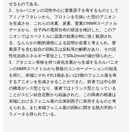
せるものである。
2、カルバニオンの活性中心に窒素原子を有するものとして
アミノナフタレンから、プロトンを引抜いた型のアニオン
を生成させ、これらの水素、炭素、窒素のNMRスペクトル
データから、分子内の電荷分布の状況を検討した。このア
ニオンではスペクトルに温度の効果が特に強く観測され
る、なんらかの動的過程による説明が必要と考えられ、窒
素原子を含む結合の回転又は反転等の解釈があり、その活
性化自由エネルギー変化として50kJ/molの値が得られた。
3、ブタジエン骨格を持つ炭化水素から生成するカルバニオ
ンのNMRスペクトルから骨格のコンホーメーションの知見
を得た。末端にそれぞれ1個あるいは2個のフェニル基を有
するアニオンを生成させることができた。前者では中心部
の構造がシス型となり、後者ではトランス型となっている
ことがスピン結合定数から結論された。この両者の相違は
末端におけるフェニル基の立体的因子に依存するものと考
えられる。また末端フェニル基の回転に関する熱力学的パ
ラメータも得られている。