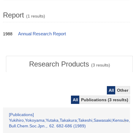
Report
(1 results)
1988
Annual Research Report
Research Products
(
3
results)
All
Other
All
Publications (3 results)
[Publications]
Yukihiro,Yokoyama;Yutaka,Takakura;Takeshi,Sawasaki;Kensuke,T
Bull.Chem.Soc.Jpn.,. 62. 682-686 (1989)