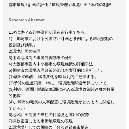
都市環境 / 計画の評価 / 環境管理 / 環境計画 / 私権の制限
Research Abstract
1.次に述べる分担研究が現在進行中である。
1)「川崎市における公害防止計画と条例による環境規制の
役割及び効果」
2)環境計画の法理
3)用途地域制の環境制御効果の分析
4)大阪都市圏内中小都市の環境施策の評価手法
5)川崎市の環境管理政策の流れを実証的に分析した。
(1)歳出の動向、構造変化を時系列的に把握する。
(2)予算の重点項目、特に、環境政策関連予算について。
(3)神奈川新聞川崎版の紙面に占める環境政策関連雉の数量
的把握
(4)川崎市の職員の人事配置に環境政策がどのように関連し
ているか
6)地区計画制度の当初の目論見と運用の実際
7)棟数密度による市街地環境の表現
2.環境場としての川崎の「分節連鎖都市構造」