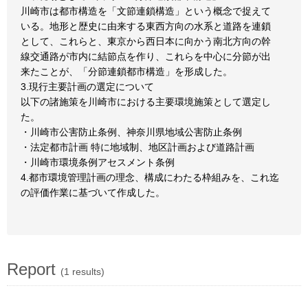
川崎市は都市構造を「文節連鎖構造」という概念で捉えて
いる。地形と歴史に由来する東西方向の水系と道路を連鎖
として、これらと、東京から西日本に向かう南北方向の幹
線交通路が市内に結節点を作り、これらを中心に分節が出
来たことが、「分節連鎖都市構造」を形成した。
3.現行主要計画の選定について
以下の諸施策を川崎市における主要環境施策として選定し
た。
・川崎市公害防止条例、神奈川県地域公害防止条例
・法定都市計画 特に地域制、地区計画および道路計画
・川崎市環境条例アセスメント条例
4.都市環境管理計画の理念、構成にわたる枠組みを、これ迄
の評価作業に基づいて作成した。
Report
(1 results)