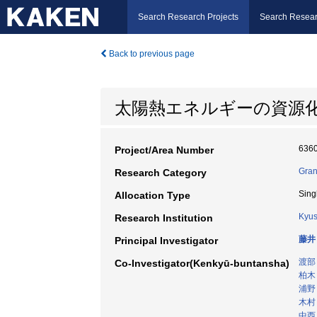
Search Research Projects
Search Resear
Back to previous page
太陽熱エネルギーの資源
636
Project/Area Number
Gran
Research Category
Sing
Allocation Type
Kyus
Research Institution
藤井
Principal Investigator
渡部
Co-Investigator(Kenkyū-buntansha)
柏木
浦野
木村
中西