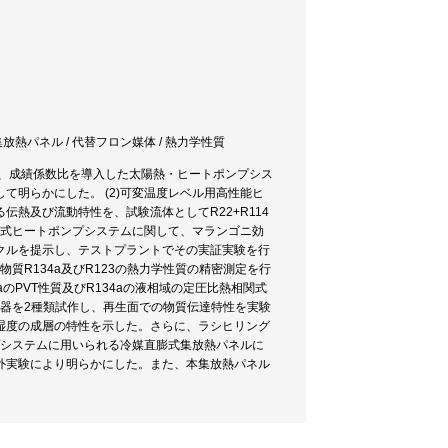
集放熱パネル / 代替フロン媒体 / 熱力学性質
に、成績係数比を導入した太陽熱・ヒートポンプシス
明らかにした。 (2)可変温度レベル用高性能ヒ
熱及び流動特性を、試験流体としてR22+R114
収式ヒートポンプシステムに関して、マランゴニ効
クルを提示し、テストプラントでその実証実験を行
質R134a及びR123の熱力学性質の精密測定を行
aのPVT性質及びR134aの液相域の定圧比熱相関式
生器を2種類試作し、再生面での物質伝達特性を実験
湿度の成層の特性を示した。さらに、ラシヒリング
プシステムに用いられる冷媒直膨式集放熱パネルに
外実験により明らかにした。また、本集放熱パネル