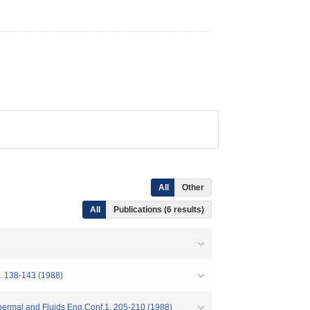
All
Other
All
Publications (6 results)
. 138-143 (1988)
mal and Fluids Eng.Conf.1. 205-210 (1988)