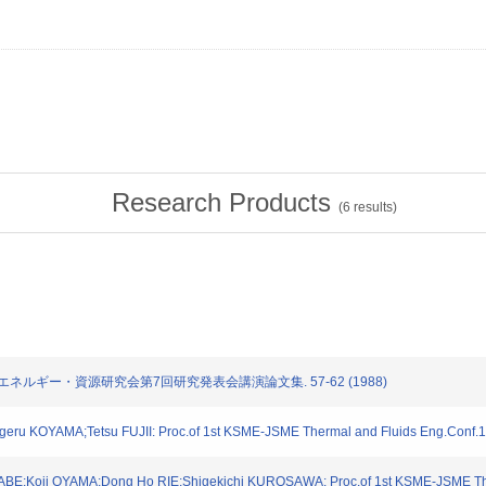
Research Products
(
6
results)
智之: エネルギー・資源研究会第7回研究発表会講演論文集. 57-62 (1988)
geru KOYAMA;Tetsu FUJII: Proc.of 1st KSME-JSME Thermal and Fluids Eng.Conf.1
ABE;Koji OYAMA;Dong Ho RIE;Shigekichi KUROSAWA: Proc.of 1st KSME-JSME Ther