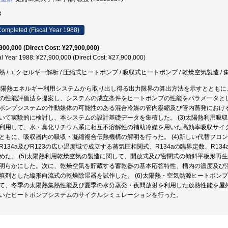
8
ompleted (Fiscal Year 1988)
900,000 (Direct Cost: ¥27,900,000)
al Year 1988: ¥27,900,000 (Direct Cost: ¥27,900,000)
熱 / エクセルギー解析 / 圧縮式ヒートポンプ / 吸収式ヒートポンプ / 乾燥空気製造 / 
)太陽熱エネルギー利用システムから取り出し得る出力限界の算出方法を示すととも
の性能評価法を提案し、システムの成立条件をヒートポンプの性能をパラメータとして
ポンプシステムの作動媒体の可能性のある混合冷媒の管内凝縮及び管内蒸発における伝
いて実験的に検討し、本システムの設計基礎データを集積した。 (3)太陽熱利用吸
利用して、水・臭化リチウム系に相互不溶解性の補助冷媒を用いた高効率吸収サイ
ともに、吸収器内の吸収・凝縮複合伝熱機構の解明を行った。 (4)新しい代替フロン物
R134a及びR123の広い温度域で成立する蒸気圧相関式、R134aの臨界定数、R134
めた。 (5)太陽熱利用乾燥空気の製造に関して、開放式及び密閉式の傾斜平板形再
明らかにした。次に、乾燥空気を貯蔵する蓄乾器の基本応答特性、槽内の濃度及び
填剤とした縦形向流式の乾燥除湿器を試作した。 (6)太陽熱・空気熱源ヒートポン
て、冬季の太陽熱集熱性能及び夏季の水分蒸発・夜間放射を利用した放熱性能を屋
いたヒートポンプシステムのサイクルシミュレーションを行った。