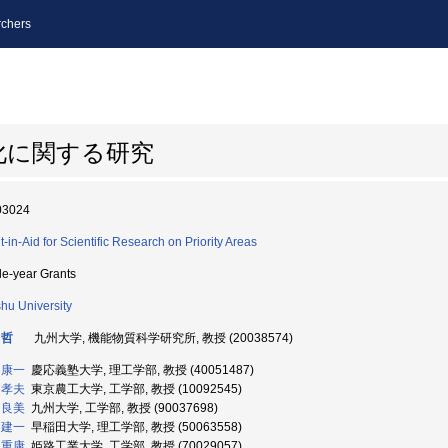
chers
化に関する研究
03024
t-in-Aid for Scientific Research on Priority Areas
le-year Grants
hu University
 哲
九州大学, 機能物質科学研究所, 教授 (20038574)
 康一
慶応義塾大学, 理工学部, 教授 (40051487)
 孝夫
東京農工大学, 工学部, 教授 (10092545)
 良美
九州大学, 工学部, 教授 (90037698)
 建一
早稲田大学, 理工学部, 教授 (50063558)
 重康
姫路工業大学, 工学部, 教授 (70029057)