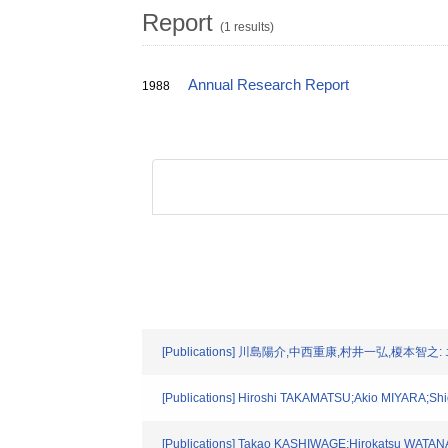
Report
(1 results)
Annual Research Report
1988
[Publications] 川島陽介,中西重康,村井一弘,榎本
[Publications] Hiroshi TAKAMATSU;Akio MIYARA;Shi
[Publications] Takao KASHIWAGE;Hirokatsu WATAN