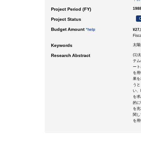
198
Project Period (FY)
C
Project Status
Budget Amount
*help
¥27,
Fisc
太陽
Keywords
(1
Research Abstract
テム
ート
を用
果を
うと
い、
を求
的に
を充
関し
を用