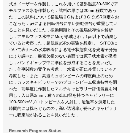
式水ドーザーを作製し，これを用いて基盤温度30-60Kでア
モルファス氷を作製した．試料の厚さは20mm程度であっ
た．この試料について横磁場２Gおよび３GでμSR測定をお
こなった．μ+による回転信号に早い振動信号が重畳してい
ることを見いだした．振動周期とその磁場依存性を解析
し，アモルファス氷中にMuが形成され，1μs以下で消滅し
ていると考察した．超低速μSRの実験を想定し，SrTiO3に
ついて表面への水素吸着による電子状態変化を光電子分光
により調べた．酸素欠損のない表面では原子状水素が吸着
し，バンドギャップ中に準位を形成することを見いだし
た．仕事関数の変化も考慮し，水素が正に帯電していると
考察した．また，高速ミュオンビームの輝度向上のため
に，ガラスキャピラリーでのプロトンビーム収束特性を調
べた．前年度に作製したマルチキャピラリー評価装置を利
用し，入口系2mm，種々の出口径を持つキャピラリーに
100-500keVプロトンビームを入射し，透過率を測定した．
時間的には揺らぐものの，高い透過率が得られキャピラリ
ーに収束能があることを見いだした．
Research Progress Status