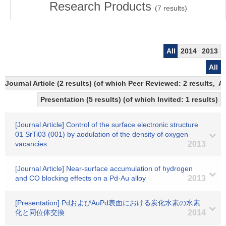
Research Products
(
7
results)
All
2014
2013
All
Journal Article (2 results) (of which Peer Reviewed: 2 results,
Presentation (5 results) (of which Invited: 1 results)
[Journal Article] Control of the surface electronic structure
01 SrTi03 (001) by aodulation of the density of oxygen
vacancies
2013
[Journal Article] Near-surface accumulation of hydrogen
and CO blocking effects on a Pd-Au alloy
2013
[Presentation] PdおよびAuPd表面における炭化水素の水素
化と同位体交換
2014