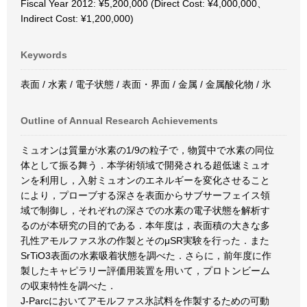
Fiscal Year 2012: ¥5,200,000 (Direct Cost: ¥4,000,000、
Indirect Cost: ¥1,200,000)
Keywords
表面 / 水素 / 電子状態 / 表面・界面 / 金属 / 金属酸化物 / 氷
Outline of Annual Research Achievements
ミュオンは質量が水素の1/9の粒子で，物質中で水素の同位
体として振る舞う．本学術領域で開発される超低速ミュオ
ンを利用し，入射ミュオンのエネルギーを変化させること
により，プローブする深さを表面からサブサーフェイス領
域で制御し，それぞれの深さでの水素の電子状態を解析す
るのが本研究の目的である．本年度は，表面積の大きな多
孔性アモルファス氷の作製とそのμSR実験を行った．また
SrTiO3表面の水素吸着状態を調べた．さらに，前年度に作
製したキャピラリー評価用装置を用いて，プロトンビーム
の収束特性を調べた．
J-Parcにおいてアモルファス氷試料を作製するための可動