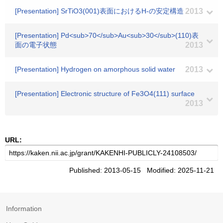
[Presentation] SrTiO3(001)表面におけるH-の安定構造
2013
[Presentation] Pd<sub>70</sub>Au<sub>30</sub>(110)表
面の電子状態
2013
[Presentation] Hydrogen on amorphous solid water
2013
[Presentation] Electronic structure of Fe3O4(111) surface
2013
URL:
Published: 2013-05-15 Modified: 2025-11-21
Information