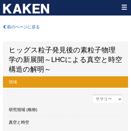
前のページに戻る
ヒッグス粒子発見後の素粒子物理
学の新展開～LHCによる真空と時空
構造の解明～
領域
研究領域 (略称)
真空と時空