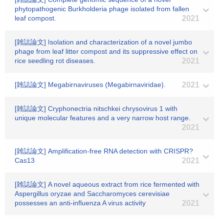
phytopathogenic Burkholderia phage isolated from fallen
leaf compost.
2021
[雑誌論文] Isolation and characterization of a novel jumbo
phage from leaf litter compost and its suppressive effect on
rice seedling rot diseases.
2021
[雑誌論文] Megabirnaviruses (Megabirnaviridae).
2021
[雑誌論文] Cryphonectria nitschkei chrysovirus 1 with
unique molecular features and a very narrow host range.
2021
[雑誌論文] Amplification-free RNA detection with CRISPR?
Cas13
2021
[雑誌論文] A novel aqueous extract from rice fermented with
Aspergillus oryzae and Saccharomyces cerevisiae
possesses an anti-influenza A virus activity
2021