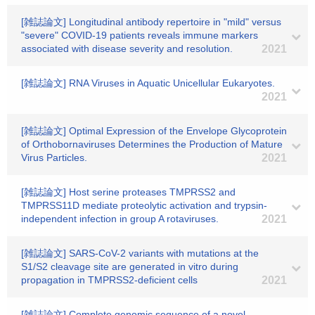
[雑誌論文] Longitudinal antibody repertoire in "mild" versus
"severe" COVID-19 patients reveals immune markers
associated with disease severity and resolution.
2021
[雑誌論文] RNA Viruses in Aquatic Unicellular Eukaryotes.
2021
[雑誌論文] Optimal Expression of the Envelope Glycoprotein
of Orthobornaviruses Determines the Production of Mature
Virus Particles.
2021
[雑誌論文] Host serine proteases TMPRSS2 and
TMPRSS11D mediate proteolytic activation and trypsin-
independent infection in group A rotaviruses.
2021
[雑誌論文] SARS-CoV-2 variants with mutations at the
S1/S2 cleavage site are generated in vitro during
propagation in TMPRSS2-deficient cells
2021
[雑誌論文] Complete genomic sequence of a novel