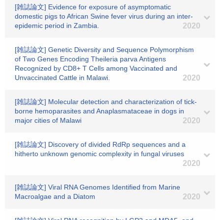
[雑誌論文] Evidence for exposure of asymptomatic
domestic pigs to African Swine fever virus during an inter-
epidemic period in Zambia.
2020
[雑誌論文] Genetic Diversity and Sequence Polymorphism
of Two Genes Encoding Theileria parva Antigens
Recognized by CD8+ T Cells among Vaccinated and
Unvaccinated Cattle in Malawi.
2020
[雑誌論文] Molecular detection and characterization of tick-
borne hemoparasites and Anaplasmataceae in dogs in
major cities of Malawi
2020
[雑誌論文] Discovery of divided RdRp sequences and a
hitherto unknown genomic complexity in fungal viruses
2020
[雑誌論文] Viral RNA Genomes Identified from Marine
Macroalgae and a Diatom
2020