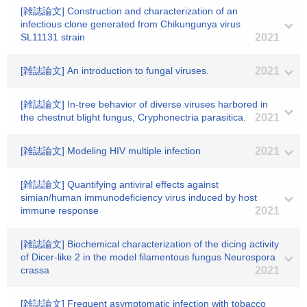
[雑誌論文] Construction and characterization of an
infectious clone generated from Chikungunya virus
SL11131 strain
2021
[雑誌論文] An introduction to fungal viruses.
2021
[雑誌論文] In-tree behavior of diverse viruses harbored in
the chestnut blight fungus, Cryphonectria parasitica.
2021
[雑誌論文] Modeling HIV multiple infection
2021
[雑誌論文] Quantifying antiviral effects against
simian/human immunodeficiency virus induced by host
immune response
2021
[雑誌論文] Biochemical characterization of the dicing activity
of Dicer-like 2 in the model filamentous fungus Neurospora
crassa
2021
[雑誌論文] Frequent asymptomatic infection with tobacco