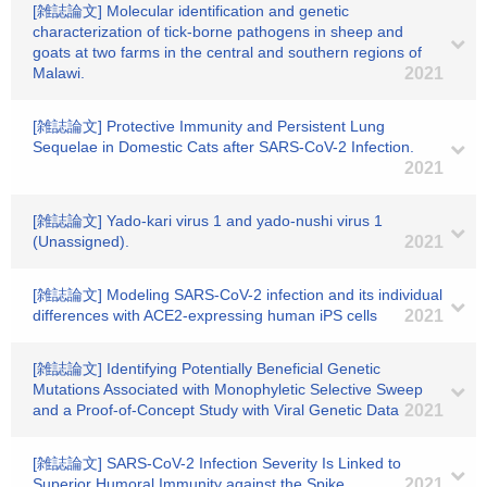
[雑誌論文] Molecular identification and genetic
characterization of tick-borne pathogens in sheep and
goats at two farms in the central and southern regions of
Malawi.
2021
[雑誌論文] Protective Immunity and Persistent Lung
Sequelae in Domestic Cats after SARS-CoV-2 Infection.
2021
[雑誌論文] Yado-kari virus 1 and yado-nushi virus 1
(Unassigned).
2021
[雑誌論文] Modeling SARS-CoV-2 infection and its individual
differences with ACE2-expressing human iPS cells
2021
[雑誌論文] Identifying Potentially Beneficial Genetic
Mutations Associated with Monophyletic Selective Sweep
and a Proof-of-Concept Study with Viral Genetic Data
2021
[雑誌論文] SARS-CoV-2 Infection Severity Is Linked to
Superior Humoral Immunity against the Spike.
2021