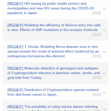
[雑誌論文] HIV testing by public health centers and
municipalities and new HIV cases during the COVID-19
pandemic in Japan
2020
[雑誌論文] Modeling the efficiency of filovirus entry into cells
in vitro: Effects of SNP mutations in the receptor molecule
2020
[雑誌論文] T. Honda. Modeling Borna disease virus in vitro
spread reveals the mode of antiviral effect conferred by an
endogenous bornavirus-like element
2020
[雑誌論文] Molecular detection of genotypes and subtypes
of Cryptosporidium infection in diarrheic calves, lambs, and
goat kids from Turkey.
2020
[雑誌論文] Distribution of Cryptosporidium species isolated
from diarrhoeic calves in Japan.
2020
[雑誌論文] The possibility of using marine diatom-infecting