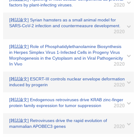
factors by plant-infecting viruses.
2020
[雑誌論文] Syrian hamsters as a small animal model for
SARS-CoV-2 infection and countermeasure development.
2020
[雑誌論文] Role of Phosphatidylethanolamine Biosynthesis
in Herpes Simplex Virus 1-Infected Cells in Progeny Virus
Morphogenesis in the Cytoplasm and in Viral Pathogenicity
In Vivo
2020
[雑誌論文] ESCRT-III controls nuclear envelope deformation
induced by progerin
2020
[雑誌論文] Endogenous retroviruses drive KRAB zinc-finger
protein family expression for tumor suppression
2020
[雑誌論文] Retroviruses drive the rapid evolution of
mammalian APOBEC3 genes
2020