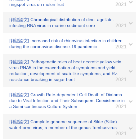
ringspot virus on melon fruit
2021
[雑誌論文] Chronological distribution of dino_agellate-
infecting RNA virus in marine sediment core.
2021
[雑誌論文] Increased risk of rhinovirus infection in children
during the coronavirus disease-19 pandemic.
2021
[雑誌論文] Pathogenetic roles of beet necrotic yellow vein
virus RNA5 in the exacerbation of symptoms and yield
reduction, development of scab-like symptoms, and Rz-
resistance breaking in sugar beet.
2021
[雑誌論文] Growth Rate-dependent Cell Death of Diatoms
due to Viral Infection and Their Subsequent Coexistence in
a Semi-continuous Culture System
2021
[雑誌論文] Complete genome sequence of Sikte (Sitke)
waterborne virus, a member of the genus Tombusvirus
2021