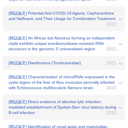
[雑誌論文] Potential Anti-COVID-19 Agents, Cepharanthine
and Nelfinavir, and Their Usage for Combination Treatment
2021
[雑誌論文] An African tick flavivirus forming an independent
clade exhibits unique exoribonuclease-resistant RNA
structures in the genomic 3′-untranslated region
2021
[雑誌論文] Dianthovirus (Tombusviridae).
2021
[雑誌論文] Characterization of microRNAs expressed in the
cystic legion of the liver of Mus musculus perorally infected
with Echinococcus multilocularis Nemuro strain.
2021
[雑誌論文] Direct evidence of abortive lytic infection-
mediated establishment of Epstein-Barr virus latency during
B-cell infection
2021
[雑誌論文] Identification of novel avian and mammalian