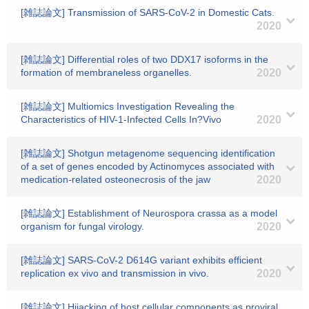
[雑誌論文] Transmission of SARS-CoV-2 in Domestic Cats.
2020
[雑誌論文] Differential roles of two DDX17 isoforms in the
formation of membraneless organelles.
2020
[雑誌論文] Multiomics Investigation Revealing the
Characteristics of HIV-1-Infected Cells In?Vivo
2020
[雑誌論文] Shotgun metagenome sequencing identification
of a set of genes encoded by Actinomyces associated with
medication-related osteonecrosis of the jaw
2020
[雑誌論文] Establishment of Neurospora crassa as a model
organism for fungal virology.
2020
[雑誌論文] SARS-CoV-2 D614G variant exhibits efficient
replication ex vivo and transmission in vivo.
2020
[雑誌論文] Hijacking of host cellular components as proviral