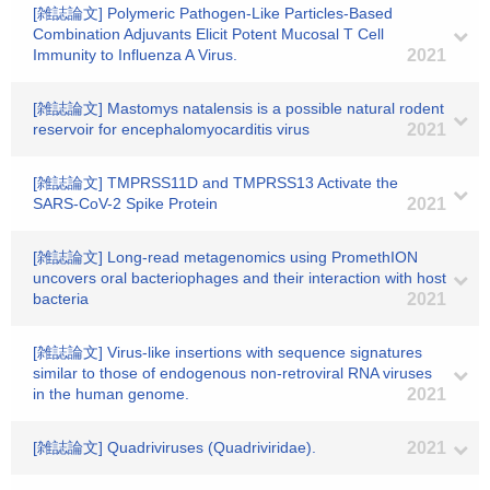
[雑誌論文] Polymeric Pathogen-Like Particles-Based
Combination Adjuvants Elicit Potent Mucosal T Cell
Immunity to Influenza A Virus.
2021
[雑誌論文] Mastomys natalensis is a possible natural rodent
reservoir for encephalomyocarditis virus
2021
[雑誌論文] TMPRSS11D and TMPRSS13 Activate the
SARS-CoV-2 Spike Protein
2021
[雑誌論文] Long-read metagenomics using PromethION
uncovers oral bacteriophages and their interaction with host
bacteria
2021
[雑誌論文] Virus-like insertions with sequence signatures
similar to those of endogenous non-retroviral RNA viruses
in the human genome.
2021
[雑誌論文] Quadriviruses (Quadriviridae).
2021