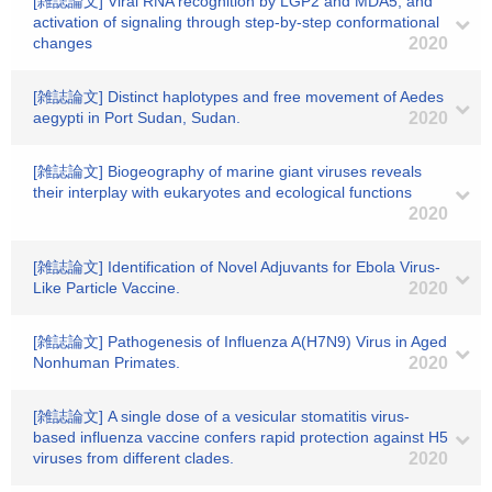
[雑誌論文] Viral RNA recognition by LGP2 and MDA5, and
activation of signaling through step-by-step conformational
changes
2020
[雑誌論文] Distinct haplotypes and free movement of Aedes
aegypti in Port Sudan, Sudan.
2020
[雑誌論文] Biogeography of marine giant viruses reveals
their interplay with eukaryotes and ecological functions
2020
[雑誌論文] Identification of Novel Adjuvants for Ebola Virus-
Like Particle Vaccine.
2020
[雑誌論文] Pathogenesis of Influenza A(H7N9) Virus in Aged
Nonhuman Primates.
2020
[雑誌論文] A single dose of a vesicular stomatitis virus-
based influenza vaccine confers rapid protection against H5
viruses from different clades.
2020