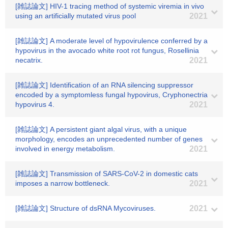
[雑誌論文] HIV-1 tracing method of systemic viremia in vivo
using an artificially mutated virus pool
2021
[雑誌論文] A moderate level of hypovirulence conferred by a
hypovirus in the avocado white root rot fungus, Rosellinia
necatrix.
2021
[雑誌論文] Identification of an RNA silencing suppressor
encoded by a symptomless fungal hypovirus, Cryphonectria
hypovirus 4.
2021
[雑誌論文] A persistent giant algal virus, with a unique
morphology, encodes an unprecedented number of genes
involved in energy metabolism.
2021
[雑誌論文] Transmission of SARS-CoV-2 in domestic cats
imposes a narrow bottleneck.
2021
[雑誌論文] Structure of dsRNA Mycoviruses.
2021