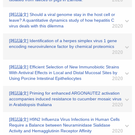
[雑誌論文] Should a viral genome stay in the host cell or
leave? A quantitative dynamics study of how hepatitis C
virus deals with this dilemma
2020
[雑誌論文] Identification of a herpes simplex virus 1 gene
encoding neurovirulence factor by chemical proteomics
2020
[雑誌論文] Efficient Selection of New Immunobiotic Strains
With Antiviral Effects in Local and Distal Mucosal Sites by
Using Porcine Intestinal Epitheliocytes
2020
[雑誌論文] Priming for enhanced ARGONAUTE2 activation
accompanies induced resistance to cucumber mosaic virus
in Arabidopsis thaliana
2020
[雑誌論文] H9N2 Influenza Virus Infections in Human Cells
Require a Balance between Neuraminidase Sialidase
Activity and Hemagglutinin Receptor Affinity
2020