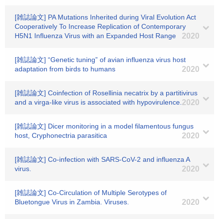
[雑誌論文] PA Mutations Inherited during Viral Evolution Act
Cooperatively To Increase Replication of Contemporary
H5N1 Influenza Virus with an Expanded Host Range
2020
[雑誌論文] “Genetic tuning” of avian influenza virus host
adaptation from birds to humans
2020
[雑誌論文] Coinfection of Rosellinia necatrix by a partitivirus
and a virga-like virus is associated with hypovirulence.
2020
[雑誌論文] Dicer monitoring in a model filamentous fungus
host, Cryphonectria parasitica
2020
[雑誌論文] Co-infection with SARS-CoV-2 and influenza A
virus.
2020
[雑誌論文] Co-Circulation of Multiple Serotypes of
Bluetongue Virus in Zambia. Viruses.
2020