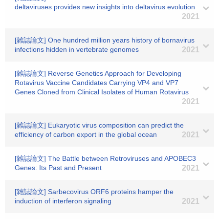
deltaviruses provides new insights into deltavirus evolution
2021
[雑誌論文] One hundred million years history of bornavirus
infections hidden in vertebrate genomes
2021
[雑誌論文] Reverse Genetics Approach for Developing
Rotavirus Vaccine Candidates Carrying VP4 and VP7
Genes Cloned from Clinical Isolates of Human Rotavirus
2021
[雑誌論文] Eukaryotic virus composition can predict the
efficiency of carbon export in the global ocean
2021
[雑誌論文] The Battle between Retroviruses and APOBEC3
Genes: Its Past and Present
2021
[雑誌論文] Sarbecovirus ORF6 proteins hamper the
induction of interferon signaling
2021