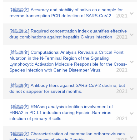
[雑誌論文] Accuracy and stability of saliva as a sample for
reverse transcription PCR detection of SARS-CoV-2.
2021
[雑誌論文] Required concentration index quantifies effective
drug combinations against hepatitis C virus infection
2021
[雑誌論文] Computational Analysis Reveals a Critical Point
Mutation in the N-Terminal Region of the Signaling
Lymphocytic Activation Molecule Responsible for the Cross-
Species Infection with Canine Distemper Virus.
2021
[雑誌論文] Antibody titers against SARS-CoV-2 decline, but
do not disappear for several months.
2021
[雑誌論文] RNAseq analysis identifies involvement of
EBNA2 in PD-L1 induction during Epstein-Barr virus
infection of primary B cells
2021
[雑誌論文] Characterization of mammalian orthoreoviruses
isolated from faeces of pigs in Zambia.
2020