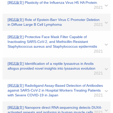
[雑誌論文] Plasticity of the Influenza Virus H5 HA Protein.
2021
[雑誌論文] Role of Epstein-Barr Virus C Promoter Deletion
in Diffuse Large B Cell Lymphoma
2021
[雑誌論文] Protective Face Mask Filter Capable of
Inactivating SARS-CoV-2, and Methicillin-Resistant
Staphylococcus aureus and Staphylococcus epidermidis
2021
[雑誌論文] Identification of a reptile lyssavirus in Anolis
allogus provided novel insights into lyssavirus evolution
2021
[雑誌論文] Radioligand Assay-Based Detection of Antibodies
against SARS-CoV-2 in Hospital Workers Treating Patients
with Severe COVID-19 in Japan
2021
[雑誌論文] Nanopore direct RNA sequencing detects DUX4-
activated repeats and isoforms in human muscle cells
2021