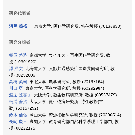
研究代表者
河岡 義裕
東京大学, 医科学研究所, 特任教授 (70135838)
研究分担者
朝長 啓造
京都大学, ウイルス・再生医科学研究所, 教
授 (10301920)
澤 洋文
北海道大学, 人獣共通感染症国際共同研究所, 教
授 (30292006)
高橋 英樹
東北大学, 農学研究科, 教授 (20197164)
川口 寧
東京大学, 医科学研究所, 教授 (60292984)
渡辺 登喜子
大阪大学, 微生物病研究所, 教授 (60557479)
松浦 善治
大阪大学, 微生物病研究所, 特任教授(常
勤) (50157252)
鈴木 信弘
岡山大学, 資源植物科学研究所, 教授 (70206514)
長崎 慶三
高知大学, 教育研究部自然科学系理工学部門, 教
授 (00222175)