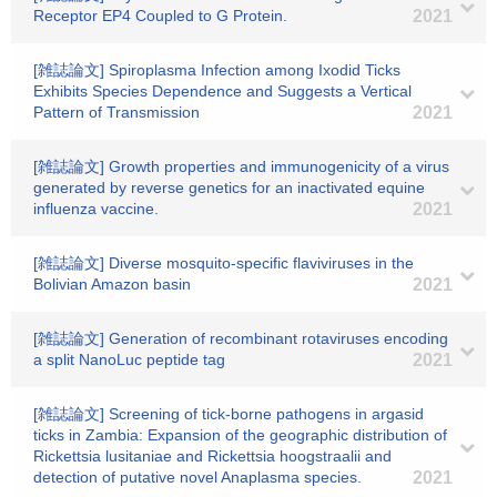
Receptor EP4 Coupled to G Protein.
2021
[雑誌論文] Spiroplasma Infection among Ixodid Ticks
Exhibits Species Dependence and Suggests a Vertical
Pattern of Transmission
2021
[雑誌論文] Growth properties and immunogenicity of a virus
generated by reverse genetics for an inactivated equine
influenza vaccine.
2021
[雑誌論文] Diverse mosquito-specific flaviviruses in the
Bolivian Amazon basin
2021
[雑誌論文] Generation of recombinant rotaviruses encoding
a split NanoLuc peptide tag
2021
[雑誌論文] Screening of tick-borne pathogens in argasid
ticks in Zambia: Expansion of the geographic distribution of
Rickettsia lusitaniae and Rickettsia hoogstraalii and
detection of putative novel Anaplasma species.
2021