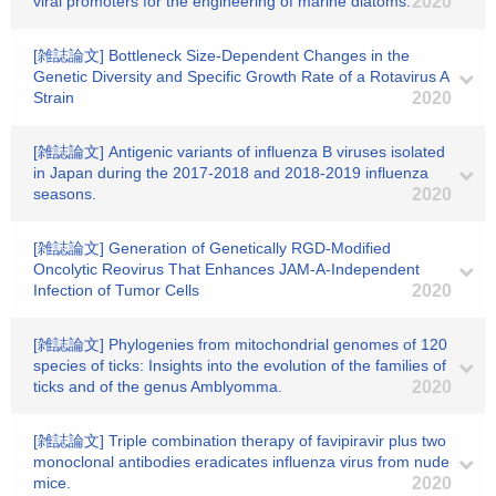
viral promoters for the engineering of marine diatoms.
2020
[雑誌論文] Bottleneck Size-Dependent Changes in the
Genetic Diversity and Specific Growth Rate of a Rotavirus A
Strain
2020
[雑誌論文] Antigenic variants of influenza B viruses isolated
in Japan during the 2017-2018 and 2018-2019 influenza
seasons.
2020
[雑誌論文] Generation of Genetically RGD-Modified
Oncolytic Reovirus That Enhances JAM-A-Independent
Infection of Tumor Cells
2020
[雑誌論文] Phylogenies from mitochondrial genomes of 120
species of ticks: Insights into the evolution of the families of
ticks and of the genus Amblyomma.
2020
[雑誌論文] Triple combination therapy of favipiravir plus two
monoclonal antibodies eradicates influenza virus from nude
mice.
2020