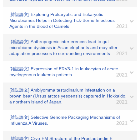
[雑誌論文] Exploring Prokaryotic and Eukaryotic
Microbiomes Helps in Detecting Tick-Borne Infectious
Agents in the Blood of Camels
2021
[雑誌論文] Anthropogenic interferences lead to gut
microbiome dysbiosis in Asian elephants and may alter
adaptation processes to surrounding environments.
2021
[雑誌論文] Expression of ERV3-1 in leukocytes of acute
myelogenous leukemia patients
2021
[雑誌論文] Amblyomma testudinarium infestation on a
brown bear (Ursus arctos yesoensis) captured in Hokkaido,
a northern island of Japan.
2021
[雑誌論文] Selective Genome Packaging Mechanisms of
Influenza A Viruses.
2021
[雑誌論文] Cryo-EM Structure of the Prostaglandin E