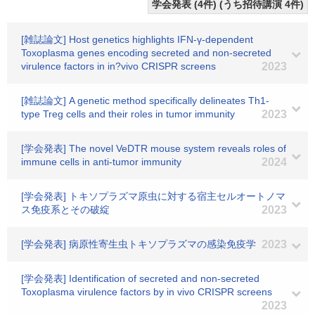
学会発表 (4件) (うち招待講演 4件)
[雑誌論文] Host genetics highlights IFN-γ-dependent
Toxoplasma genes encoding secreted and non-secreted
virulence factors in in?vivo CRISPR screens
2023
[雑誌論文] A genetic method specifically delineates Th1-
type Treg cells and their roles in tumor immunity
2023
[学会発表] The novel VeDTR mouse system reveals roles of
immune cells in anti-tumor immunity
2024
[学会発表] トキソプラズマ原虫に対する宿主セルオートノマ
ス免疫系とその破綻
2023
[学会発表] 病原性寄生虫トキソプラズマの感染免疫学
2023
[学会発表] Identification of secreted and non-secreted
Toxoplasma virulence factors by in vivo CRISPR screens
2023