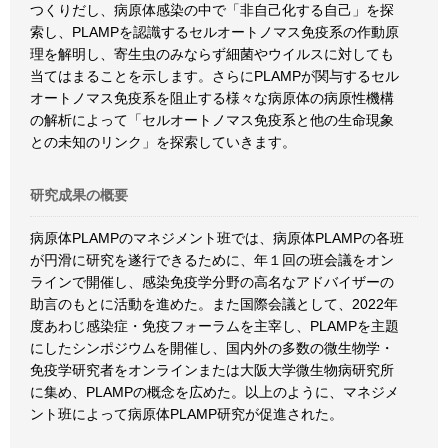
つくりだし、病原体感染の中で「非自己化する自己」を探
索し、PLAMPを認識するセルオートノマス免疫系の作動原
理を解明し、寄生虫のみならず細菌やウイルスに対しても
当てはまることを示します。さらにPLAMPが関与するセル
オートノマス免疫系を阻止する様々な病原体の病原性機構
の解析によって「セルオートノマス免疫系と他の生命現象
との未知のリンク」を探索していきます。
研究成果の概要
病原体PLAMPのマネジメント班では、病原体PLAMPの各班
が円滑に研究を遂行できるために、年１回の班会議をオン
ラインで開催し、感染免疫学分野の高名なアドバイザーの
助言のもとに活動を進めた。また国際会議として、2022年
度あわじ感染症・免疫フォーラムを主宰し、PLAMPを主題
にしたシンポジウムを開催し、国内外の多数の微生物学・
免疫学研究者をオンラインまたは大阪大学微生物病研究所
に集め、PLAMPの概念を広めた。以上のように、マネジメ
ント班によって病原体PLAMP研究が促進された。