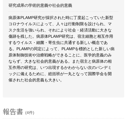
研究成果の学術的意義や社会的意義
病原体PLAMP研究が採択された時に丁度起こっていた新型
コロナウイルスによって、人々は行動制限を設けられ、マ
スク生活を強いられ、それにより社会・経済活動に大きな
傷跡を残した。病原体PLAMP研究は、宿主細胞と相互作用
するウイルス・細菌・寄生虫に共通する新しい概念であ
る。PLAMPの同定によって、PLAMPを標的とした新しい病
原体制御技術や治療戦略ができることに、医学的意義のみ
ならず、大きな社会的意義がある。また宿主と病原体の相
互作用の研究は、いつ出現するかわからない次のパンデミ
ックに備えるために、総括班が一丸となって国際学会を開
催された社会的意義も大きい。
報告書
(4件)