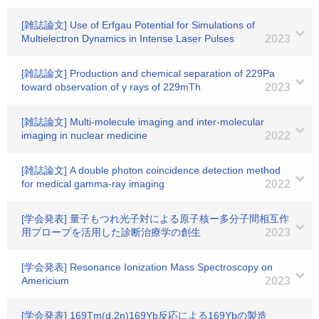
[雑誌論文] Use of Erfgau Potential for Simulations of
Multielectron Dynamics in Intense Laser Pulses
2023
[雑誌論文] Production and chemical separation of 229Pa
toward observation of γ rays of 229mTh
2023
[雑誌論文] Multi-molecule imaging and inter-molecular
imaging in nuclear medicine
2022
[雑誌論文] A double photon coincidence detection method
for medical gamma-ray imaging
2022
[学会発表] 量子もつれ光子対による原子核ー多分子間相互作
用プロープを活用した診断治療学の創生
2023
[学会発表] Resonance Ionization Mass Spectroscopy on
Americium
2023
[学会発表] 169Tm(d,2n)169Yb反応による169Ybの製造