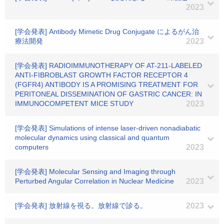
2023
[学会発表] Antibody Mimetic Drug Conjugate によるがん治
療法開発
2023
[学会発表] RADIOIMMUNOTHERAPY OF AT-211-LABELED
ANTI-FIBROBLAST GROWTH FACTOR RECEPTOR 4
(FGFR4) ANTIBODY IS A PROMISING TREATMENT FOR
PERITONEAL DISSEMINATION OF GASTRIC CANCER: IN
IMMUNOCOMPETENT MICE STUDY
2023
[学会発表] Simulations of intense laser-driven nonadiabatic
molecular dynamics using classical and quantum
computers
2023
[学会発表] Molecular Sensing and Imaging through
Perturbed Angular Correlation in Nuclear Medicine
2023
[学会発表] 放射線を視る。放射線で診る。
2023