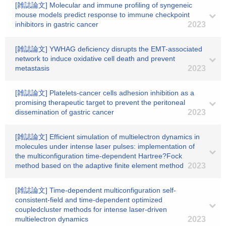
[雑誌論文] Molecular and immune profiling of syngeneic
mouse models predict response to immune checkpoint
inhibitors in gastric cancer
2023
[雑誌論文] YWHAG deficiency disrupts the EMT-associated
network to induce oxidative cell death and prevent
metastasis
2023
[雑誌論文] Platelets-cancer cells adhesion inhibition as a
promising therapeutic target to prevent the peritoneal
dissemination of gastric cancer
2023
[雑誌論文] Efficient simulation of multielectron dynamics in
molecules under intense laser pulses: implementation of
the multiconfiguration time-dependent Hartree?Fock
method based on the adaptive finite element method
2023
[雑誌論文] Time-dependent multiconfiguration self-
consistent-field and time-dependent optimized
coupledcluster methods for intense laser-driven
multielectron dynamics
2023