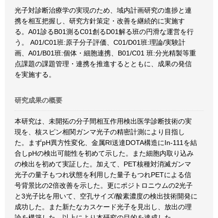
光子対診断治療学の実現のため、域内計画研究の進捗と連
携を相互把握し、研究方針策定・改善を継続的に実施す
る。A01診るB01測るC01創るD01解る班の円滑な運営を行
う。 A01/C01班:原子分子評価、C01/D01班:理論/実験計
画、A01/B01班:個体・細胞連携、B01/C01 班:分光精製等重
点課題の課題管理・連携を推進するとともに、成果の発信
を実施する。
研究成果の概要
本研究は、未開拓の分子間相互作用検出医学診断技術の実
現を、核スピン相関ガンマ光子の精密計測により目指し
た。まずpH異方性変化、金属RI送達DOTA構造にIn-111を結
合しpHの検出可能性を初めて示した。また細胞内取り込み
の検出を初めて実証した。加えて、PET核種対消滅ガンマ
光子の量子もつれ状態を利用した量子もつれPETによる信
号背景比の2倍改善を示した。更にポジトロニウムの2光子
と3光子比を用いて、空孔サイズ/酸素濃度の検出技術開発に
成功した。また新たなカスケード光子を見出し、放出の理
論を構築した。以上により本研究の目的を達成した。