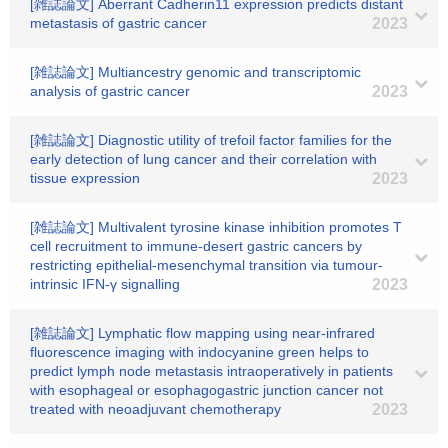
[雑誌論文] Aberrant Cadherin11 expression predicts distant
metastasis of gastric cancer
2023
[雑誌論文] Multiancestry genomic and transcriptomic
analysis of gastric cancer
2023
[雑誌論文] Diagnostic utility of trefoil factor families for the
early detection of lung cancer and their correlation with
tissue expression
2023
[雑誌論文] Multivalent tyrosine kinase inhibition promotes T
cell recruitment to immune-desert gastric cancers by
restricting epithelial-mesenchymal transition via tumour-
intrinsic IFN-γ signalling
2023
[雑誌論文] Lymphatic flow mapping using near-infrared
fluorescence imaging with indocyanine green helps to
predict lymph node metastasis intraoperatively in patients
with esophageal or esophagogastric junction cancer not
treated with neoadjuvant chemotherapy
2023