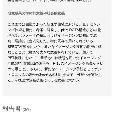
研究成果の学術的意義や社会的意義
これまでは困難であった核医学領域における、量子センシ
ング技術を新たに考案・開発し、pHやDOTA構造などの 物
理化学パラメータの抽出およびイメージングに初めて成
功・理論的に定式化した。特に既存で用いられている
SPECT核種を用いた、新たなイメージング技術の開発に成
功したことは極めて大きな意義を有している。加えて、
PET核種におい て、量子もつれ状態を用いたイメージング
性能(信号背景比)の改善を、F-18のイメージング画像から初
めて示し た。さらに、新たなイメージング手法としてポジ
トロニウムの2光子/3光子比の利用を提案・可視化を実証し
た。今後医学診断技術に与える意義は大きい。
報告書
(3件)