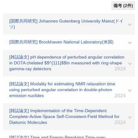
備考 (2件)
[国際共同研究] Johannes Gutenberg University Mainz(ドイ
ツ)
[国際共同研究] Brookhaven National Laboratory(米国)
[雑誌論文] pH dependence of perturbed angular correlation
in DOTA chelated $$^{111}$$In measured with ring-shape
gamma-ray detectors
2024
[雑誌論文] Modality for estimating NMR relaxation time
using perturbed angular correlation in double-photon
emission nuclides
2024
[雑誌論文] Implementation of the Time-Dependent
Complete-Active-Space Self-Consistent-Field Method for
Diatomic Molecules
2024
[雑誌論文] Time and Energy Resolving Time-over-