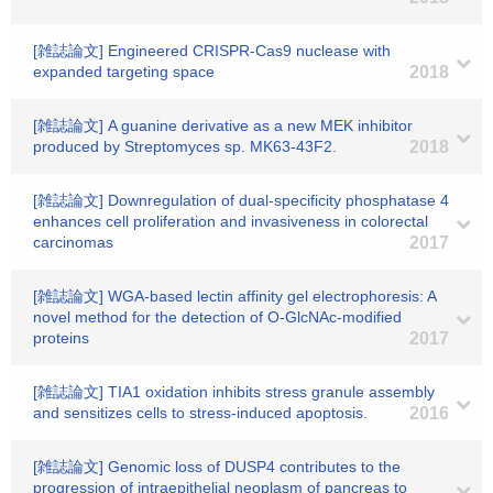
[雑誌論文] Engineered CRISPR-Cas9 nuclease with
expanded targeting space
2018
[雑誌論文] A guanine derivative as a new MEK inhibitor
produced by Streptomyces sp. MK63-43F2.
2018
[雑誌論文] Downregulation of dual-specificity phosphatase 4
enhances cell proliferation and invasiveness in colorectal
carcinomas
2017
[雑誌論文] WGA-based lectin affinity gel electrophoresis: A
novel method for the detection of O-GlcNAc-modified
proteins
2017
[雑誌論文] TIA1 oxidation inhibits stress granule assembly
and sensitizes cells to stress-induced apoptosis.
2016
[雑誌論文] Genomic loss of DUSP4 contributes to the
progression of intraepithelial neoplasm of pancreas to