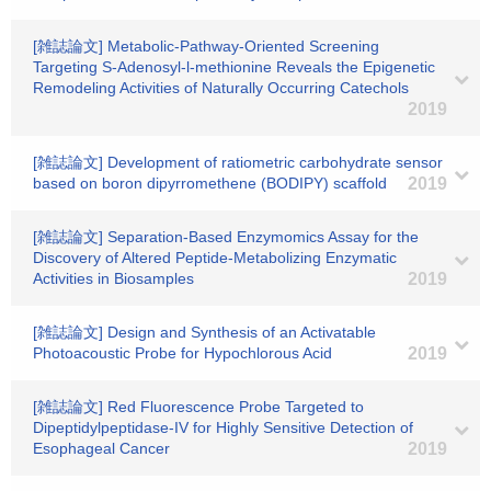
[雑誌論文] Metabolic-Pathway-Oriented Screening
Targeting S-Adenosyl-l-methionine Reveals the Epigenetic
Remodeling Activities of Naturally Occurring Catechols
2019
[雑誌論文] Development of ratiometric carbohydrate sensor
based on boron dipyrromethene (BODIPY) scaffold
2019
[雑誌論文] Separation-Based Enzymomics Assay for the
Discovery of Altered Peptide-Metabolizing Enzymatic
Activities in Biosamples
2019
[雑誌論文] Design and Synthesis of an Activatable
Photoacoustic Probe for Hypochlorous Acid
2019
[雑誌論文] Red Fluorescence Probe Targeted to
Dipeptidylpeptidase-IV for Highly Sensitive Detection of
Esophageal Cancer
2019