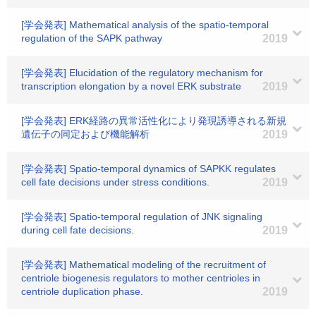
[学会発表] Mathematical analysis of the spatio-temporal
regulation of the SAPK pathway
2019
[学会発表] Elucidation of the regulatory mechanism for
transcription elongation by a novel ERK substrate
2019
[学会発表] ERK経路の異常活性化により発現誘導される新規
遺伝子の同定および機能解析
2019
[学会発表] Spatio-temporal dynamics of SAPKK regulates
cell fate decisions under stress conditions.
2019
[学会発表] Spatio-temporal regulation of JNK signaling
during cell fate decisions.
2019
[学会発表] Mathematical modeling of the recruitment of
centriole biogenesis regulators to mother centrioles in
centriole duplication phase.
2019