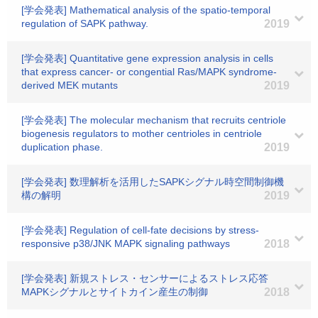
[学会発表] Mathematical analysis of the spatio-temporal
regulation of SAPK pathway.
2019
[学会発表] Quantitative gene expression analysis in cells
that express cancer- or congential Ras/MAPK syndrome-
derived MEK mutants
2019
[学会発表] The molecular mechanism that recruits centriole
biogenesis regulators to mother centrioles in centriole
duplication phase.
2019
[学会発表] 数理解析を活用したSAPKシグナル時空間制御機
構の解明
2019
[学会発表] Regulation of cell-fate decisions by stress-
responsive p38/JNK MAPK signaling pathways
2018
[学会発表] 新規ストレス・センサーによるストレス応答
MAPKシグナルとサイトカイン産生の制御
2018