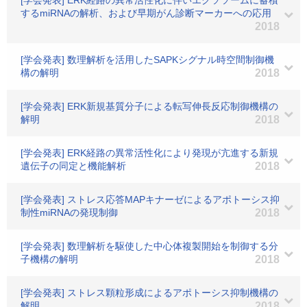
[学会発表] ERK経路の異常活性化に伴いエクソソームに蓄積
するmiRNAの解析、および早期がん診断マーカーへの応用
2018
[学会発表] 数理解析を活用したSAPKシグナル時空間制御機
構の解明
2018
[学会発表] ERK新規基質分子による転写伸長反応制御機構の
解明
2018
[学会発表] ERK経路の異常活性化により発現が亢進する新規
遺伝子の同定と機能解析
2018
[学会発表] ストレス応答MAPキナーゼによるアポトーシス抑
制性miRNAの発現制御
2018
[学会発表] 数理解析を駆使した中心体複製開始を制御する分
子機構の解明
2018
[学会発表] ストレス顆粒形成によるアポトーシス抑制機構の
解明
2018