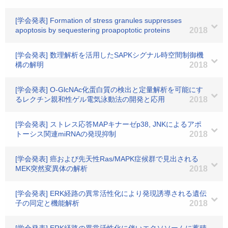
[学会発表] Formation of stress granules suppresses
apoptosis by sequestering proapoptotic proteins
2018
[学会発表] 数理解析を活用したSAPKシグナル時空間制御機
構の解明
2018
[学会発表] O-GlcNAc化蛋白質の検出と定量解析を可能にす
るレクチン親和性ゲル電気泳動法の開発と応用
2018
[学会発表] ストレス応答MAPキナーゼp38, JNKによるアポ
トーシス関連miRNAの発現抑制
2018
[学会発表] 癌および先天性Ras/MAPK症候群で見出される
MEK突然変異体の解析
2018
[学会発表] ERK経路の異常活性化により発現誘導される遺伝
子の同定と機能解析
2018