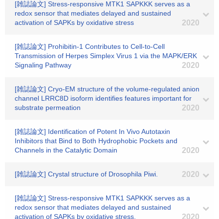
[雑誌論文] Stress-responsive MTK1 SAPKKK serves as a
redox sensor that mediates delayed and sustained
activation of SAPKs by oxidative stress
2020
[雑誌論文] Prohibitin-1 Contributes to Cell-to-Cell
Transmission of Herpes Simplex Virus 1 via the MAPK/ERK
Signaling Pathway
2020
[雑誌論文] Cryo-EM structure of the volume-regulated anion
channel LRRC8D isoform identifies features important for
substrate permeation
2020
[雑誌論文] Identification of Potent In Vivo Autotaxin
Inhibitors that Bind to Both Hydrophobic Pockets and
Channels in the Catalytic Domain
2020
[雑誌論文] Crystal structure of Drosophila Piwi.
2020
[雑誌論文] Stress-responsive MTK1 SAPKKK serves as a
redox sensor that mediates delayed and sustained
activation of SAPKs by oxidative stress.
2020