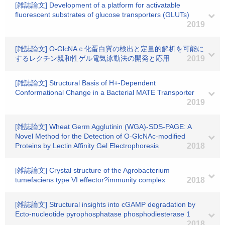
[雑誌論文] Development of a platform for activatable
fluorescent substrates of glucose transporters (GLUTs)
2019
[雑誌論文] O-GlcNAｃ化蛋白質の検出と定量的解析を可能に
するレクチン親和性ゲル電気泳動法の開発と応用
2019
[雑誌論文] Structural Basis of H+-Dependent
Conformational Change in a Bacterial MATE Transporter
2019
[雑誌論文] Wheat Germ Agglutinin (WGA)-SDS-PAGE: A
Novel Method for the Detection of O-GlcNAc-modified
Proteins by Lectin Affinity Gel Electrophoresis
2018
[雑誌論文] Crystal structure of the Agrobacterium
tumefaciens type VI effector?immunity complex
2018
[雑誌論文] Structural insights into cGAMP degradation by
Ecto-nucleotide pyrophosphatase phosphodiesterase 1
2018