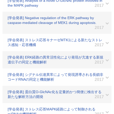
[学会発表] Analysis of a novel O-GlcNAc protein involved in
the MAPK pathway
2017
[学会発表] Negative regulation of the ERK pathway by
caspase-mediated cleavage of MEK1 during apoptosis.
2017
[学会発表] ストレス応答キナーゼMTK1による新たなストレ
ス感知・応答機構
2017
[学会発表] ERK経路の異常活性化により発現が亢進する新規
遺伝子の同定と機能解析
2017
[学会発表] シグナル伝達異常によって発現誘導される長鎖非
コードRNAの同定と機能解析
2017
[学会発表] 蛋白質O-GlcNAc化を定量的かつ簡便に検出する
新たな解析方法の開発
2017
[学会発表] ストレス応答MAPK経路によって制御される