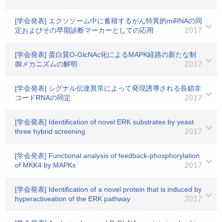
[学会発表] エクソソーム中に蓄積するがん特異的miRNAの同
定およびその早期診断マーカーとしての応用
2017
[学会発表] 蛋白質O-GlcNAc化によるMAPK経路の新たな制
御メカニズムの解明
2017
[学会発表] シグナル伝達異常によって発現誘導される長鎖非
コードRNAの同定
2017
[学会発表] Identification of novel ERK substrates by yeast
three hybrid screening
2017
[学会発表] Functional analysis of feedback-phosphorylation
of MKK4 by MAPKs
2017
[学会発表] Identification of a novel protein that is induced by
hyperactiveation of the ERK pathway
2017