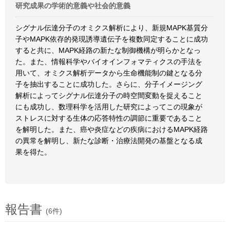
研究成果の学術的意義や社会的意義
シグナル伝達分子のオミクス解析により、新規MAPK基質分
子やMAPK依存的発現誘導遺伝子を複数同定することに成功
すると共に、MAPK経路の新たな制御機構が明らかとなっ
た。また、情報科学やバイオインフォマティクスの手法を
用いて、オミクス解析データから生命機能制の鍵となる分
子を抽出することに成功した。さらに、分子イメージング
解析によってシグナル伝達分子の時空間変動を捉えること
にも成功し、数理科学を活用した研究によってこの現象が
ストレスに対する生体の応答特性の調節に重要であること
を解明した。また、癌や炎症などの疾病におけるMAPK経路
の異常を解明し、新たな診断・治療法開発の基盤となる成
果を得た。
報告書
(6件)