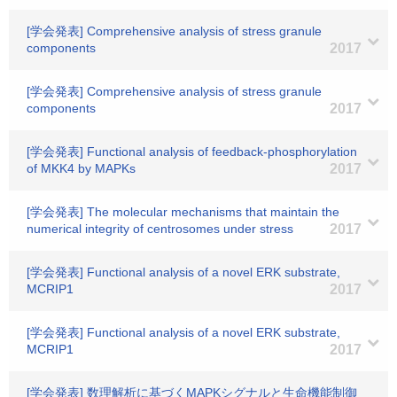
[学会発表] Comprehensive analysis of stress granule
components
2017
[学会発表] Comprehensive analysis of stress granule
components
2017
[学会発表] Functional analysis of feedback-phosphorylation
of MKK4 by MAPKs
2017
[学会発表] The molecular mechanisms that maintain the
numerical integrity of centrosomes under stress
2017
[学会発表] Functional analysis of a novel ERK substrate,
MCRIP1
2017
[学会発表] Functional analysis of a novel ERK substrate,
MCRIP1
2017
[学会発表] 数理解析に基づくMAPKシグナルと生命機能制御