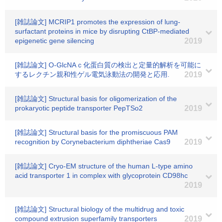
[雑誌論文] MCRIP1 promotes the expression of lung-
surfactant proteins in mice by disrupting CtBP-mediated
epigenetic gene silencing
2019
[雑誌論文] O-GlcNAｃ化蛋白質の検出と定量的解析を可能に
するレクチン親和性ゲル電気泳動法の開発と応用.
2019
[雑誌論文] Structural basis for oligomerization of the
prokaryotic peptide transporter PepTSo2
2019
[雑誌論文] Structural basis for the promiscuous PAM
recognition by Corynebacterium diphtheriae Cas9
2019
[雑誌論文] Cryo-EM structure of the human L-type amino
acid transporter 1 in complex with glycoprotein CD98hc
2019
[雑誌論文] Structural biology of the multidrug and toxic
compound extrusion superfamily transporters
2019