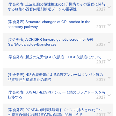
[学会発表] 上皮細胞の極性輸送の分子機構とその過程に関与
する細胞小器官内選別輸送ゾーンの重要性
2017
[学会発表] Structural changes of GPI-anchor in the
secretory pathway
2017
[学会発表] A CRISPR forward genetic screen for GPI-
GalNAc-galactosyltransferase
2017
[学会発表] 新規の先天性GPI欠損症、PIGB欠損症について
2017
[学会発表] N結合型糖鎖によるGPIアンカー型タンパク質の
品質管理と構造変化の調節
2017
[学会発表] B3GALT4はGPIアンカー側鎖のガラクトースをも
転移する
2017
[学会発表] PGAP4の糖転移酵素ドメインに挿入された二つ
の膜貫通領域は糖脂質GPIの認識に関与しうる
2017