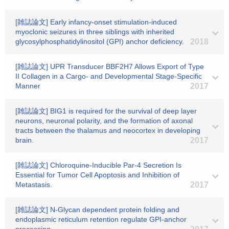
[雑誌論文] Early infancy-onset stimulation-induced
myoclonic seizures in three siblings with inherited
glycosylphosphatidylinositol (GPI) anchor deficiency.
2018
[雑誌論文] UPR Transducer BBF2H7 Allows Export of Type
II Collagen in a Cargo- and Developmental Stage-Specific
Manner
2017
[雑誌論文] BIG1 is required for the survival of deep layer
neurons, neuronal polarity, and the formation of axonal
tracts between the thalamus and neocortex in developing
brain.
2017
[雑誌論文] Chloroquine-Inducible Par-4 Secretion Is
Essential for Tumor Cell Apoptosis and Inhibition of
Metastasis.
2017
[雑誌論文] N-Glycan dependent protein folding and
endoplasmic reticulum retention regulate GPI-anchor