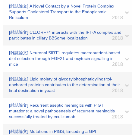
[雑誌論文] A Novel Contact by a Novel Protein Complex
Supports Cholesterol Transport to the Endoplasmic
Reticulum
2018
[雑誌論文] C11ORF74 interacts with the IFT-A complex and
participates in ciliary BBSome localization
2018
[雑誌論文] Neuronal SIRT1 regulates macronutrient-based
diet selection through FGF21 and oxytocin signalling in
mice
2018
[雑誌論文] Lipid moiety of glycosylphosphatidylinositol-
anchored proteins contributes to the determination of their
final destination in yeast
2018
[雑誌論文] Recurrent aseptic meningitis with PIGT
mutations: a novel pathogenesis of recurrent meningitis
successfully treated by eculizumab
2018
[雑誌論文] Mutations in PIGS, Encoding a GPI