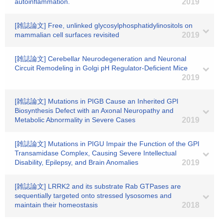
autoinflammation.
2019
[雑誌論文] Free, unlinked glycosylphosphatidylinositols on
mammalian cell surfaces revisited
2019
[雑誌論文] Cerebellar Neurodegeneration and Neuronal
Circuit Remodeling in Golgi pH Regulator-Deficient Mice
2019
[雑誌論文] Mutations in PIGB Cause an Inherited GPI
Biosynthesis Defect with an Axonal Neuropathy and
Metabolic Abnormality in Severe Cases
2019
[雑誌論文] Mutations in PIGU Impair the Function of the GPI
Transamidase Complex, Causing Severe Intellectual
Disability, Epilepsy, and Brain Anomalies
2019
[雑誌論文] LRRK2 and its substrate Rab GTPases are
sequentially targeted onto stressed lysosomes and
maintain their homeostasis
2018