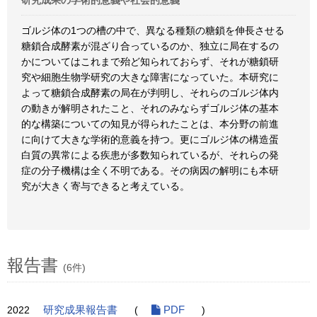
研究成果の学術的意義や社会的意義
ゴルジ体の1つの槽の中で、異なる種類の糖鎖を伸長させる
糖鎖合成酵素が混ざり合っているのか、独立に局在するの
かについてはこれまで殆ど知られておらず、それが糖鎖研
究や細胞生物学研究の大きな障害になっていた。本研究に
よって糖鎖合成酵素の局在が判明し、それらのゴルジ体内
の動きが解明されたこと、それのみならずゴルジ体の基本
的な構築についての知見が得られたことは、本分野の前進
に向けて大きな学術的意義を持つ。更にゴルジ体の構造蛋
白質の異常による疾患が多数知られているが、それらの発
症の分子機構は全く不明である。その病因の解明にも本研
究が大きく寄与できると考えている。
報告書
(6件)
2022
研究成果報告書
(
PDF
)