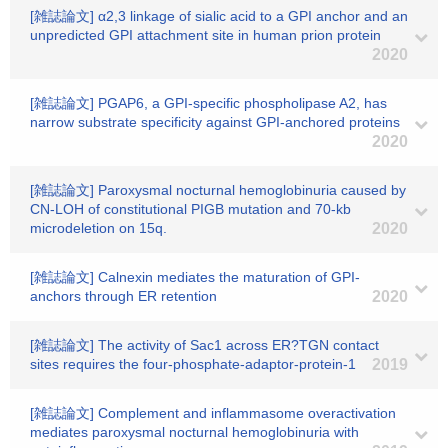
[雑誌論文] α2,3 linkage of sialic acid to a GPI anchor and an
unpredicted GPI attachment site in human prion protein
2020
[雑誌論文] PGAP6, a GPI-specific phospholipase A2, has
narrow substrate specificity against GPI-anchored proteins
2020
[雑誌論文] Paroxysmal nocturnal hemoglobinuria caused by
CN-LOH of constitutional PIGB mutation and 70-kb
microdeletion on 15q.
2020
[雑誌論文] Calnexin mediates the maturation of GPI-
anchors through ER retention
2020
[雑誌論文] The activity of Sac1 across ER?TGN contact
sites requires the four-phosphate-adaptor-protein-1
2019
[雑誌論文] Complement and inflammasome overactivation
mediates paroxysmal nocturnal hemoglobinuria with