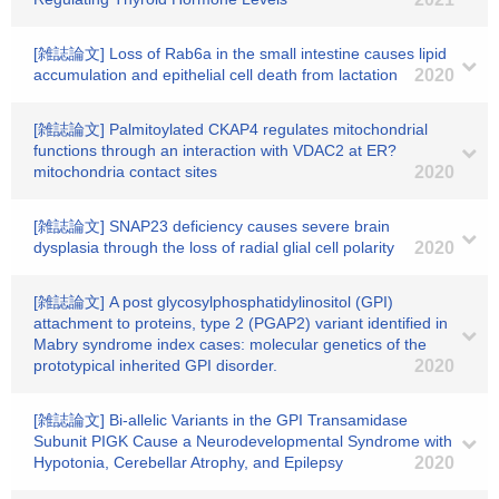
[雑誌論文] Loss of Rab6a in the small intestine causes lipid
accumulation and epithelial cell death from lactation
2020
[雑誌論文] Palmitoylated CKAP4 regulates mitochondrial
functions through an interaction with VDAC2 at ER?
mitochondria contact sites
2020
[雑誌論文] SNAP23 deficiency causes severe brain
dysplasia through the loss of radial glial cell polarity
2020
[雑誌論文] A post glycosylphosphatidylinositol (GPI)
attachment to proteins, type 2 (PGAP2) variant identified in
Mabry syndrome index cases: molecular genetics of the
prototypical inherited GPI disorder.
2020
[雑誌論文] Bi-allelic Variants in the GPI Transamidase
Subunit PIGK Cause a Neurodevelopmental Syndrome with
Hypotonia, Cerebellar Atrophy, and Epilepsy
2020