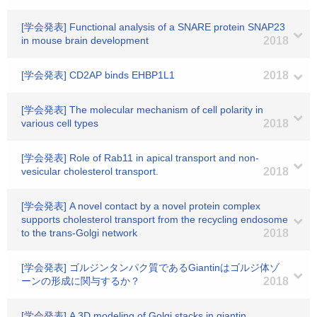
[学会発表] Functional analysis of a SNARE protein SNAP23
in mouse brain development
2018
[学会発表] CD2AP binds EHBP1L1
2018
[学会発表] The molecular mechanism of cell polarity in
various cell types
2018
[学会発表] Role of Rab11 in apical transport and non-
vesicular cholesterol transport.
2018
[学会発表] A novel contact by a novel protein complex
supports cholesterol transport from the recycling endosome
to the trans-Golgi network
2018
[学会発表] ゴルジンタンパク質であるGiantinはゴルジ体ゾ
ーンの形成に関与するか？
2018
[学会発表] A 3D modeling of Golgi stacks in giantin