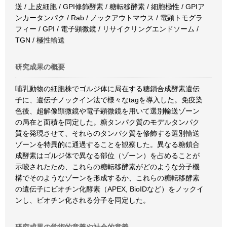
送 / 上皮細胞 / GPI修飾酵素 / 糖転移酵素 / 細胞極性 / GPIア
ンカータンパク / Rab / ノックアウトマウス / 電顕トモグラ
フィー / GPI / 電子顕微鏡 / リサイクリングエンドソーム /
TGN / 極性輸送
研究成果の概要
哺乳動物の細胞株でゴルジ体に局在する糖鎖合成酵素遺伝
子に、遺伝子ノックイン法で様々なtagを導入した。免疫染
色後、超解像顕微鏡や電子顕微鏡を用いて選別輸送ゾーン
の局在と面積を同定した。糖タンパク質のモデルタンパク
質を発現させて、それらのタンパク質を修飾する選別輸送
ゾーンを特異的に通過することを観察した。異なる糖鎖合
成酵素はゴルジ体で異なる部位（ゾーン）を占めることが
示唆されたため、これらの糖転移酵素がどのような分子機
構でそのようなゾーンを形成するか、これらの糖転移酵素
の遺伝子にビオチン化酵素（APEX, BioIDなど）をノックイ
ンし、ビオチン化される分子を同定した。