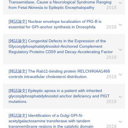
Transamidase, Cause a Neurological Syndrome Ranging
from Fetal Akinesia to Epileptic Encephalopathy
2018
[雑誌論文] Nuclear envelope localization of PIG-B is
essential for GPI-anchor synthesis in Drosophila
2018
[雑誌論文] Congenital Defects in the Expression of the
Glycosylphosphatidylinositol-Anchored Complement
Regulatory Proteins CD59 and Decay-Accelerating Factor
2018
[雑誌論文] The Rab11-binding protein RELCH/KIAA1468
controls intracellular cholesterol distribution.
2018
[雑誌論文] Epileptic apnea in a patient with inherited
glycosylphosphatidylinositol anchor deficiency and PIGT
mutations.
2018
[雑誌論文] Identification of a Golgi GPI-N-
acetylgalactosamine transferase with tandem
transmembrane regions in the catalytic domain
2018