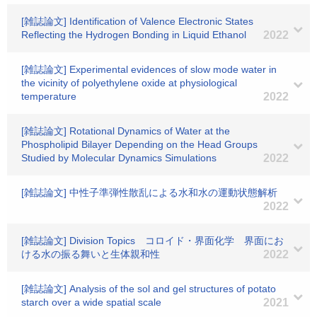
[雑誌論文] Identification of Valence Electronic States
Reflecting the Hydrogen Bonding in Liquid Ethanol
2022
[雑誌論文] Experimental evidences of slow mode water in
the vicinity of polyethylene oxide at physiological
temperature
2022
[雑誌論文] Rotational Dynamics of Water at the
Phospholipid Bilayer Depending on the Head Groups
Studied by Molecular Dynamics Simulations
2022
[雑誌論文] 中性子準弾性散乱による水和水の運動状態解析
2022
[雑誌論文] Division Topics コロイド・界面化学 界面にお
ける水の振る舞いと生体親和性
2022
[雑誌論文] Analysis of the sol and gel structures of potato
starch over a wide spatial scale
2021