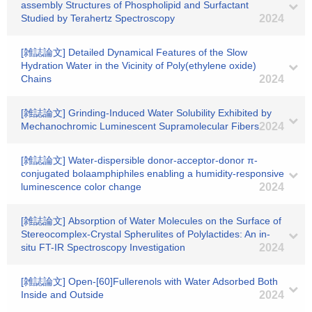
assembly Structures of Phospholipid and Surfactant
Studied by Terahertz Spectroscopy
2024
[雑誌論文] Detailed Dynamical Features of the Slow
Hydration Water in the Vicinity of Poly(ethylene oxide)
Chains
2024
[雑誌論文] Grinding-Induced Water Solubility Exhibited by
Mechanochromic Luminescent Supramolecular Fibers
2024
[雑誌論文] Water-dispersible donor-acceptor-donor π-
conjugated bolaamphiphiles enabling a humidity-responsive
luminescence color change
2024
[雑誌論文] Absorption of Water Molecules on the Surface of
Stereocomplex-Crystal Spherulites of Polylactides: An in-
situ FT-IR Spectroscopy Investigation
2024
[雑誌論文] Open-[60]Fullerenols with Water Adsorbed Both
Inside and Outside
2024