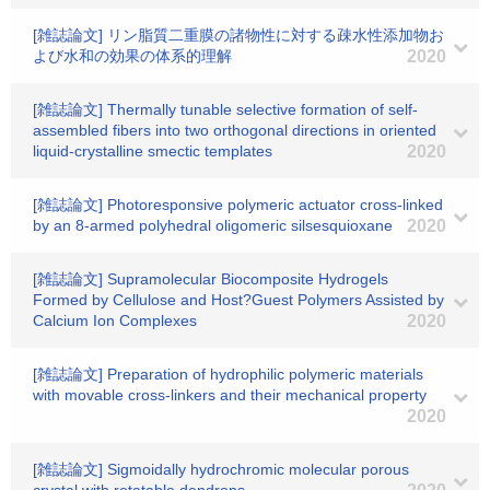
[雑誌論文] リン脂質二重膜の諸物性に対する疎水性添加物お
よび水和の効果の体系的理解
2020
[雑誌論文] Thermally tunable selective formation of self-
assembled fibers into two orthogonal directions in oriented
liquid-crystalline smectic templates
2020
[雑誌論文] Photoresponsive polymeric actuator cross-linked
by an 8-armed polyhedral oligomeric silsesquioxane
2020
[雑誌論文] Supramolecular Biocomposite Hydrogels
Formed by Cellulose and Host?Guest Polymers Assisted by
Calcium Ion Complexes
2020
[雑誌論文] Preparation of hydrophilic polymeric materials
with movable cross-linkers and their mechanical property
2020
[雑誌論文] Sigmoidally hydrochromic molecular porous