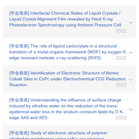
[学会発表] Interfacial Chemical States of Liquid Crystals /
Liquid Crystal Alignment Film revealed by Hard X-ray
Photoelectron Spectroscopy using Ambient Pressure Cell
2022
[学会発表] The role of ligand carboxylate in a structural
transition of a metal-organic framework (MOF) by oxygen K
edge resonant inelastic x-ray scattering (RIXS)
2022
[学会発表] Identification of Electronic Structure of Atomic
Cobalt Sites in CoPc under Electrochemical CO2 Reduction
Reaction
2022
[学会発表] Understanding the influence of surface charge
induced by ultrafine water on the reduction of the trans-
epidermal water loss in the stratum corneum lipids by O K-
edge XAS and XES
2022
[学会発表] Study of electronic structure of polymer
electrolyte membranes using soft x-ray emission