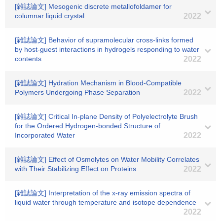
[雑誌論文] Mesogenic discrete metallofoldamer for
columnar liquid crystal
2022
[雑誌論文] Behavior of supramolecular cross-links formed
by host-guest interactions in hydrogels responding to water
contents
2022
[雑誌論文] Hydration Mechanism in Blood-Compatible
Polymers Undergoing Phase Separation
2022
[雑誌論文] Critical In-plane Density of Polyelectrolyte Brush
for the Ordered Hydrogen-bonded Structure of
Incorporated Water
2022
[雑誌論文] Effect of Osmolytes on Water Mobility Correlates
with Their Stabilizing Effect on Proteins
2022
[雑誌論文] Interpretation of the x-ray emission spectra of
liquid water through temperature and isotope dependence
2022