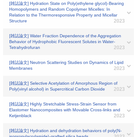
[雑誌論文] Hydration State on Poly(ethylene glycol)-Bearing
Homopolymers and Random Copolymer Micelles: In
Relation to the Thermoresponsive Property and Micellar
Structure
2023
[雑誌論文] Water Fraction Dependence of the Aggregation
Behavior of Hydrophobic Fluorescent Solutes in Water-
Tetrahydrofuran
2023
[雑誌論文] Neutron Scattering Studies on Dynamics of Lipid
Membranes
2023
[雑誌論文] Selective Acetylation of Amorphous Region of
Poly(vinyl alcohol) in Supercritical Carbon Dioxide
2023
[雑誌論文] Highly Stretchable Stress-Strain Sensor from
Elastomer Nanocomposites with Movable Cross-links and
Ketjenblack
2023
[雑誌論文] Hydration and dehydration behaviors of poly(N-
isopropylacrylamide)-grafted silica beads
2023