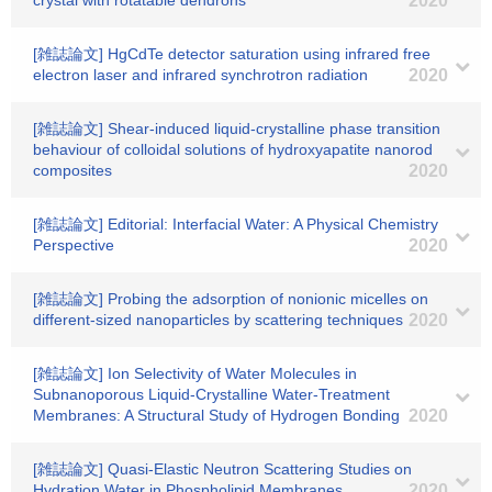
crystal with rotatable dendrons
2020
[雑誌論文] HgCdTe detector saturation using infrared free
electron laser and infrared synchrotron radiation
2020
[雑誌論文] Shear-induced liquid-crystalline phase transition
behaviour of colloidal solutions of hydroxyapatite nanorod
composites
2020
[雑誌論文] Editorial: Interfacial Water: A Physical Chemistry
Perspective
2020
[雑誌論文] Probing the adsorption of nonionic micelles on
different-sized nanoparticles by scattering techniques
2020
[雑誌論文] Ion Selectivity of Water Molecules in
Subnanoporous Liquid‐Crystalline Water‐Treatment
Membranes: A Structural Study of Hydrogen Bonding
2020
[雑誌論文] Quasi-Elastic Neutron Scattering Studies on
Hydration Water in Phospholipid Membranes
2020