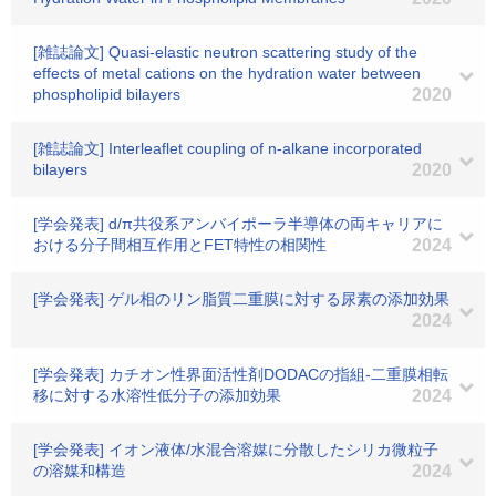
[雑誌論文] Quasi-elastic neutron scattering study of the
effects of metal cations on the hydration water between
phospholipid bilayers
2020
[雑誌論文] Interleaflet coupling of n-alkane incorporated
bilayers
2020
[学会発表] d/π共役系アンバイポーラ半導体の両キャリアに
おける分子間相互作用とFET特性の相関性
2024
[学会発表] ゲル相のリン脂質二重膜に対する尿素の添加効果
2024
[学会発表] カチオン性界面活性剤DODACの指組-二重膜相転
移に対する水溶性低分子の添加効果
2024
[学会発表] イオン液体/水混合溶媒に分散したシリカ微粒子
の溶媒和構造
2024