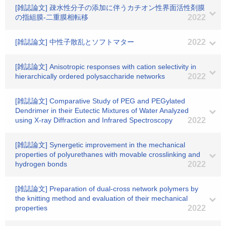
[雑誌論文] 疎水性分子の添加に伴うカチオン性界面活性剤膜
の指組膜-二重膜相転移
2022
[雑誌論文] 中性子散乱とソフトマター
2022
[雑誌論文] Anisotropic responses with cation selectivity in
hierarchically ordered polysaccharide networks
2022
[雑誌論文] Comparative Study of PEG and PEGylated
Dendrimer in their Eutectic Mixtures of Water Analyzed
using X-ray Diffraction and Infrared Spectroscopy
2022
[雑誌論文] Synergetic improvement in the mechanical
properties of polyurethanes with movable crosslinking and
hydrogen bonds
2022
[雑誌論文] Preparation of dual-cross network polymers by
the knitting method and evaluation of their mechanical
properties
2022