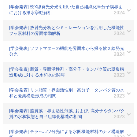
[学会発表] 軟X線発光分光を用いた自己組織化単分子膜界面
における撥水挙動解析
2024
[学会発表] 放射光分析とシミュレーションを活用した機能性
フッ素材料の界面挙動解析
2024
[学会発表] ソフトマターの機能を界面水から探る軟Ｘ線発光
分光
2024
[学会発表] 脂質・界面活性剤・高分子・タンパク質の凝集構
造形成に対する水和水の関与
2023
[学会発表] リン脂質・界面活性剤・高分子・タンパク質の水
和と凝集構造形成の相関
2023
[学会発表] 脂質膜・界面活性剤膜, および, 高分子やタンパク
質の水和状態と自己組織化構造の相関
2023
[学会発表] テラヘルツ分光による水圏機能材料のナノ構造解