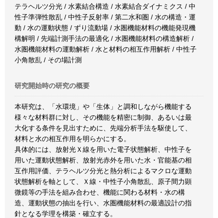
テラヘルツ分光 / 水素結合構造 / 水素結合ダイナミクス / 中
性子準弾性散乱 / 中性子反射率 / 第二水和圏 / 水の構造・運
動 / 水の運動状態 / ずり流動場 / 水圏機能材料の機能発現機
構解明 / 先端計測手法の最適化 / 水圏機能材料の構造解析 /
水圏機能材料の運動解析 / 水と材料の相互作用解析 / 中性子
小角散乱 / その場計測
研究開始時の研究の概要
本研究は、「水環境」や「生体」と調和しながら機能する
様々な材料群に対し、その機能を精密に制御、あるいは最
大化する条件を見出すために、先端分析手法を駆使して、
材料と水の相互作用を明らかにする。
具体的には、放射光Ｘ線を用いた電子状態解析、中性子を
用いた運動状態解析、放射光赤外を用いた水・官能基の相
互作用評価、テラヘルツ分光と熱分析によるマクロな運動
状態解析を軸として、Ｘ線・中性子小角散乱、原子間力顕
微鏡等の手法を組み合わせ、機能に関わる材料・水の構
造、運動状態の抽出を行い、水圏機能材料の最適設計の指
針となる学理を構築・確立する。