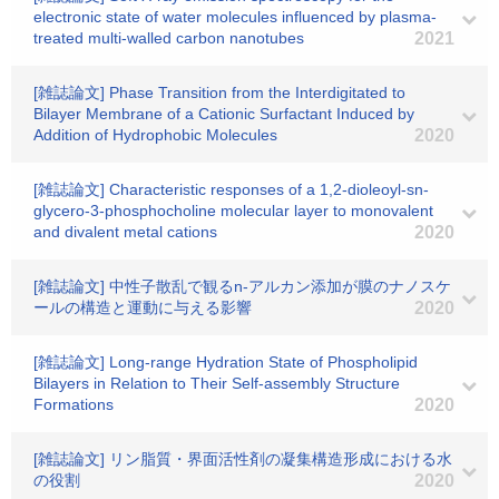
electronic state of water molecules influenced by plasma-
treated multi-walled carbon nanotubes
2021
[雑誌論文] Phase Transition from the Interdigitated to
Bilayer Membrane of a Cationic Surfactant Induced by
Addition of Hydrophobic Molecules
2020
[雑誌論文] Characteristic responses of a 1,2-dioleoyl-sn-
glycero-3-phosphocholine molecular layer to monovalent
and divalent metal cations
2020
[雑誌論文] 中性子散乱で観るn-アルカン添加が膜のナノスケ
ールの構造と運動に与える影響
2020
[雑誌論文] Long-range Hydration State of Phospholipid
Bilayers in Relation to Their Self-assembly Structure
Formations
2020
[雑誌論文] リン脂質・界面活性剤の凝集構造形成における水
の役割
2020