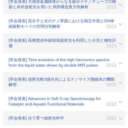
[学会発表] 大環状金属錯体からなる超分子ナノチューブの構
築と赤外放射光を用いた局所構造異方性解析
2023
[学会発表] 高分子と水のナノ界面における相互作用とOH伸
縮振動モードの空間分割解析
2023
[学会発表] 高輝度赤外線領域放射光を利用した分光と物性評
価
2023
[学会発表] Time evolution of the high harmonics spectra
from the liquid water driven by double MIR pulses
2022
[学会発表] 放射光軟X線分光によるナノサイズ微細水の機能
解明
2022
[学会発表] Advances in Soft X-ray Spectroscopy for
Catalytic and Aquatic Functional Materials
2022
[学会発表] 水で育つ放射光科学
2022