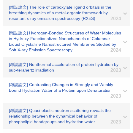
[雑誌論文] The role of carboxylate ligand orbitals in the
breathing dynamics of a metal-organic framework by
resonant x-ray emission spectroscopy (RXES)
2024
[雑誌論文] Hydrogen-Bonded Structures of Water Molecules
in Hydroxy-Functionalized Nanochannels of Columnar
Liquid Crystalline Nanostructured Membranes Studied by
Soft X-ray Emission Spectroscopy
2024
[雑誌論文] Nonthermal acceleration of protein hydration by
sub-terahertz irradiation
2023
[雑誌論文] Contrasting Changes in Strongly and Weakly
Bound Hydration Water of a Protein upon Denaturation
2023
[雑誌論文] Quasi-elastic neutron scattering reveals the
relationship between the dynamical behavior of
phospholipid headgroups and hydration water
2023