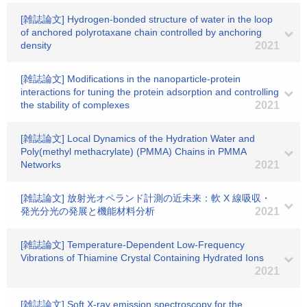
[雑誌論文] Hydrogen-bonded structure of water in the loop
of anchored polyrotaxane chain controlled by anchoring
density
2021
[雑誌論文] Modifications in the nanoparticle-protein
interactions for tuning the protein adsorption and controlling
the stability of complexes
2021
[雑誌論文] Local Dynamics of the Hydration Water and
Poly(methyl methacrylate) (PMMA) Chains in PMMA
Networks
2021
[雑誌論文] 放射光オペランド計測の近未来：軟 X 線吸収・
発光分光の発展と機能材料分析
2021
[雑誌論文] Temperature-Dependent Low-Frequency
Vibrations of Thiamine Crystal Containing Hydrated Ions
2021
[雑誌論文] Soft X-ray emission spectroscopy for the