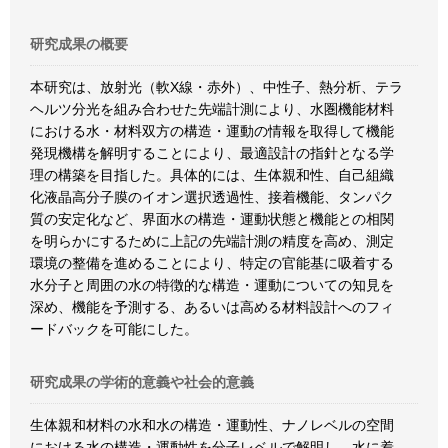
研究成果の概要
本研究は、放射光（軟X線・赤外）、中性子、熱分析、テラ
ヘルツ分光を組み合わせた先端計測により、水圏機能材料
における水・材料双方の構造・運動の情報を取得して機能
発現機構を解明することにより、最適設計の指針となる学
理の構築を目指した。具体的には、生体親和性、自己組織
化液晶高分子膜のイオン選択透過性、接着機能、タンパク
質の安定化など、界面水の構造・運動状態と機能との相関
を明らかにするために上記の先端計測の精度を高め、測定
環境の整備を進めることにより、特定の官能基に吸着する
水分子と周囲の水の特徴的な構造・運動についての知見を
深め、機能を予測する、あるいは高める材料設計へのフィ
ードバックを可能にした。
研究成果の学術的意義や社会的意義
生体親和材料の水和水の構造・運動性、ナノレベルの空間
における水の構造・運動性を分子レベルで解明し、水に着