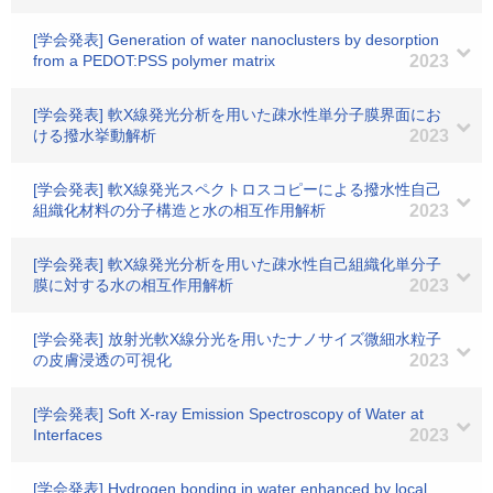
[学会発表] Generation of water nanoclusters by desorption
from a PEDOT:PSS polymer matrix
2023
[学会発表] 軟X線発光分析を用いた疎水性単分子膜界面にお
ける撥水挙動解析
2023
[学会発表] 軟X線発光スペクトロスコピーによる撥水性自己
組織化材料の分子構造と水の相互作用解析
2023
[学会発表] 軟X線発光分析を用いた疎水性自己組織化単分子
膜に対する水の相互作用解析
2023
[学会発表] 放射光軟X線分光を用いたナノサイズ微細水粒子
の皮膚浸透の可視化
2023
[学会発表] Soft X-ray Emission Spectroscopy of Water at
Interfaces
2023
[学会発表] Hydrogen bonding in water enhanced by local