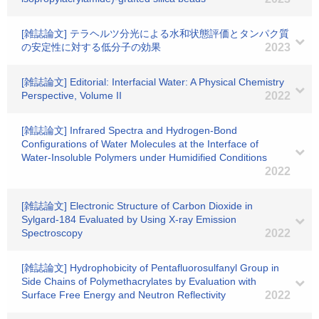
[雑誌論文] テラヘルツ分光による水和状態評価とタンパク質
の安定性に対する低分子の効果
2023
[雑誌論文] Editorial: Interfacial Water: A Physical Chemistry
Perspective, Volume II
2022
[雑誌論文] Infrared Spectra and Hydrogen-Bond
Configurations of Water Molecules at the Interface of
Water-Insoluble Polymers under Humidified Conditions
2022
[雑誌論文] Electronic Structure of Carbon Dioxide in
Sylgard-184 Evaluated by Using X-ray Emission
Spectroscopy
2022
[雑誌論文] Hydrophobicity of Pentafluorosulfanyl Group in
Side Chains of Polymethacrylates by Evaluation with
Surface Free Energy and Neutron Reflectivity
2022