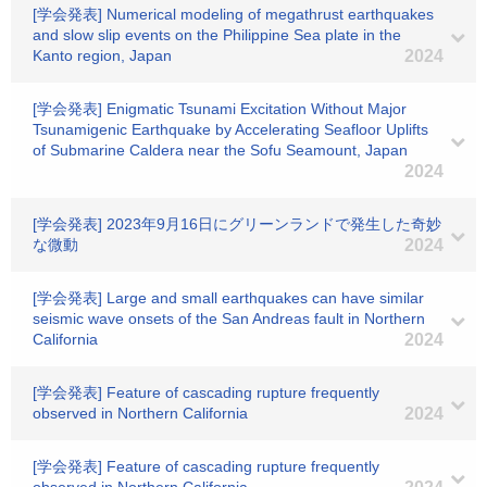
[学会発表] Numerical modeling of megathrust earthquakes
and slow slip events on the Philippine Sea plate in the
Kanto region, Japan
2024
[学会発表] Enigmatic Tsunami Excitation Without Major
Tsunamigenic Earthquake by Accelerating Seafloor Uplifts
of Submarine Caldera near the Sofu Seamount, Japan
2024
[学会発表] 2023年9月16日にグリーンランドで発生した奇妙
な微動
2024
[学会発表] Large and small earthquakes can have similar
seismic wave onsets of the San Andreas fault in Northern
California
2024
[学会発表] Feature of cascading rupture frequently
observed in Northern California
2024
[学会発表] Feature of cascading rupture frequently