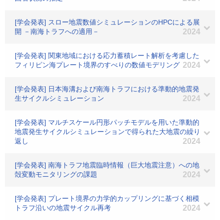
[学会発表] スロー地震数値シミュレーションのHPCによる展
開 －南海トラフへの適用－
2024
[学会発表] 関東地域における応力蓄積レート解析を考慮した
フィリピン海プレート境界のすべりの数値モデリング
2024
[学会発表] 日本海溝および南海トラフにおける準動的地震発
生サイクルシミュレーション
2024
[学会発表] マルチスケール円形パッチモデルを用いた準動的
地震発生サイクルシミュレーションで得られた大地震の繰り
返し
2024
[学会発表] 南海トラフ地震臨時情報（巨大地震注意）への地
殻変動モニタリングの課題
2024
[学会発表] プレート境界の力学的カップリングに基づく相模
トラフ沿いの地震サイクル再考
2024