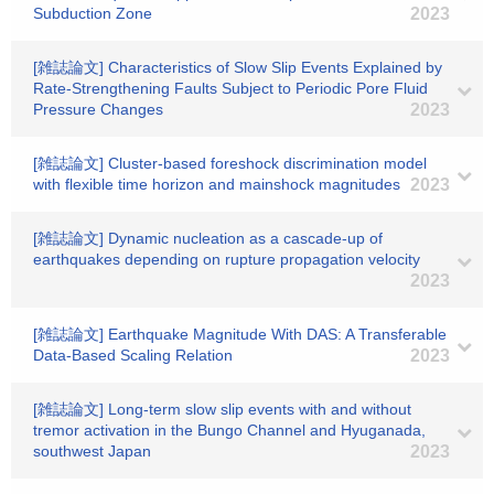
Subduction Zone
2023
[雑誌論文] Characteristics of Slow Slip Events Explained by
Rate‐Strengthening Faults Subject to Periodic Pore Fluid
Pressure Changes
2023
[雑誌論文] Cluster-based foreshock discrimination model
with flexible time horizon and mainshock magnitudes
2023
[雑誌論文] Dynamic nucleation as a cascade-up of
earthquakes depending on rupture propagation velocity
2023
[雑誌論文] Earthquake Magnitude With DAS: A Transferable
Data‐Based Scaling Relation
2023
[雑誌論文] Long-term slow slip events with and without
tremor activation in the Bungo Channel and Hyuganada,
southwest Japan
2023