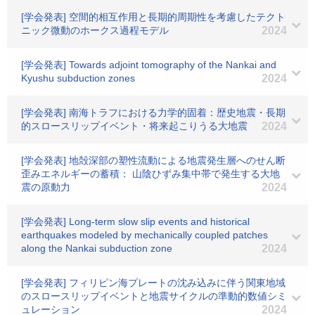
[学会発表] 空間的相互作用と長期的周期性を考慮したテクト
ニック微動のホークス過程モデル
2024
[学会発表] Towards adjoint tomography of the Nankai and
Kyushu subduction zones
2024
[学会発表] 南海トラフにおける力学的固着：歴史地震・長期
的スロースリップイベント・将来起こりうる大地震
2024
[学会発表] 地殻深部の塑性流動による地震発生層へのせん断
歪みエネルギーの蓄積： 山陰ひずみ集中帯で発生する大地
震の原動力
2024
[学会発表] Long-term slow slip events and historical
earthquakes modeled by mechanically coupled patches
along the Nankai subduction zone
2024
[学会発表] フィリピン海プレートの沈み込みに伴う関東地域
のスロースリップイベントと地震サイクルの準動的数値シミ
ュレーション
2024