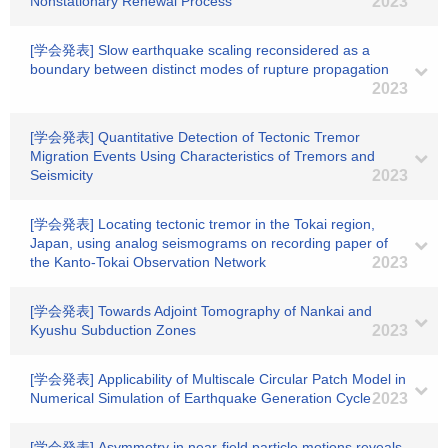
Nonstationary Renewal Process
2023
[学会発表] Slow earthquake scaling reconsidered as a
boundary between distinct modes of rupture propagation
2023
[学会発表] Quantitative Detection of Tectonic Tremor
Migration Events Using Characteristics of Tremors and
Seismicity
2023
[学会発表] Locating tectonic tremor in the Tokai region,
Japan, using analog seismograms on recording paper of
the Kanto-Tokai Observation Network
2023
[学会発表] Towards Adjoint Tomography of Nankai and
Kyushu Subduction Zones
2023
[学会発表] Applicability of Multiscale Circular Patch Model in
Numerical Simulation of Earthquake Generation Cycle
2023
[学会発表] Asymmetry in near-field particle motions reveals