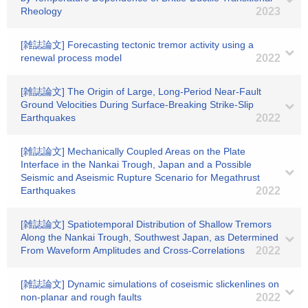
Rheology
2023
[雑誌論文] Forecasting tectonic tremor activity using a
renewal process model
2022
[雑誌論文] The Origin of Large, Long‐Period Near‐Fault
Ground Velocities During Surface‐Breaking Strike‐Slip
Earthquakes
2022
[雑誌論文] Mechanically Coupled Areas on the Plate
Interface in the Nankai Trough, Japan and a Possible
Seismic and Aseismic Rupture Scenario for Megathrust
Earthquakes
2022
[雑誌論文] Spatiotemporal Distribution of Shallow Tremors
Along the Nankai Trough, Southwest Japan, as Determined
From Waveform Amplitudes and Cross‐Correlations
2022
[雑誌論文] Dynamic simulations of coseismic slickenlines on
non-planar and rough faults
2022