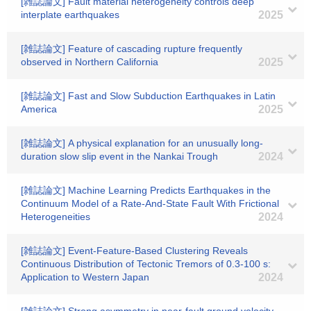
[雑誌論文] Fault material heterogeneity controls deep
interplate earthquakes
2025
[雑誌論文] Feature of cascading rupture frequently
observed in Northern California
2025
[雑誌論文] Fast and Slow Subduction Earthquakes in Latin
America
2025
[雑誌論文] A physical explanation for an unusually long-
duration slow slip event in the Nankai Trough
2024
[雑誌論文] Machine Learning Predicts Earthquakes in the
Continuum Model of a Rate‐And‐State Fault With Frictional
Heterogeneities
2024
[雑誌論文] Event‐Feature‐Based Clustering Reveals
Continuous Distribution of Tectonic Tremors of 0.3-100 s:
Application to Western Japan
2024