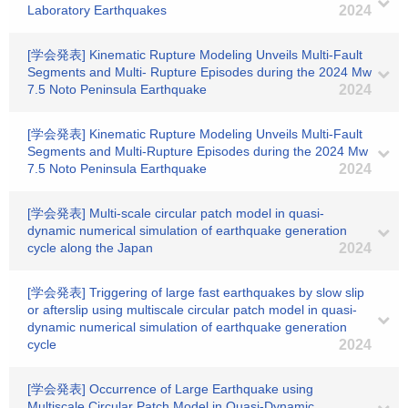
Laboratory Earthquakes
2024
[学会発表] Kinematic Rupture Modeling Unveils Multi-Fault
Segments and Multi- Rupture Episodes during the 2024 Mw
7.5 Noto Peninsula Earthquake
2024
[学会発表] Kinematic Rupture Modeling Unveils Multi-Fault
Segments and Multi-Rupture Episodes during the 2024 Mw
7.5 Noto Peninsula Earthquake
2024
[学会発表] Multi-scale circular patch model in quasi-
dynamic numerical simulation of earthquake generation
cycle along the Japan
2024
[学会発表] Triggering of large fast earthquakes by slow slip
or afterslip using multiscale circular patch model in quasi-
dynamic numerical simulation of earthquake generation
cycle
2024
[学会発表] Occurrence of Large Earthquake using
Multiscale Circular Patch Model in Quasi-Dynamic