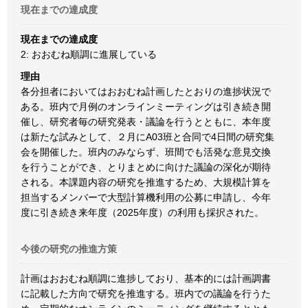
現在までの達成度
現在までの達成度
2: おおむね順調に進展している
理由
各分担者においてはおおむね計画したとおりの進捗状況で
ある。班内で月例のオンラインミーティングは引き続き開
催し、研究者毎の研究発表・議論を行うとともに、本年度
は新たな試みとして、２月にA03班と合同で4日間の研究集
会を開催した。班内のみならず、班間でも活発な意見交換
を行うことができ、とりまとめに向けた議論の深化が期待
される。本課題内容の研究を推進するため、大規模計算を
担当するメンバーで大型計算機利用の公募に申請し、今年
度に引き続き来年度（2025年度）の利用も採択された。
今後の研究の推進方策
計画はおおむね順調に進捗しており、基本的には計画調書
に記載した方向で研究を推進する。班内での議論を行うた