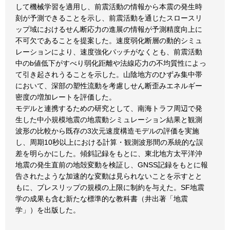
して機械学習を適用し、前震活動の情報から本震の発生時
刻が予測できることを示し、前震活動を通じたスロースリ
ップ域におけるせん断応力の進展の情報が予測精度向上に
不可欠であることを提案した。速度弱化断層の動的シミュ
レーションにより、速度強化パッチがなくとも、前震活動
中のb値低下がすべり弱化距離や法線応力の不均質性によっ
て引き起されうることを示した。山陰地方のひずみ集中帯
において、深部の塑性流動を考慮しせん断歪みエネルギー
密度の増加レートを評価した。
モデルと連携するための研究として、南海トラフ周辺で発
生した中小規模地震の地震動シミュレーション結果と観測
波形の比較から既存の3次元速度構造モデルの評価を実施
し、周期10秒以上における計算・観測波形間の系統的な誤
差を明らかにした。傾斜記録をもとに、東北地方太平洋沖
地震の発生直前の地殻変動を検証し、GNSS記録をもとに報
告されたような加速的な変動は見られないことを示すとと
もに、プレスリップの規模の上限に制約を与えた。SF地震
学の成果も含む新たな標準的な教科書（井出著「地震
学」）を出版した。