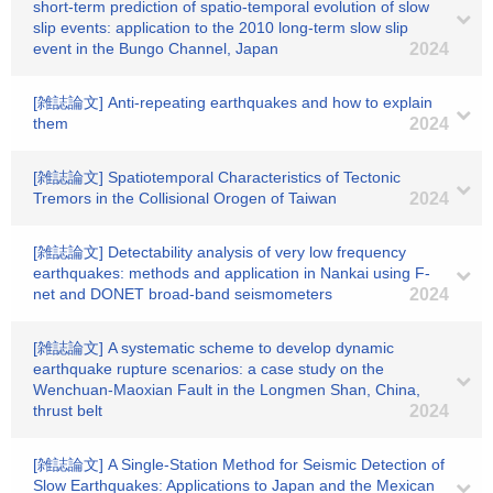
short-term prediction of spatio-temporal evolution of slow
slip events: application to the 2010 long-term slow slip
event in the Bungo Channel, Japan
2024
[雑誌論文] Anti-repeating earthquakes and how to explain
them
2024
[雑誌論文] Spatiotemporal Characteristics of Tectonic
Tremors in the Collisional Orogen of Taiwan
2024
[雑誌論文] Detectability analysis of very low frequency
earthquakes: methods and application in Nankai using F-
net and DONET broad-band seismometers
2024
[雑誌論文] A systematic scheme to develop dynamic
earthquake rupture scenarios: a case study on the
Wenchuan-Maoxian Fault in the Longmen Shan, China,
thrust belt
2024
[雑誌論文] A Single‐Station Method for Seismic Detection of
Slow Earthquakes: Applications to Japan and the Mexican