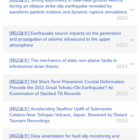
[雑誌論文] Strong asymmetry in near-fault ground velocity
during an oblique strike-slip earthquake revealed by
waveform particle motions and dynamic rupture simulations
2024
[雑誌論文] Earthquake source impacts on the generation
and propagation of seismic infrasound to the upper
atmosphere
2024
[雑誌論文] The mechanics of static non-planar faults in
infinitesimal strain theory
2024
[雑誌論文] Did Short‐Term Preseismic Crustal Deformation
Precede the 2011 Great Tohoku‐Oki Earthquake? An
Examination of Stacked Tilt Records
2024
[雑誌論文] Accelerating Seafloor Uplift of Submarine
Caldera Near Sofugan Volcano, Japan, Resolved by Distant
Tsunami Recordings
2024
[雑誌論文] Data assimilation for fault slip monitoring and