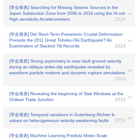
[学会発表] Searching for Missing Seismic Sources in the
Japan Subduction Zone from 2006 to 2016 using the Hi-net
High-sensitivity Accelerometers
2024
[学会発表] Did Short-Term Preseismic Crustal Deformation
Precede the 2011 Great Tohoku-Oki Earthquake? An
Examination of Stacked Tilt Records
2024
[学会発表] Strong asymmetry in near-fault ground velocity
during an oblique strike-slip earthquake revealed by
waveform particle motions and dynamic rupture simulations
2024
[学会発表] Revealing the beginning of Slab Windows at the
Chilean Triple Junction
2024
[学会発表] Temporal variations in Gutenberg-Richter b-
values on heterogeneous velocity-weakening faults
2024
[学会発表] Machine Learning Predicts Meter-Scale