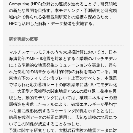
Computing (HPC)分野との連携を進めることで，研究領域
の新たな展開を目指す。本モデリング・予測研究と研究領
域内外で得られる各種観測研究との連携を深めるため，
HPCも活用した解析・データ整備を実施する。
研究実績の概要
マルチスケールモデルのうち大規模計算においては、日本
海溝北部のM5～8地震を対象とする４階層のパッチモデル
による準動的な地震発生シミュレーションを実施し、得ら
れた長期間の結果から統計的特徴の解析を進めている。関
東地方下のフィリピン海プレート上面のすべりを、本課題
で得られた応力蓄積レートの解析結果に基づいてモデル化
し、大正型と元禄型の関東地震とSSEの繰り返し発生を再
現した。動的モデリングにおいては、破壊エネルギーの階
層構造を考慮したモデルにより、破壊エネルギーが平均す
べり量に線形比例するスケーリング関係を示すとともに、
結果を観測データの補正に適用し、広範な規模の地震につ
いてこの関係が成立することを示した。
予測に関する研究として、大型岩石実験の地震データに対