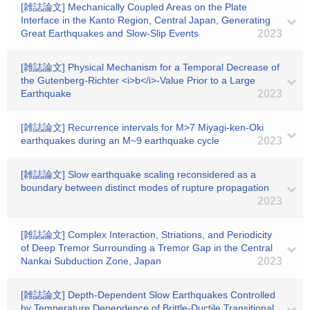
[雑誌論文] Mechanically Coupled Areas on the Plate
Interface in the Kanto Region, Central Japan, Generating
Great Earthquakes and Slow-Slip Events
2023
[雑誌論文] Physical Mechanism for a Temporal Decrease of
the Gutenberg‐Richter <i>b</i>‐Value Prior to a Large
Earthquake
2023
[雑誌論文] Recurrence intervals for M>7 Miyagi-ken-Oki
earthquakes during an M~9 earthquake cycle
2023
[雑誌論文] Slow earthquake scaling reconsidered as a
boundary between distinct modes of rupture propagation
2023
[雑誌論文] Complex Interaction, Striations, and Periodicity
of Deep Tremor Surrounding a Tremor Gap in the Central
Nankai Subduction Zone, Japan
2023
[雑誌論文] Depth‐Dependent Slow Earthquakes Controlled
by Temperature Dependence of Brittle‐Ductile Transitional