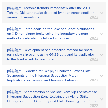
[雑誌論文] Tectonic tremors immediately after the 2011
Tohoku-Oki earthquake detected by near-trench seafloor
seismic observations
2022
[雑誌論文] Large-scale earthquake sequence simulations
on 3-D non-planar faults using the boundary element
method accelerated by lattice H-matrices
2022
[雑誌論文] Development of a detection method for short-
term slow slip events using GNSS data and its application
to the Nankai subduction zone
2022
[雑誌論文] Evidence for Deeply Subducted Lower‐Plate
Seamounts at the Hikurangi Subduction Margin:
Implications for Seismic and Aseismic Behavior
2022
[雑誌論文] Segmentation of Shallow Slow Slip Events at the
Hikurangi Subduction Zone Explained by Along‐Strike
Changes in Fault Geometry and Plate Convergence Rates
2022