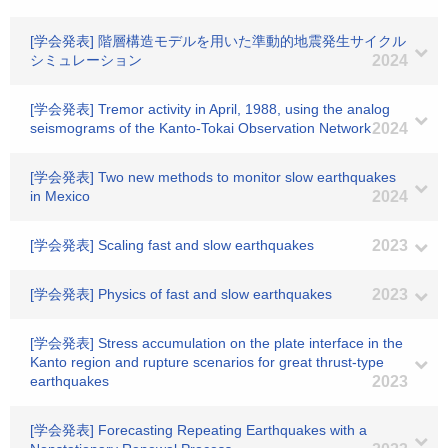
[学会発表] 階層構造モデルを用いた準動的地震発生サイクル
シミュレーション
2024
[学会発表] Tremor activity in April, 1988, using the analog
seismograms of the Kanto-Tokai Observation Network
2024
[学会発表] Two new methods to monitor slow earthquakes
in Mexico
2024
[学会発表] Scaling fast and slow earthquakes
2023
[学会発表] Physics of fast and slow earthquakes
2023
[学会発表] Stress accumulation on the plate interface in the
Kanto region and rupture scenarios for great thrust-type
earthquakes
2023
[学会発表] Forecasting Repeating Earthquakes with a