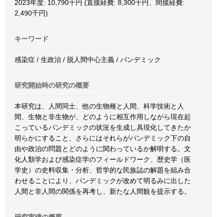
2023年度: 10,790千円 (直接経費: 8,300千円、間接経費:
2,490千円)
キーワード
感染症 / 生政治 / 脱人間中心主義 / パンデミック
研究開始時の研究の概要
本研究は、人間同士、他の生物種と人間、科学技術と人
間、生物と非生物が、どのように相互作用しながら現在起
こっているパンデミックの状況を生成し具現化してきたか
明らかにすること、さらにはそれらがパンデミック下の自
由や政治の問題とどのように関わっているか解明する。文
化人類学および感染症学のフィールドワーク、歴史学（医
学史）の史料収集・分析、哲学的な民族誌の解題を組み合
わせることにより、パンデミックが改めて明るみに出した
人間と非人間の関係を再考し、新たな人間観を提示する。