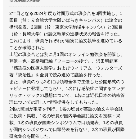
研究実績の概要
2年目となる2024年度も対面形式の班会合を3回実施し、1
回目（於：立命館大学大阪いばらきキャンパス）は論文の
構想発表、2回目（於：東京大学駒場キャンパス）と3回目
（於：長崎大学）は論文執筆の進捗状況の報告を行った。
これにより、班員それぞれが着実に論文執筆を進めている
ことが確認された。
上記の班会合とは別に月1回のオンライン勉強会を開催し、
芹沢一也・高桑和巳編『フーコーの後で』、浜田明範著
『感染症の医療人類学』およびウィリアム・ウォルターズ
著『統治性』を全員で読み進めて議論を行った。
また、班員のうち2名には領域全体で主催した公開形式のウ
ェビナーに登壇してもらい、1名には感染症に関するフレデ
リック・ケックの思想について、1名には近代日本の結核管
理についての詳しい情報提供をしてもらった。
2名の班員が単著を刊行、1名の班員が英語の論文を学会誌
に投稿・掲載、1名の班員が国内学会誌に論文を投稿・掲
載、1名の班員が国際シンポジウムで口頭発表、1名の班員
が国内シンポジウムで口頭発表を行ない、2名の班員が国際
研究集会を開催した。