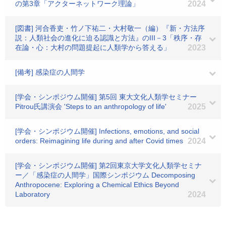
の第3章「アクターネットワーク理論」
2024
[図書] 河合香吏・竹ノ下祐二・大村敬一（編）『新・方法序
説：人類社会の進化に迫る認識と方法』のIII－3「秩序・存
在論・心：大村の問題提起に人類学から答える」
2023
[備考] 感染症の人間学
[学会・シンポジウム開催] 第5回 東大文化人類学セミナー
Pitrou氏講演会 'Steps to an anthropology of life'
2025
[学会・シンポジウム開催] Infections, emotions, and social
orders: Reimagining life during and after Covid times
2024
[学会・シンポジウム開催] 第2回東京大学文化人類学セミナ
ー／「感染症の人間学」国際シンポジウム Decomposing
Anthropocene: Exploring a Chemical Ethics Beyond
Laboratory
2024