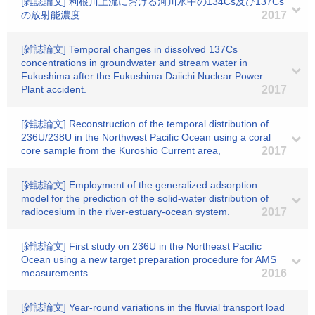
[雑誌論文] 利根川上流における河川水中の134Cs及び137Cs
の放射能濃度
2017
[雑誌論文] Temporal changes in dissolved 137Cs
concentrations in groundwater and stream water in
Fukushima after the Fukushima Daiichi Nuclear Power
Plant accident.
2017
[雑誌論文] Reconstruction of the temporal distribution of
236U/238U in the Northwest Pacific Ocean using a coral
core sample from the Kuroshio Current area,
2017
[雑誌論文] Employment of the generalized adsorption
model for the prediction of the solid-water distribution of
radiocesium in the river-estuary-ocean system.
2017
[雑誌論文] First study on 236U in the Northeast Pacific
Ocean using a new target preparation procedure for AMS
measurements
2016
[雑誌論文] Year-round variations in the fluvial transport load