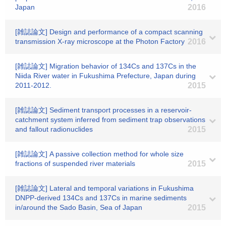
Japan
2016
[雑誌論文] Design and performance of a compact scanning
transmission X-ray microscope at the Photon Factory
2016
[雑誌論文] Migration behavior of 134Cs and 137Cs in the
Niida River water in Fukushima Prefecture, Japan during
2011-2012.
2015
[雑誌論文] Sediment transport processes in a reservoir-
catchment system inferred from sediment trap observations
and fallout radionuclides
2015
[雑誌論文] A passive collection method for whole size
fractions of suspended river materials
2015
[雑誌論文] Lateral and temporal variations in Fukushima
DNPP-derived 134Cs and 137Cs in marine sediments
in/around the Sado Basin, Sea of Japan
2015