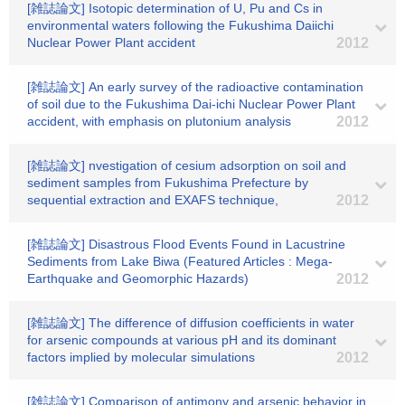
[雑誌論文] Isotopic determination of U, Pu and Cs in
environmental waters following the Fukushima Daiichi
Nuclear Power Plant accident
2012
[雑誌論文] An early survey of the radioactive contamination
of soil due to the Fukushima Dai-ichi Nuclear Power Plant
accident, with emphasis on plutonium analysis
2012
[雑誌論文] nvestigation of cesium adsorption on soil and
sediment samples from Fukushima Prefecture by
sequential extraction and EXAFS technique,
2012
[雑誌論文] Disastrous Flood Events Found in Lacustrine
Sediments from Lake Biwa (Featured Articles : Mega-
Earthquake and Geomorphic Hazards)
2012
[雑誌論文] The difference of diffusion coefficients in water
for arsenic compounds at various pH and its dominant
factors implied by molecular simulations
2012
[雑誌論文] Comparison of antimony and arsenic behavior in