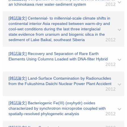
an Ichinokawa river water-sediment system
2012
[雑誌論文] Centennial- to millennial-scale climate shifts in
continental interior Asia repeated between warm-dry and
cool-wet conditions during the last three interglacial
state:evidence from uranium and biogenic silica in the
sediment of Lake Baikal, southeast Siberia
2012
[雑誌論文] Recovery and Separation of Rare Earth
Elements Using Columns Loaded with DNA-filter Hybrid
2012
[雑誌論文] Land-Surface Contamination by Radionuclides
from the Fukushima Daiichi Nuclear Power Plant Accident
2012
[雑誌論文] Bacteriogenic Fe(III) (oxyhydr) oxides
characterized by synchrotron microprobe coupled with
spatially-resolved phylogenetic analysis
2012