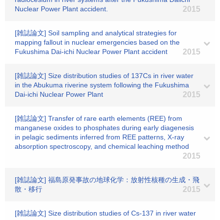
Nuclear Power Plant accident.
2015
[雑誌論文] Soil sampling and analytical strategies for
mapping fallout in nuclear emergencies based on the
Fukushima Dai-ichi Nuclear Power Plant accident
2015
[雑誌論文] Size distribution studies of 137Cs in river water
in the Abukuma riverine system following the Fukushima
Dai-ichi Nuclear Power Plant
2015
[雑誌論文] Transfer of rare earth elements (REE) from
manganese oxides to phosphates during early diagenesis
in pelagic sediments inferred from REE patterns, X-ray
absorption spectroscopy, and chemical leaching method
2015
[雑誌論文] 福島原発事故の地球化学：放射性核種の生成・飛
散・移行
2015
[雑誌論文] Size distribution studies of Cs-137 in river water