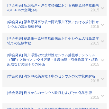
[学会発表] 新潟沿岸～沖合堆積物における福島原発事故由来
の134Csの空間分布
2015
[学会発表] 福島原発事故後の阿武隈川下流における放射性セ
シウムの流出挙動解析
2015
[学会発表] 福島第一原発事故由来放射性セシウムの福島沿岸
域での拡散挙動
2015
[学会発表] 河川浮遊砂の放射性セシウム捕捉ポテンシャル
（RIP）と陽イオン交換容量・比表面積・有機物濃度・鉱物
組成などの因子との関係
2015
[学会発表] 海水中の懸濁粒子中のセシウムの化学状態解析
2015
[学会発表] 樹皮からのセシウム吸収およびその化学形態.
2015