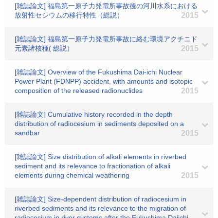
[雑誌論文] 福島第一原子力発電所事故後の河川水系における
放射性セシウムの移行特性（総説）
2015
[雑誌論文] 福島第一原子力発電所事故に絡む環境アクチニド
元素諸核種( 総説）
2015
[雑誌論文] Overview of the Fukushima Dai-ichi Nuclear
Power Plant (FDNPP) accident, with amounts and isotopic
composition of the released radionuclides
2015
[雑誌論文] Cumulative history recorded in the depth
distribution of radiocesium in sediments deposited on a
sandbar
2015
[雑誌論文] Size distribution of alkali elements in riverbed
sediment and its relevance to fractionation of alkali
elements during chemical weathering
2015
[雑誌論文] Size-dependent distribution of radiocesium in
riverbed sediments and its relevance to the migration of
radiocesium in river systems after the Fukushima Daiichi