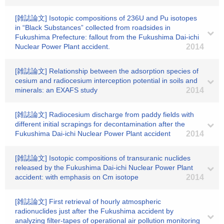
[雑誌論文] Isotopic compositions of 236U and Pu isotopes
in “Black Substances” collected from roadsides in
Fukushima Prefecture: fallout from the Fukushima Dai-ichi
Nuclear Power Plant accident.
2014
[雑誌論文] Relationship between the adsorption species of
cesium and radiocesium interception potential in soils and
minerals: an EXAFS study
2014
[雑誌論文] Radiocesium discharge from paddy fields with
different initial scrapings for decontamination after the
Fukushima Dai-ichi Nuclear Power Plant accident
2014
[雑誌論文] Isotopic compositions of transuranic nuclides
released by the Fukushima Dai-ichi Nuclear Power Plant
accident: with emphasis on Cm isotope
2014
[雑誌論文] First retrieval of hourly atmospheric
radionuclides just after the Fukushima accident by
analyzing filter-tapes of operational air pollution monitoring