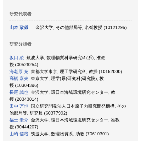
研究代表者
山本 政儀
金沢大学, その他部局等, 名誉教授 (10121295)
研究分担者
坂口 綾
筑波大学, 数理物質科学研究科(系), 准教
授 (00526254)
海老原 充
首都大学東京, 理工学研究科, 教授 (10152000)
高橋 嘉夫
東京大学, 理学(系)研究科(研究院), 教
授 (10304396)
長尾 誠也
金沢大学, 環日本海域環境研究センター, 教
授 (20343014)
田中 万也
国立研究開発法人日本原子力研究開発機構, その
他部局等, 研究員 (60377992)
福士 圭介
金沢大学, 環日本海域環境研究センター, 准教
授 (90444207)
山崎 信哉
筑波大学, 数理物質系, 助教 (70610301)