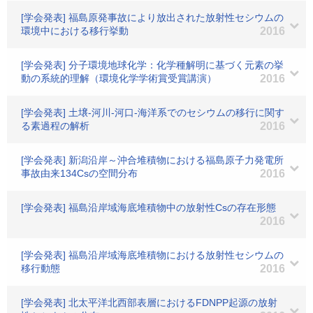
[学会発表] 福島原発事故により放出された放射性セシウムの
環境中における移行挙動
2016
[学会発表] 分子環境地球化学：化学種解明に基づく元素の挙
動の系統的理解（環境化学学術賞受賞講演）
2016
[学会発表] 土壌-河川-河口-海洋系でのセシウムの移行に関す
る素過程の解析
2016
[学会発表] 新潟沿岸～沖合堆積物における福島原子力発電所
事故由来134Csの空間分布
2016
[学会発表] 福島沿岸域海底堆積物中の放射性Csの存在形態
2016
[学会発表] 福島沿岸域海底堆積物における放射性セシウムの
移行動態
2016
[学会発表] 北太平洋北西部表層におけるFDNPP起源の放射