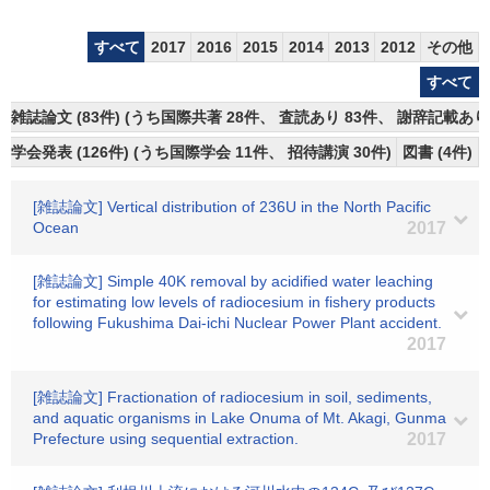
すべて
2017
2016
2015
2014
2013
2012
その他
すべて
雑誌論文 (83件) (うち国際共著 28件、 査読あり 83件、 謝辞記載あり
学会発表 (126件) (うち国際学会 11件、 招待講演 30件)
図書 (4件)
[雑誌論文] Vertical distribution of 236U in the North Pacific
Ocean
2017
[雑誌論文] Simple 40K removal by acidified water leaching
for estimating low levels of radiocesium in fishery products
following Fukushima Dai-ichi Nuclear Power Plant accident.
2017
[雑誌論文] Fractionation of radiocesium in soil, sediments,
and aquatic organisms in Lake Onuma of Mt. Akagi, Gunma
Prefecture using sequential extraction.
2017