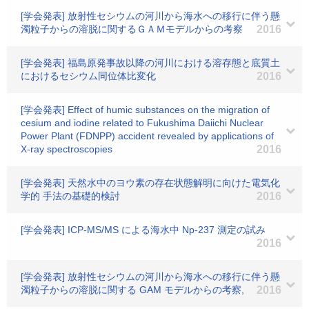
[学会発表] 放射性セシウムの河川から海水への移行に伴う懸
濁粒子からの溶脱に関するＧＡＭモデルからの考察
2016
[学会発表] 福島原発事故以降の河川における溶存態と底質土
におけるセシウム同位体比変化
2016
[学会発表] Effect of humic substances on the migration of
cesium and iodine related to Fukushima Daiichi Nuclear
Power Plant (FDNPP) accident revealed by applications of
X-ray spectroscopies
2016
[学会発表] 天然水中のヨウ素の存在状態解明に向けた電気化
学的 手法の基礎的検討
2016
[学会発表] ICP-MS/MS による海水中 Np-237 測定の試み
2016
[学会発表] 放射性セシウムの河川から海水への移行に伴う懸
濁粒子からの溶脱に関する GAM モデルからの考察,
2016