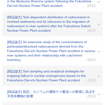
in the Abukuma Riverine system following the Fukushima
Dai-ichi Nuclear Power Plant accident
2015
[雑誌論文] Size-dependent distribution of radiocesium in
riverbed sediments and its relevance to the migration of
radiocesium in river systems after the Fukushima Daiichi
Nuclear Power Plant accident
2015
[雑誌論文] An extensive study of the concentrations of
particulate/dissolved radiocaesium derived from the
Fukushima Dai-ichi Nuclear Power Plant accident in various
river systems and their relationship with catchment
inventory
2015
[雑誌論文] Soil sampling and analytical strategies for
mapping fallout in nuclear emergencies based on the
Fukushima Dai-ichi Nuclear Power Plant accident
2015
[雑誌論文] 総説：セシウムの層状ケイ酸塩への吸着に及ぼす
天然有機物の影響
2015