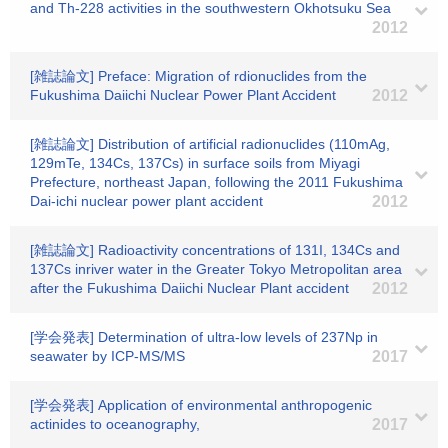
and Th-228 activities in the southwestern Okhotsuku Sea
2012
[雑誌論文] Preface: Migration of rdionuclides from the
Fukushima Daiichi Nuclear Power Plant Accident
2012
[雑誌論文] Distribution of artificial radionuclides (110mAg,
129mTe, 134Cs, 137Cs) in surface soils from Miyagi
Prefecture, northeast Japan, following the 2011 Fukushima
Dai-ichi nuclear power plant accident
2012
[雑誌論文] Radioactivity concentrations of 131I, 134Cs and
137Cs inriver water in the Greater Tokyo Metropolitan area
after the Fukushima Daiichi Nuclear Plant accident
2012
[学会発表] Determination of ultra-low levels of 237Np in
seawater by ICP-MS/MS
2017
[学会発表] Application of environmental anthropogenic
actinides to oceanography,
2017