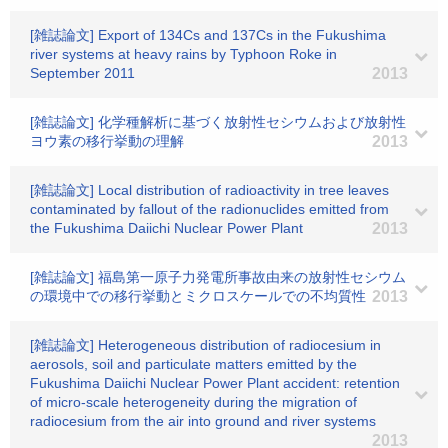
[雑誌論文] Export of 134Cs and 137Cs in the Fukushima
river systems at heavy rains by Typhoon Roke in
September 2011
2013
[雑誌論文] 化学種解析に基づく放射性セシウムおよび放射性
ヨウ素の移行挙動の理解
2013
[雑誌論文] Local distribution of radioactivity in tree leaves
contaminated by fallout of the radionuclides emitted from
the Fukushima Daiichi Nuclear Power Plant
2013
[雑誌論文] 福島第一原子力発電所事故由来の放射性セシウム
の環境中での移行挙動とミクロスケールでの不均質性
2013
[雑誌論文] Heterogeneous distribution of radiocesium in
aerosols, soil and particulate matters emitted by the
Fukushima Daiichi Nuclear Power Plant accident: retention
of micro-scale heterogeneity during the migration of
radiocesium from the air into ground and river systems
2013