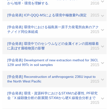
から地球・環境を理解する.
2016
[学会発表] ICP-QQQ-MSによる環境中極微量Pu測定
2015
[学会発表] 環境中における福島第一原子力発電所由来のアク
チノイド同位体組成
2015
[学会発表] 環境中でのセシウムなどの金属イオンの固相吸着
に及ぼす腐植物質の影響
2015
[学会発表] Development of new extraction method for 36Cl,
129I and 99Tc in soil samples
2015
[学会発表] Reconstruction of anthropogenic 236U input to
the North West Pacific
2015
[学会発表] 環境・資源科学におけるSTXMの必要性, PF研究
会「X 線顕微分析の新展開:STXMから硬X 線複合分析まで
2015