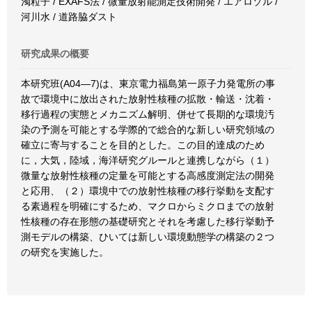
濁粒子 / EXAFS法 / 微量放射能測定技術開発 / エアロゾル /
河川水 / 道路脇ダスト
研究成果の概要
本研究班(A04―7)は、東京電力福島第一原子力発電所の事
故で環境中に放出された放射性核種の拡散・輸送・沈着・
移行過程の実態とメカニズム解明、併せて長期的な環境汚
染の予測を可能とする学際的で総合的な新しい研究領域の
確立に寄与することを目的とした。この目的達成のため
に，大気，陸域，海洋研究グルールと連携しながら（１）
微量な放射性核種の定量を可能とする高感度測定法の開発
と応用、（２）環境中での放射性核種の移行挙動を支配す
る素過程を明確にするため、マクロからミクロまでの放射
性核種の存在形態の基礎研究とそれを考慮した移行挙動予
測モデルの構築、ひいては新しい環境動態学の構築の２つ
の研究を実施した。