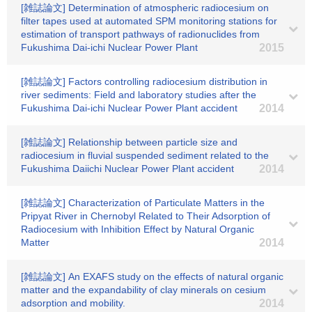
[雑誌論文] Determination of atmospheric radiocesium on
filter tapes used at automated SPM monitoring stations for
estimation of transport pathways of radionuclides from
Fukushima Dai-ichi Nuclear Power Plant
2015
[雑誌論文] Factors controlling radiocesium distribution in
river sediments: Field and laboratory studies after the
Fukushima Dai-ichi Nuclear Power Plant accident
2014
[雑誌論文] Relationship between particle size and
radiocesium in fluvial suspended sediment related to the
Fukushima Daiichi Nuclear Power Plant accident
2014
[雑誌論文] Characterization of Particulate Matters in the
Pripyat River in Chernobyl Related to Their Adsorption of
Radiocesium with Inhibition Effect by Natural Organic
Matter
2014
[雑誌論文] An EXAFS study on the effects of natural organic
matter and the expandability of clay minerals on cesium
adsorption and mobility.
2014