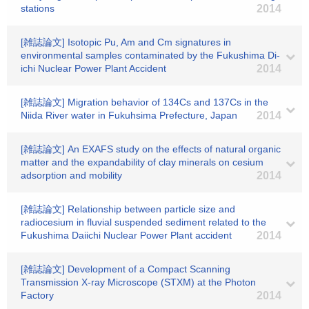
stations
2014
[雑誌論文] Isotopic Pu, Am and Cm signatures in
environmental samples contaminated by the Fukushima Di-
ichi Nuclear Power Plant Accident
2014
[雑誌論文] Migration behavior of 134Cs and 137Cs in the
Niida River water in Fukuhsima Prefecture, Japan
2014
[雑誌論文] An EXAFS study on the effects of natural organic
matter and the expandability of clay minerals on cesium
adsorption and mobility
2014
[雑誌論文] Relationship between particle size and
radiocesium in fluvial suspended sediment related to the
Fukushima Daiichi Nuclear Power Plant accident
2014
[雑誌論文] Development of a Compact Scanning
Transmission X-ray Microscope (STXM) at the Photon
Factory
2014