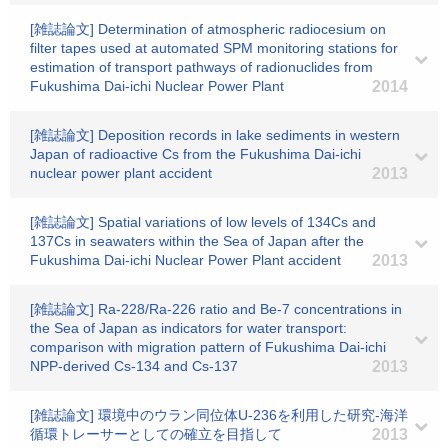
[雑誌論文] Determination of atmospheric radiocesium on
filter tapes used at automated SPM monitoring stations for
estimation of transport pathways of radionuclides from
Fukushima Dai-ichi Nuclear Power Plant
2014
[雑誌論文] Deposition records in lake sediments in western
Japan of radioactive Cs from the Fukushima Dai-ichi
nuclear power plant accident
2013
[雑誌論文] Spatial variations of low levels of 134Cs and
137Cs in seawaters within the Sea of Japan after the
Fukushima Dai-ichi Nuclear Power Plant accident
2013
[雑誌論文] Ra-228/Ra-226 ratio and Be-7 concentrations in
the Sea of Japan as indicators for water transport:
comparison with migration pattern of Fukushima Dai-ichi
NPP-derived Cs-134 and Cs-137
2013
[雑誌論文] 環境中のウラン同位体U-236を利用した研究-海洋
循環トレーサーとしての確立を目指して
2013