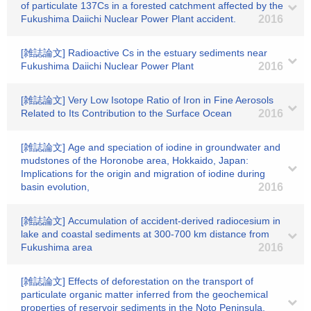
of particulate 137Cs in a forested catchment affected by the
Fukushima Daiichi Nuclear Power Plant accident.
2016
[雑誌論文] Radioactive Cs in the estuary sediments near
Fukushima Daiichi Nuclear Power Plant
2016
[雑誌論文] Very Low Isotope Ratio of Iron in Fine Aerosols
Related to Its Contribution to the Surface Ocean
2016
[雑誌論文] Age and speciation of iodine in groundwater and
mudstones of the Horonobe area, Hokkaido, Japan:
Implications for the origin and migration of iodine during
basin evolution,
2016
[雑誌論文] Accumulation of accident-derived radiocesium in
lake and coastal sediments at 300-700 km distance from
Fukushima area
2016
[雑誌論文] Effects of deforestation on the transport of
particulate organic matter inferred from the geochemical
properties of reservoir sediments in the Noto Peninsula,