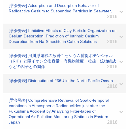
[学会発表] Adsorption and Desorption Behavior of
Radioactive Cesium to Suspended Particles in Seawater,
2016
[学会発表] Inhibitive Effects of Clay Particle Organization on
Cesium Desorption: Prediction of Intrinsic Cesium
Desorption from Na-Smectite in Cation Solutions
2016
[学会発表] 河川浮遊砂の放射性セシウム捕捉ポテンシャル
（RIP）と陽イオン交換容量・有機物濃度・粒径・鉱物組成
などの因子との関係
2016
[学会発表] Distribution of 236U in the North Pacific Ocean
2016
[学会発表] Comprehensive Retrieval of Spatio-temporal
Variations in Atmospheric Radionuclides just after the
Fukushima Accident by Analyzing Filter-tapes of
Operational Air Pollution Monitoring Stations in Eastern
Japan
2016