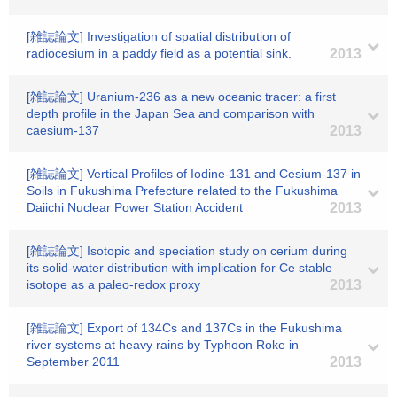
[雑誌論文] Investigation of spatial distribution of
radiocesium in a paddy field as a potential sink.
2013
[雑誌論文] Uranium-236 as a new oceanic tracer: a first
depth profile in the Japan Sea and comparison with
caesium-137
2013
[雑誌論文] Vertical Profiles of Iodine-131 and Cesium-137 in
Soils in Fukushima Prefecture related to the Fukushima
Daiichi Nuclear Power Station Accident
2013
[雑誌論文] Isotopic and speciation study on cerium during
its solid-water distribution with implication for Ce stable
isotope as a paleo-redox proxy
2013
[雑誌論文] Export of 134Cs and 137Cs in the Fukushima
river systems at heavy rains by Typhoon Roke in
September 2011
2013