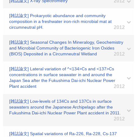
[雑誌論文] X-ray Spectrometry
2012
[雑誌論文] Prokaryotic abundance and community
composition in a freshwater iron-rich microbial mat at
circumneutral pH.
2012
[雑誌論文] Seasonal Changes In Mineralogy, Geochemistry
and Microbial Community of Bacteriogenic Iron Oxides
(BIOS) Deposited in a Circumneutral Wetland
2012
[雑誌論文] Lateral variation of ^<134>Cs and <137>Cs
concentrations in surface seawater in and around the
Japan Sea after the Fukushima Dai-ichi Nuclear Power
Plant accident
2012
[雑誌論文] Low-levels of 134Cs and 137Cs in surface
seawaters around the Japanese Archipelago after the
Fukushima Dai-ichi Nuclear Power Plant accident in 2011.
2012
[雑誌論文] Spatial variations of Ra-226, Ra-228, Cs-137