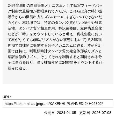
24時間周期の自律振動メカニズムとして転写フィードバッ
ク制御の重要性が提唱されてきたが、これらは真の時計振
動子からの機能出力リズムの一つにすぎないのではないだ
ろうか。本領域では、特定のタンパク質がもつ物性や酵素
活性、タンパク質間相互作用、翻訳後修飾、立体構造変化
などが「時」をカウントしていると考え、真核生物におい
て核がなくても(転写リズムがない状態において) 約24時間
周期で自律的に振動する分子メカニズムに迫る。本研究計
画では特に、哺乳類時計タンパク質の複合体形成リズムと
翻訳後修飾リズム、そしてそれを制御すると期待される分
子に焦点を絞り、温度補償性的に24時間をカウントする仕
組みに迫る。
URL:
公開日: 2024-04-05 更新日: 2026-07-08