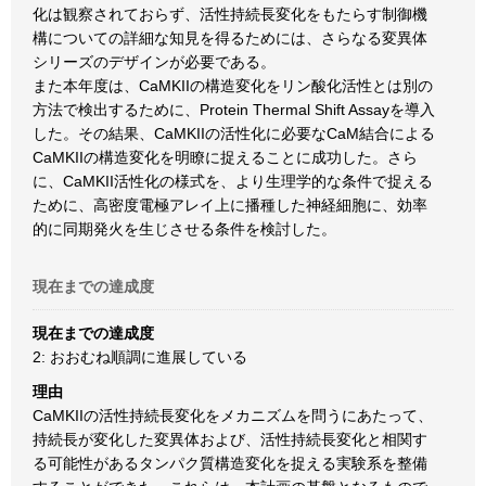
化は観察されておらず、活性持続長変化をもたらす制御機
構についての詳細な知見を得るためには、さらなる変異体
シリーズのデザインが必要である。
また本年度は、CaMKIIの構造変化をリン酸化活性とは別の
方法で検出するために、Protein Thermal Shift Assayを導入
した。その結果、CaMKIIの活性化に必要なCaM結合による
CaMKIIの構造変化を明瞭に捉えることに成功した。さら
に、CaMKII活性化の様式を、より生理学的な条件で捉える
ために、高密度電極アレイ上に播種した神経細胞に、効率
的に同期発火を生じさせる条件を検討した。
現在までの達成度
現在までの達成度
2: おおむね順調に進展している
理由
CaMKIIの活性持続長変化をメカニズムを問うにあたって、
持続長が変化した変異体および、活性持続長変化と相関す
る可能性があるタンパク質構造変化を捉える実験系を整備