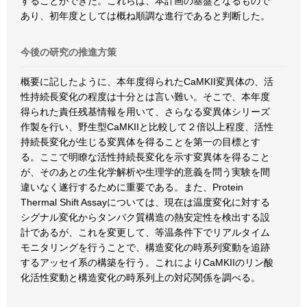
することができた。これらは、本計画の基盤となるもので
あり、初年度としては概ね順調な進行であると判断した。
今後の研究の推進方策
概要に記したように、本年度得られたCaMKII変異体の、活
性持続長変化の程度は十分とは言い難い。そこで、本年度
得られた責任残基情報を用いて、さらなる変異体シリーズ
作製を行い、野生型CaMKIIと比較して２倍以上程度、活性
持続長変化が生じる変異体を得ることを第一の目標とす
る。ここで明瞭な活性持続長変化を示す変異体を得ること
が、そのあとの生化学解析や生理学的意義を問う実験を間
違いなく遂行するために重要である。また、Protein
Thermal Shift Assayについては、現在は温度変化に対する
シグナル変化からタンパク質構造の熱安定性を検出する設
計であるが、これを変更して、等温条件下でリアルタイム
モニタリングを行うことで、構造変化の時系列変動を追跡
するアッセイ系の構築を行う。これによりCaMKIIのリン酸
化活性変動と構造変化の時系列上の対応関係を調べる。