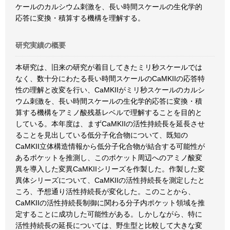
ケールのカルシウム刺激を、長い時間スケールの生化学的
応答に変換・積算する機構を理解する。
研究実績の概要
本研究は、旧来の研究が着目してきたミリ秒スケールでは
なく、数十分にわたる長い時間スケールのCaMKIIの応答特
性の理解と改変を行い、CaMKIIがミリ秒スケールのカルシ
ウム刺激を、長い時間スケールの生化学的応答に変換・積
算する機構をアミノ酸残基レベルで理解することを目的と
している。本年度は、まずCaMKIIの活性持続長を延長させ
ることを見出している低分子化合物について、既知の
CaMKII立体構造情報から低分子化合物が結合する可能性が
あるポケットを推測し、このポケット周辺へのアミノ酸変
異を導入した変異CaMKIIシリーズを作製した。作製した変
異体シリーズについて、CaMKIIの活性持続長を測定したと
ころ、予想通り活性持続長が変化した。このことから、
CaMKIIの活性持続長制御に関わる分子内ポケット領域を推
定することに成功した可能性がある。しかしながら、特に
活性持続長の延長については、野生型と比較して大きな変