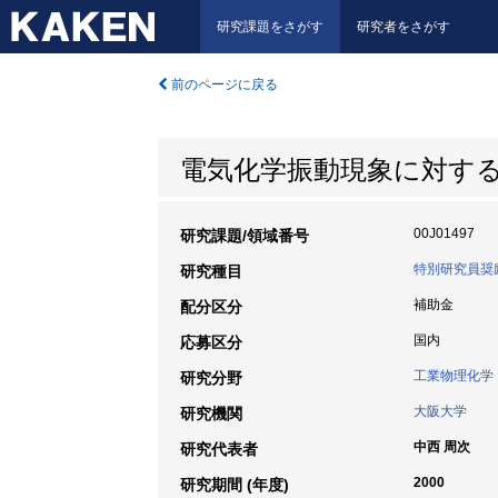
研究課題をさがす
研究者をさがす
前のページに戻る
電気化学振動現象に対す
00J01497
研究課題/領域番号
特別研究員奨
研究種目
補助金
配分区分
国内
応募区分
工業物理化学
研究分野
大阪大学
研究機関
中西 周次
研究代表者
2000
研究期間 (年度)