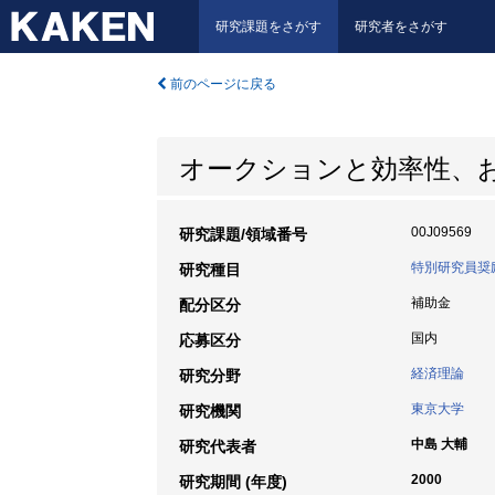
研究課題をさがす
研究者をさがす
前のページに戻る
オークションと効率性、
00J09569
研究課題/領域番号
特別研究員奨
研究種目
補助金
配分区分
国内
応募区分
経済理論
研究分野
東京大学
研究機関
中島 大輔
研究代表者
2000
研究期間 (年度)