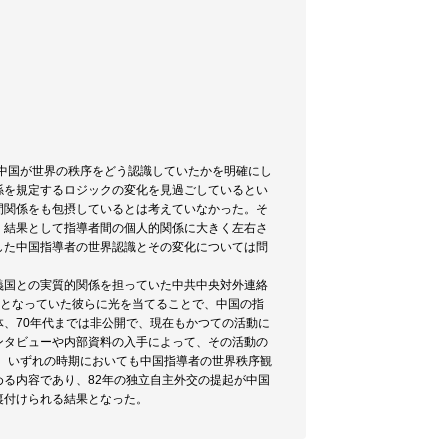
、中国が世界の秩序をどう認識していたかを明確にし
係を規定するロジックの変化を見過ごしているとい
間関係をも包摂しているとは考えていなかった。そ
、結果として指導者間の個人的関係に大きく左右さ
した中国指導者の世界認識とその変化については問
義国との実質的関係を担っていた中共中央対外連絡
隊となっていた彼らに光を当てることで、中国の指
、70年代までは非公開で、現在もかつての活動に
ンタビューや内部資料の入手によって、その活動の
で、いずれの時期においても中国指導者の世界秩序観
る内容であり、82年の独立自主外交の提起が中国
裏付けられる結果となった。