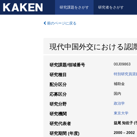
研究課題をさがす
研究者をさがす
前のページに戻る
現代中国外交における認
00J09863
研究課題/領域番号
特別研究員奨
研究種目
補助金
配分区分
国内
応募区分
政治学
研究分野
東京大学
研究機関
益尾 知佐子 (
研究代表者
2000 – 2002
研究期間 (年度)