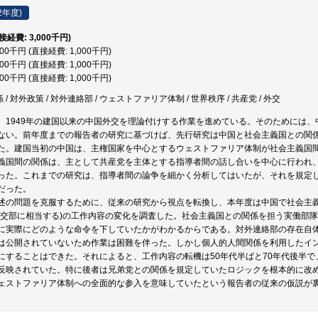
2年度)
直接経費: 3,000千円)
000千円 (直接経費: 1,000千円)
000千円 (直接経費: 1,000千円)
000千円 (直接経費: 1,000千円)
係 / 対外政策 / 対外連絡部 / ウェストファリア体制 / 世界秩序 / 共産党 / 外交
、1949年の建国以来の中国外交を理論付けする作業を進めている。そのためには
ない。前年度までの報告者の研究に基づけば、先行研究は中国と社会主義国との関
た。建国当初の中国は、主権国家を中心とするウェストファリア体制が社会主義国
義国間の関係は、主として共産党を主体とする指導者間の話し合いを中心に行われ
った。これまでの研究は、指導者間の論争を細かく分析してはいたが、それを規定
だった。
述の問題を克服するために、従来の研究から視点を転換し、本年度は中国で社会主
外交部に相当する)の工作内容の変化を調査した。社会主義国との関係を担う実働部
に実際にどのような命令を下していたかがわかるからである。対外連絡部の存在自体
は公開されていないため作業は困難を伴った。しかし個人的人間関係を利用したイ
にすることはできた。それによると、工作内容の転機は50年代半ばと70年代後半
反映されていた。特に後者は兄弟党との関係を規定していたロジックを根本的に改め
ェストファリア体制への全面的な参入を意味していたという報告者の従来の仮説が