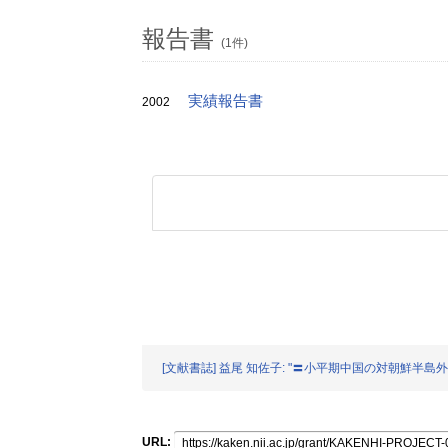
報告書
(1件)
実績報告書
2002
[文献書誌] 益尾 知佐子: "〓小平期中国の対朝鮮半島外交
URL: