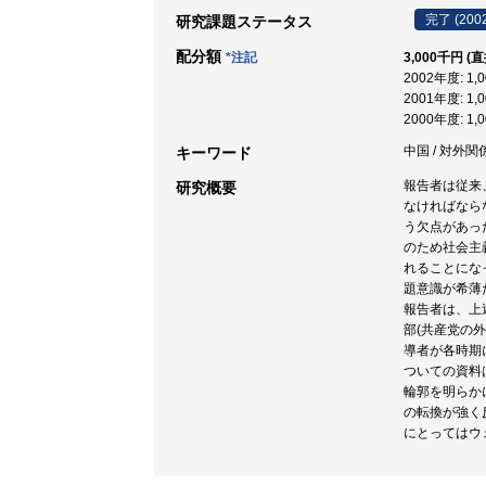
完了 (200
研究課題ステータス
配分額
*注記
3,000千円 (
2002年度: 1,
2001年度: 1,
2000年度: 1,
中国 / 対外関
キーワード
報告者は従来
研究概要
なければなら
う欠点があっ
のため社会主
れることにな
題意識が希薄
報告者は、上
部(共産党の
導者が各時期
ついての資料
輪郭を明らか
の転換が強く
にとってはウ