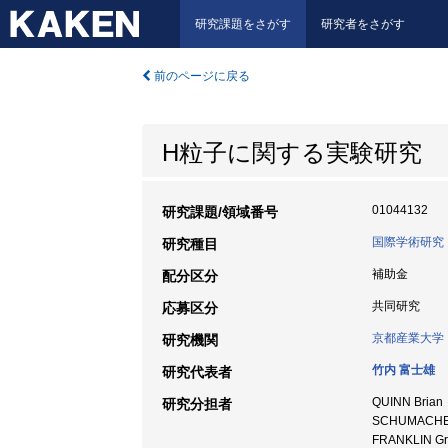
研究課題をさがす
研究者をさがす
前のページに戻る
H粒子に関する実験研究
01044132
研究課題/領域番号
国際学術研究
研究種目
補助金
配分区分
共同研究
応募区分
京都産業大学
研究機関
竹内 富士雄
研究代表者
QUINN Brian
研究分担者
SCHUMACHER
FRANKLIN Gr