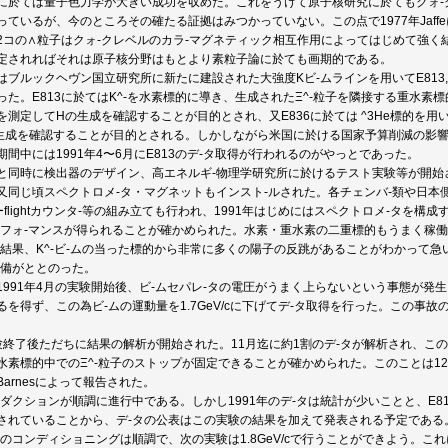
に於ては量子色力学が大きい成功を収めた。これをうけて原子核研究に於てもクォ-
っているが、今のところその確たる証拠はみつかっていない。この点で1977年Jaf
2コの∧粒子はクォ-クレベルのカラ-マグネティック相互作用によってはじめて強く
定されればそれは原子核分野はもとより素粒子論に於ても画期的である。
はブルックヘヴン国立研究所に新たに建設された大強度Kビ-ムラインを用いてE813,
った。E813に於てはK^-を水素標的に導き、生成されたΞ^-粒子を隣接する重水素
測定してHの生成を確認することが目的とされ、又E836に於ては ^3He標的を用いてK
生成を確認することが目的とされる。しかしながら米国に於ける国家予算削減の影
間中には1991年4〜6月にE813のデ-タ取得が行われるのがやっとであった。
と同時に検出器のデザイン、高エネルギ-物理学研究所に於けるテスト実験等が開始さ
又同じ頃スペクトロメ-タ・マグネットもインスト-ルされた。各チェンバ-類や日
ーofーflightカウンタ-等の組み立ても行われ、1991年はじめにはスペクトロメ-タ
-フォ-マンスが得られることが確かめられた。水素・重水素の二重標的もうまく稼働し
の結果、K^-ビ-ムの当った標的から非常に多くの陽子の反跳があることがわかって
準備がととのった。
1991年4月の実験開始後、ビ-ムセパレ-タの電圧がうまく上らないという事態が発生
るを得ず、この為ビ-ムの運動量を1.7GeV/cに下げてデ-タ取得を行った。この事
験終了後ただちに結果の解析が開始された。11月迄に約1割のデ-タが解析され、こ
水素標的中でのΞ^-粒子のストップが固定できることが確かめられた。このことは12
arnesによって報告された。
ダクションが順調に進行中である。しかし1991年のデ-タは統計が少いことと、E813
されていることから、デ-タの公表はこの実験の結果を加えて発表される予定である
タのコンディショニングは順調で、次の実験は1.8GeV/cで行うことができよう。これ