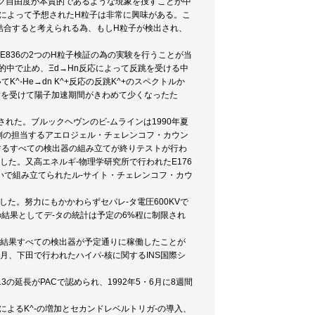
ク自由度が本質的であるような現象を捜すことが中
feによって予想されたH粒子は非常に興味がある。こ
結合すると考えられる為、もしH粒子が検出され、
E836の2つのH粒子検証の為の実験を行うことが当
標的中で止め、Ξd→Hn反応によって反跳を受ける中
^-He→dn K^+反応の反跳K^+のスペクトルか
響を受けて陽子加速期間がきわめて少くなったた
れた。ブルックヘヴンのビ-ムラインは1990年夏
本側の担当するアエロジェル・チェレンコフ・カウン
を構成するすべての検出器の組み立てが終りテストが行わ
た。又高エネルギ-物理学研究所で行われたE176
急いで組み立てられたル-サイト・チェレンコフ・カウ
した。努力にもかかわらずセパレ-タ電圧600KVで
故の結果としてデ-タの統計は予定の6%程に制限され
の結果すべての検出器が予定通りに稼働したことが
月、下田で行われたハイパ-核に関するINS国際シ
の延長がPACで認められ、1992年5・6月に8週間
。
によるK^-の増加とセカンドレベルトリガ-の導入、