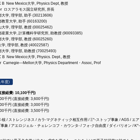
B New Mexico大学, Physics Dept, 教授
eter ロスアラモス国立研究所, 所長
学, 理学部, 助手 (30213606)
育大学, 助手 (60163200)
学, 理学部, 教授 (00025462)
産業大学, 計算機科学研究所, 助教授 (90093385)
学, 理学部, 教授 (60025260)
, 理学部, 教授 (40022587)
学, 理学部, 助教授 (70025493)
B New Mexico大学, Physics. Dept., 教授
r Carnegie―Mellon大学, Physics Department・Assoc, Prof
1年度)
直接経費: 10,100千円)
600千円 (直接経費: 3,600千円)
000千円 (直接経費: 3,000千円)
500千円 (直接経費: 3,500千円)
パ-核 / ストレンジネス / カラ-マグネティック相互作用 / Ξ^-ストップ事象 / AGS /
象 / アエロジェル・チェレンコフ・カウンタ- / フォ-ク自由度 / ダイバリオン / K^-ビ-