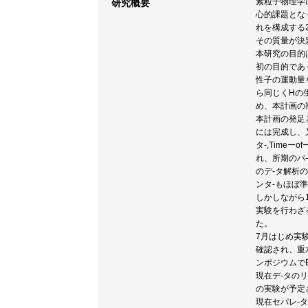
素粒子物理学
研究概要
心的課題とな
れを構成する
その質量が決
本研究の目的
初の目的であ
性子の運動量を
ら同じくHの
め、本計画の期
本計画の発足
には完成し、
タ-,Time
れ、所期のパ
のデ-タ解析
ンタ-もほぼ
しかしながら
実験を行わざ
た。
7月はじめ実
確認され、重
ンポジウムでB
現在デ-タのリ
の実験が予定
現在セパレ-