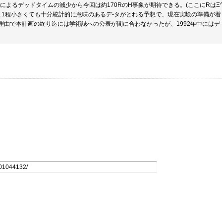
善によるデッドタイムの減少から今回は約170RのH事象が期待できる。(ここにRはΞ
0.1程小さくても十分統計的に意味のあるデ-タがとれる予想で、現在実験の準備が
理由で本計画の終り迄には学術誌への公表が間に合わなかったが、1992年中にはデ