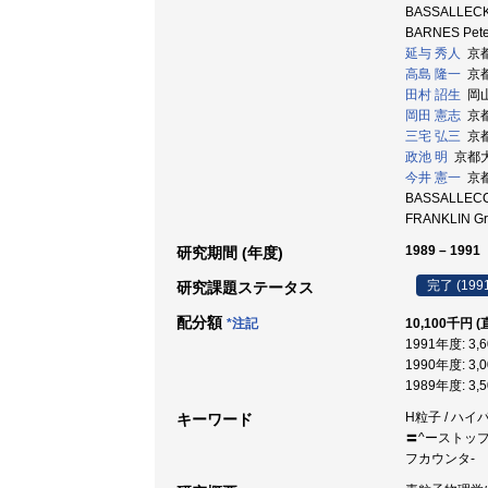
BASSALLECK 
BARNES P
延与 秀人
京都大
高島 隆一
京都教
田村 詔生
岡山大
岡田 憲志
京都
三宅 弘三
京都大
政池 明
京都大学
今井 憲一
京都大
BASSALLECC 
FRANKLIN Gr
1989 – 1991
研究期間 (年度)
完了 (199
研究課題ステータス
配分額
*注記
10,100千円 (
1991年度: 3,
1990年度: 3,
1989年度: 3,
H粒子 / ハイ
キーワード
〓^ーストップ事
フカウンタ-