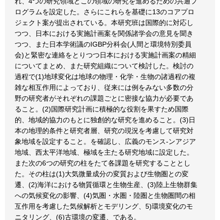
れ、4つの研究領域とこの領域の研究を進めるための共通プ
ログラムを設定した。さらにこれらを基礎に13のコアプロ
ジェクト案が提出されている。本研究班は国際的に対応し
つつ、日本における実施計画案を関係諸学会の意見を聞き
つつ、また日本学術議のIGBP分科会(人間と環境特別委員
会)と緊密な連絡をとりつつ日本における実施計画案の精細
についてまとめ、また研究組織について検討した。検討の
過程で(1)地球変化は地球の物理・化学・生物の諸過程の複
雑な相互作用によっており、従来には例をみない多数の分
野の研究者がそれぞれの課題ごとに密接な協力が必要であ
ること。(2)国際研究計画に積極的な役割を果すため国際
的、地域的協力のもとに独創的な研究を進めること。(3)日
本の地理的条件と研究者層、研究の現況を考慮して研究対
象地域を設定すること。を確認し、広義のモンス-ンアジア
地域、西太平洋地域、極域を主たる研究地域に設定した。
また次の6つの研究の柱をたて各課題を研究することとし
た。その柱は(1)大気微量成分の変質および生物圏との変
遷、(2)海洋における物質循環と生物生産、(3)陸上生物群集
への気候変化の影響、(4)気圏・水圏・陸圏と生物圏間の相
互作用を考慮した気候解析とモデリング、5)環境変化のモ
ニタリング、(6)古環境の変遷、である。