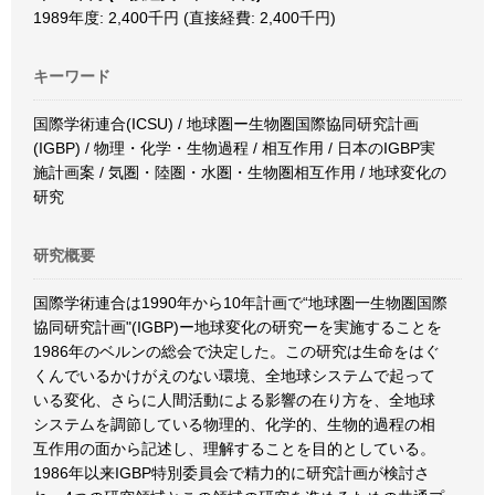
1989年度: 2,400千円 (直接経費: 2,400千円)
キーワード
国際学術連合(ICSU) / 地球圏ー生物圏国際協同研究計画
(IGBP) / 物理・化学・生物過程 / 相互作用 / 日本のIGBP実
施計画案 / 気圏・陸圏・水圏・生物圏相互作用 / 地球変化の
研究
研究概要
国際学術連合は1990年から10年計画で“地球圏一生物圏国際
協同研究計画"(IGBP)ー地球変化の研究ーを実施することを
1986年のベルンの総会で決定した。この研究は生命をはぐ
くんでいるかけがえのない環境、全地球システムで起って
いる変化、さらに人間活動による影響の在り方を、全地球
システムを調節している物理的、化学的、生物的過程の相
互作用の面から記述し、理解することを目的としている。
1986年以来IGBP特別委員会で精力的に研究計画が検討さ