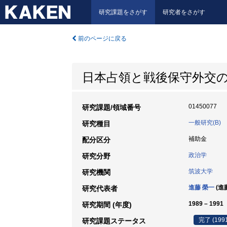
研究課題をさがす
研究者をさがす
前のページに戻る
日本占領と戦後保守外交
01450077
研究課題/領域番号
一般研究(B)
研究種目
補助金
配分区分
政治学
研究分野
筑波大学
研究機関
進藤 榮一
(進
研究代表者
1989 – 1991
研究期間 (年度)
完了 (199
研究課題ステータス