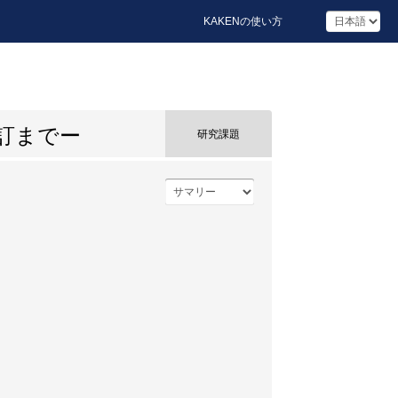
KAKENの使い方
訂までー
研究課題