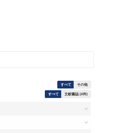
すべて
その他
すべて
文献書誌 (4件)