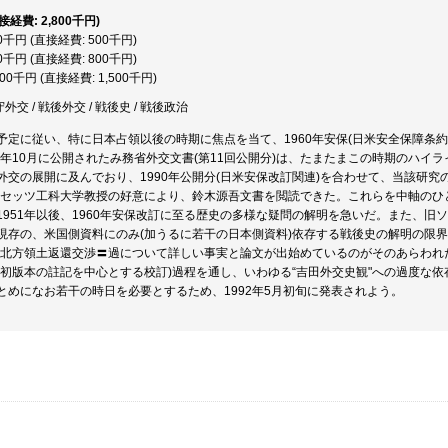
直接経費: 2,800千円)
00千円 (直接経費: 500千円)
00千円 (直接経費: 800千円)
500千円 (直接経費: 1,500千円)
守外交 / 戦後外交 / 戦後史 / 戦後政治
予定に従い、特に日本占領以後の時期に焦点を当て、1960年安保(日米安全保障条
1年10月に公開されたみ務省外交文書(第11回公開分)は、たまたまこの時期のハイラ
外交の展開に及んでおり、1990年公開分(日米安保改訂関連)を合わせて、当該研
ュセッツ工科大学教授の好意により、鈴木源吾文書を閲読できた。これらを中軸のひ
1951年以後、1960年安保改訂に至る歴史の多様な疑問の解明を急いだ。また、旧
現存の、米国側資料にのみ(加うるに若干の日本側資料)依存する戦後史の解明の限界
年の北方領土返還交渉〓過について詳しい事実と論文が出始めているのがそのあらわれ
(初版本の註記を中心とする校訂)過程を通し、いわゆる“吉田外交史観"への過度な
とめになお若干の時日を必要とするため、1992年5月初旬に発表されよう。