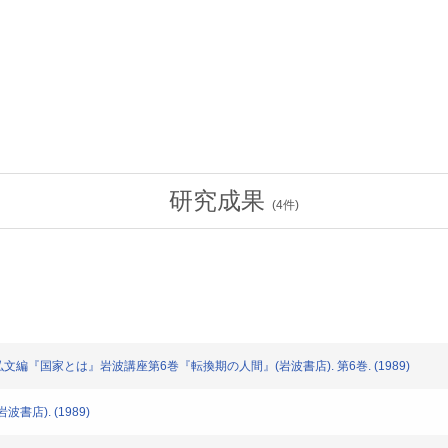
研究成果
(
4
件)
弘文編『国家とは』岩波講座第6巻『転換期の人間』(岩波書店). 第6巻. (1989)
書店). (1989)