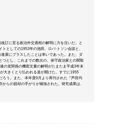
約)改訂に至る政治外交過程の解明に力を注いだ。と
イトとしての1953年の池田、ロバ-トソン会談と、
究の進展にプラスしたことは幸いであった。また、ダ
とつとし、これまでの数次の、保守政治家との聞取
ソ連の党関係の機密文書の解明がたまたま平成3年末
が大きくとり払われる道が開けた。すでに1955
だろう。また、本年度9月より再刊された『芦田均
依存からの脱却の手がりが補強された。研究成果は、