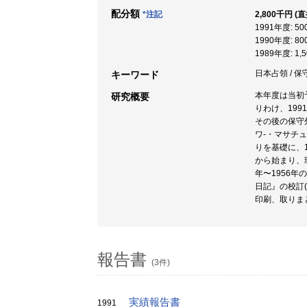
配分額
*注記
2,800千円 (
1991年度: 5
1990年度: 8
1989年度: 1,
日本占領 / 保
キーワード
本年度は当初
研究概要
りわけ、199
その後の保守
ワ-・マサチ
りを基礎に、
から始まり、
年〜1956
日記』の校訂
印刷、取りま
報告書
(3件)
実績報告書
1991