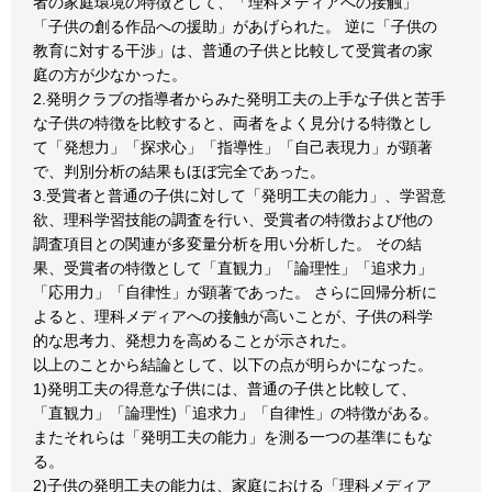
者の家庭環境の特徴として、「理科メディアへの接触」
「子供の創る作品への援助」があげられた。 逆に「子供の
教育に対する干渉」は、普通の子供と比較して受賞者の家
庭の方が少なかった。
2.発明クラブの指導者からみた発明工夫の上手な子供と苦手
な子供の特徴を比較すると、両者をよく見分ける特徴とし
て「発想力」「探求心」「指導性」「自己表現力」が顕著
で、判別分析の結果もほぼ完全であった。
3.受賞者と普通の子供に対して「発明工夫の能力」、学習意
欲、理科学習技能の調査を行い、受賞者の特徴および他の
調査項目との関連が多変量分析を用い分析した。 その結
果、受賞者の特徴として「直観力」「論理性」「追求力」
「応用力」「自律性」が顕著であった。 さらに回帰分析に
よると、理科メディアへの接触が高いことが、子供の科学
的な思考力、発想力を高めることが示された。
以上のことから結論として、以下の点が明らかになった。
1)発明工夫の得意な子供には、普通の子供と比較して、
「直観力」「論理性)「追求力」「自律性」の特徴がある。
またそれらは「発明工夫の能力」を測る一つの基準にもな
る。
2)子供の発明工夫の能力は、家庭における「理科メディア