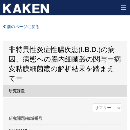
前のページに戻る
非特異性炎症性腸疾患(I.B.D.)の病
因、病態への腸内細菌叢の関与ー病
変粘膜細菌叢の解析結果を踏まえ
てー
研究課題
研究課題/領域番号