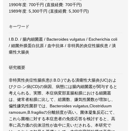
1990年度: 700千円 (直接経費: 700千円)
1989年度: 5,300千円 (直接経費: 5,300千円)
キーワード
I.B.D. / 腸内細菌叢 / Bacteroides vulgatus / Escherichia coli
/ 細菌外膜蛋白抗原 / 血中抗体 / 非特異的炎症性腸疾患 / 潰
瘍性大腸炎
研究概要
非特異性炎症性腸疾患(I.B.D.)である潰瘍性大腸炎(UC)およ
びクロ-ン病(CD)の病因、病態には腸内細菌叢が関与すると
考えられる。実際、本症病変部直腸粘膜における細菌叢
は、健常者粘膜に比して、総菌数、嫌気性菌数が増加し、
偏性嫌気性菌群では、Bacteroides vulgatus,Clostriduum
ramosum,B.fragilisの分離頻度が高い。菌体凝集反応にて、
これら菌種に対する本症患者の免疫応答を検討すると、高
率に高力価の抗体活性が血中に見いだされる。本研究で