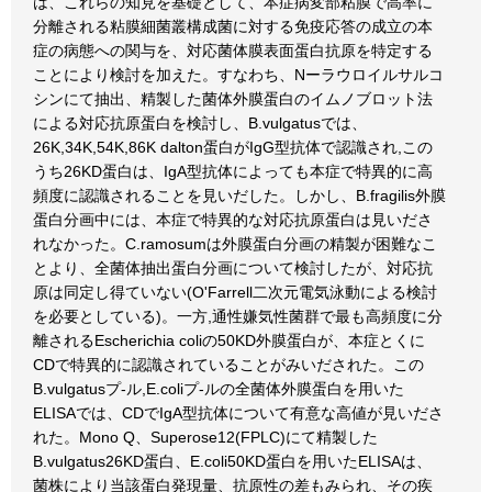
は、これらの知見を基礎として、本症病変部粘膜で高率に
分離される粘膜細菌叢構成菌に対する免疫応答の成立の本
症の病態への関与を、対応菌体膜表面蛋白抗原を特定する
ことにより検討を加えた。すなわち、Nーラウロイルサルコ
シンにて抽出、精製した菌体外膜蛋白のイムノブロット法
による対応抗原蛋白を検討し、B.vulgatusでは、
26K,34K,54K,86K dalton蛋白がIgG型抗体で認識され,この
うち26KD蛋白は、IgA型抗体によっても本症で特異的に高
頻度に認識されることを見いだした。しかし、B.fragilis外膜
蛋白分画中には、本症で特異的な対応抗原蛋白は見いださ
れなかった。C.ramosumは外膜蛋白分画の精製が困難なこ
とより、全菌体抽出蛋白分画について検討したが、対応抗
原は同定し得ていない(O'Farrell二次元電気泳動による検討
を必要としている)。一方,通性嫌気性菌群で最も高頻度に分
離されるEscherichia coliの50KD外膜蛋白が、本症とくに
CDで特異的に認識されていることがみいだされた。この
B.vulgatusプ-ル,E.coliプ-ルの全菌体外膜蛋白を用いた
ELISAでは、CDでIgA型抗体について有意な高値が見いださ
れた。Mono Q、Superose12(FPLC)にて精製した
B.vulgatus26KD蛋白、E.coli50KD蛋白を用いたELISAは、
菌株により当該蛋白発現量、抗原性の差もみられ、その疾