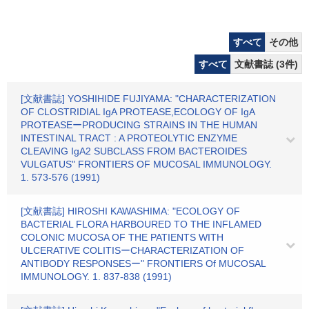
すべて
その他
すべて
文献書誌 (3件)
[文献書誌] YOSHIHIDE FUJIYAMA: "CHARACTERIZATION
OF CLOSTRIDIAL IgA PROTEASE,ECOLOGY OF IgA
PROTEASEーPRODUCING STRAINS IN THE HUMAN
INTESTINAL TRACT : A PROTEOLYTIC ENZYME
CLEAVING IgA2 SUBCLASS FROM BACTEROIDES
VULGATUS" FRONTIERS OF MUCOSAL IMMUNOLOGY.
1. 573-576 (1991)
[文献書誌] HIROSHI KAWASHIMA: "ECOLOGY OF
BACTERIAL FLORA HARBOURED TO THE INFLAMED
COLONIC MUCOSA OF THE PATIENTS WITH
ULCERATIVE COLITISーCHARACTERIZATION OF
ANTIBODY RESPONSESー" FRONTIERS Of MUCOSAL
IMMUNOLOGY. 1. 837-838 (1991)