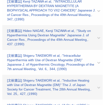
[文献書誌] Kenji TAZAWA et al, :"INTRACELLULAR
HYPERTHERMIA BY DEXTRAN MAGNETITE (A
BIOPHYSICAL APPROACH TO VX2 CANCER)" Japanese J.
of Cancer Res., Proceedings of the 49th Annual Meeting,.
347, (1990)
[文献書誌] Hideo NAGAE, Kenji TAZAWA et al, :"Study on
Hyperthermia Using Dextran Magnetite" Japanese J. of
Cancer Res., Proceedings of the 49th Annual Meeting,.
437. (1990)
[文献書誌] Shigeru TAKEMORI et al, :"Intracellular
Hyperthermia with Use of Dextran Magnetite (DM)"
Japanese J. of Hyperthermic Oncology, Proceedings of the
7th annual Meeting,. Vol. 6,. 344, (1990)
[文献書誌] Shigeru TAKEMORI et al, :"Inductive Heating
with Use of Dextran Magnetite (DM)" The J. of Japan
Society for Cancer Treatment, The 28th Annual Meeting,.
Vol. 25,. 427, (1990)