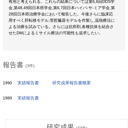
有用と考えられる。これらの結果については第5,6回DDS学
会,第48,49回日本癌学会,第6,7回日本ハイパ-サ-ミア学会,第
28回日本癌治療学会において報告した。今後さらに臨床応
用すべく肝転移モデル,管腔臓器モデルを作製し,温熱療法に
よる治療を試みている。さらには抗癌剤,各種抗体を結合さ
せたDMによるミサイル療法の可能性も追求したい。
報告書
(3件)
1990
実績報告書
研究成果報告書概要
1989
実績報告書
研究成果