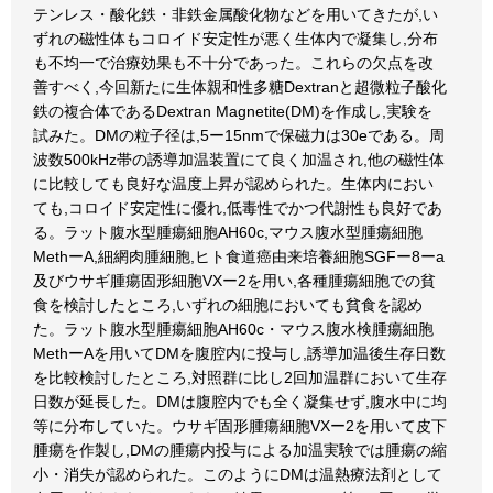
テンレス・酸化鉄・非鉄金属酸化物などを用いてきたが,い
ずれの磁性体もコロイド安定性が悪く生体内で凝集し,分布
も不均一で治療効果も不十分であった。これらの欠点を改
善すべく,今回新たに生体親和性多糖Dextranと超微粒子酸化
鉄の複合体であるDextran Magnetite(DM)を作成し,実験を
試みた。DMの粒子径は,5ー15nmで保磁力は30eである。周
波数500kHz帯の誘導加温装置にて良く加温され,他の磁性体
に比較しても良好な温度上昇が認められた。生体内におい
ても,コロイド安定性に優れ,低毒性でかつ代謝性も良好であ
る。ラット腹水型腫瘍細胞AH60c,マウス腹水型腫瘍細胞
MethーA,細網肉腫細胞,ヒト食道癌由来培養細胞SGFー8ーa
及びウサギ腫瘍固形細胞VXー2を用い,各種腫瘍細胞での貧
食を検討したところ,いずれの細胞においても貧食を認め
た。ラット腹水型腫瘍細胞AH60c・マウス腹水検腫瘍細胞
MethーAを用いてDMを腹腔内に投与し,誘導加温後生存日数
を比較検討したところ,対照群に比し2回加温群において生存
日数が延長した。DMは腹腔内でも全く凝集せず,腹水中に均
等に分布していた。ウサギ固形腫瘍細胞VXー2を用いて皮下
腫瘍を作製し,DMの腫瘍内投与による加温実験では腫瘍の縮
小・消失が認められた。このようにDMは温熱療法剤として