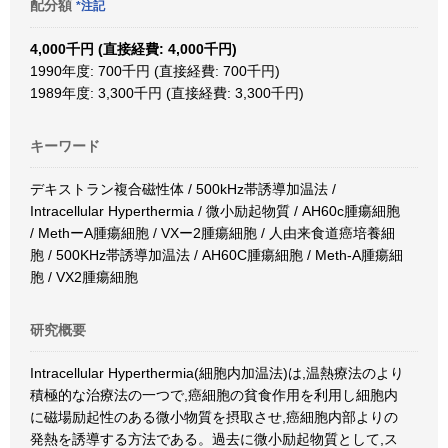
配分額
*注記
4,000千円 (直接経費: 4,000千円)
1990年度: 700千円 (直接経費: 700千円)
1989年度: 3,300千円 (直接経費: 3,300千円)
キーワード
デキストラン複合磁性体 / 500kHz帯誘導加温法 /
Intracellular Hyperthermia / 微小励起物質 / AH60c腫瘍細胞
/ MethーA腫瘍細胞 / VXー2腫瘍細胞 / 人由来食道癌培養細
胞 / 500KHz帯誘導加温法 / AH60C腫瘍細胞 / Meth-A腫瘍細
胞 / VX2腫瘍細胞
研究概要
Intracellular Hyperthermia(細胞内加温法)は,温熱療法のより
積極的な治療法の一つで,癌細胞の貧食作用を利用し細胞内
に磁場励起性のある微小物質を摂取させ,癌細胞内部よりの
発熱を誘導する方法である。過去に微小励起物質として,ス