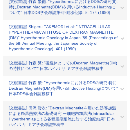
[文献書誌] 竹森 繁他: "HyperthermiaにおけるDDSの研究(II):
特にDextran Magnetite(DDM)を用いるInductive Heatingに
ついて" 日本DDS学会雑誌第6回総会記事. 5. 174 (1990)
[文献書誌] Shigeru TAKEMORI et al: "INTRACELLULAR
HYPERTHERMIA WITH USE OF DEXTRAN MAGNETITE
(DM)" Hyperthermic Oncology in Japan '89 (Proceedings of
the 6th Annual Meeting, the Japanese Society of
Hyperthermic Oncology). 401 (1990)
[文献書誌] 竹森 繁: "磁性体としてのDextran Magnetite(DM)
の特性について" 日本ハイパ-サ-ミア学会雑誌投稿中.
[文献書誌] 竹森 繁: "HyperthermiaにおけるDDSの研究:特に
Dextran Magnetite(DM)を用いるInductive Heatingについて"
日本DDS学会雑誌投稿中.
[文献書誌] 田沢 賢次: "Dextran Magnetiteを用いた誘導加温
による癌温熱療法の基礎研究 ー細胞内加温法(Intracellular
Hyperthermia)による各種腫瘍細胞に対する治療効果" 日本
ハイパ-サ-ミア学会雑誌投稿中.