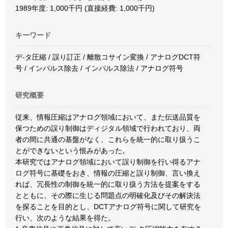
1989年度: 1,000千円 (直接経費: 1,000千円)
キーワード
デ-タ圧縮 / 誤り訂正 / 離散コサイン変換 / アナログDCT符
号 / インパルス除去 / インパルス除法 / アナログ符号
研究概要
従来、情報圧縮はアナログ領域において、また伝送品質を
保つための誤り制御はディジタル領域で行われており、両
者の間に共通の基盤がなく、これらを統一的に取り扱うこ
とができないという恨みがあった。
本研究ではアナログ領域において誤り制御を行い得るアナ
ログ符号に基礎をおき、情報の圧縮と誤り制御、言い換え
れば、冗長性の制御を統一的に取り扱う方法を提案をする
とともに、その際に生じる問題点の明確化及びその解決法
を探ることを目的とし、DCTアナログ符号に関して研究を
行い、次のような結果を得た。