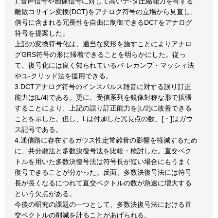
1.音声信号や画像信号に対して高いデ-タ圧縮能力を有する
離散コサイン変換(DCT)をアナログ符号の立場から見直し、
信号に含まれる冗長性を自由に制御できるDCTをアナログ
符号を提案した。
上記の変換符号化は、適当な変形を施すことによりアナロ
グGRS符号の形に帰着できることを明らかにした。従っ
て、復号化には良く知られているバ-レカンプ・マッシィ法
やユ-クリッド法を援用できる。
3.DCTアナログ符号のインスパルス雑音に対する誤り訂正
能力は[L/4]である。更に、受信系列を鏡像対称な形で拡張
することにより、上記の誤り訂正能力を[L/2]に改善できる
ことを示した。但し、Lは付加した冗長点の数、[・]はガウ
ス記号である。
4.通信路に存在するガウス性定常雑音の影響を軽減するため
に、共分散法と多数決復号法を比較・検討した。直交ベク
トルを用いた多数決復号法は符号長が短い場合にもうまく
復号できることが分かった。反面、多数決復号法には符号
長が長くなるにつれて直交ベクトルの数が急速に増大する
という欠点がある。
今後の研究の課題の一つとして、多数決復号法における直
交ベクトルの削減を計ることがあげられる。