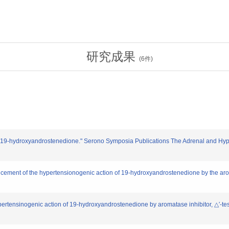
研究成果
(
6
件)
19-hydroxyandrostenedione." Serono Symposia Publications The Adrenal and Hyper
ement of the hypertensionogenic action of 19-hydroxyandrostenedione by the aroma
rtensinogenic action of 19-hydroxyandrostenedione by aromatase inhibitor, △′-te