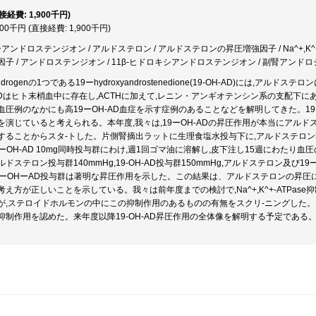
直接経費: 1,900千円)
900千円 (直接経費: 1,900千円)
アンドロステンジオン / アルドステロン / アルドステロンの昇圧増強因子 / Na^+,K^+
子 / アンドロステンジオン / 11β-ヒドロキシアンドロステンジオン / 副腎アンド
drogenの1つである19ーhydroxyandrostenedione(19-OH-AD)には,
-ADはヒト末梢血中に存在し,ACTHに加えて,レニン・アンギオテンシン系の支配下
血圧例のなかにも高19ーOH-AD血症を示す症例のあることなどを解明してきた。19
を演じていると考えられる。本年度,我々は,19ーOH-ADの昇圧作用が本当にアル
ることからスタ-トした。片側腎摘出ラットに生理食塩水投与下に,アルドステロン500μg
19ーOH-AD 10mg同時投与群にわけ,週1回ゴマ油に溶解し,皮下注し15週にわたり
アルドステロン投与群140mmHg,19-OH-AD投与群150mmHg,アルドステロン及び1
9ーOHーAD投与群は著明な昇圧作用を示した。この結果は、アルドステロンの昇圧には,
え方が正しいことを示している。我々は前年度までの検討で,Na^+,K^+-ATPase
が,ステロイドホルモンの中にこの抑制作用のあるものの有無をスクリ-ニングした。ア
抑制作用を認めた。来年度以降19-OH-AD昇圧作用の全体像を解明する予定である