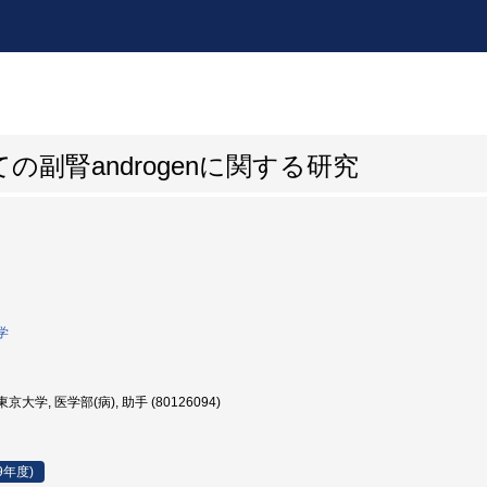
副腎androgenに関する研究
学
京大学, 医学部(病), 助手 (80126094)
9年度)