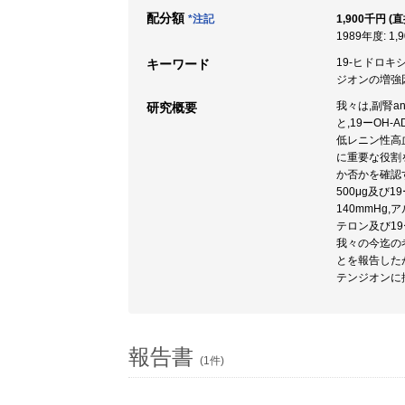
配分額
*注記
1,900千円 (
1989年度: 1,
19-ヒドロキシ
キーワード
ジオンの増強因
我々は,副腎an
研究概要
と,19ーOH
低レニン性高
に重要な役割
か否かを確認す
500μg及び
140mmHg,
テロン及び1
我々の今迄の考
とを報告した
テンジオンに
報告書
(1件)