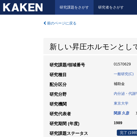
研究課題をさがす
研究者をさがす
前のページに戻る
新しい昇圧ホルモンとしての
01570629
研究課題/領域番号
一般研究(C)
研究種目
補助金
配分区分
内分泌・代謝
研究分野
東京大学
研究機関
関原 久彦
東
研究代表者
1989
研究期間 (年度)
完了 (198
研究課題ステータス