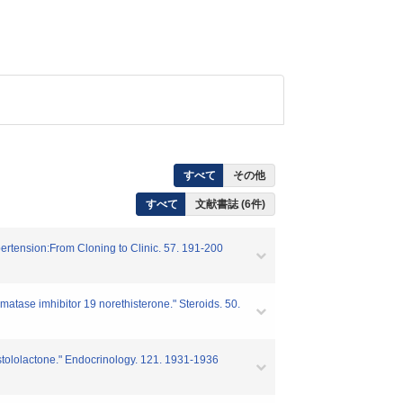
すべて
その他
すべて
文献書誌 (6件)
tension:From Cloning to Clinic. 57. 191-200
tase imhibitor 19 norethisterone." Steroids. 50.
stololactone." Endocrinology. 121. 1931-1936