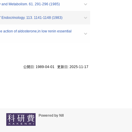
gy and Metabolism. 61. 291-296 (1985)
" Endocrinology. 113. 1141-1148 (1983)
action of aldosterone,in low renin essential
公開日: 1989-04-01 更新日: 2025-11-17
Powered by NII