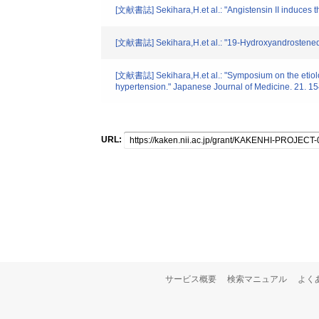
[文献書誌] Sekihara,H.et al.: "Angistensin II induces 
[文献書誌] Sekihara,H.et al.: "19-Hydroxyandrostenedio
[文献書誌] Sekihara,H.et al.: "Symposium on the etiolog
hypertension." Japanese Journal of Medicine. 21. 1
URL:
サービス概要
検索マニュアル
よく