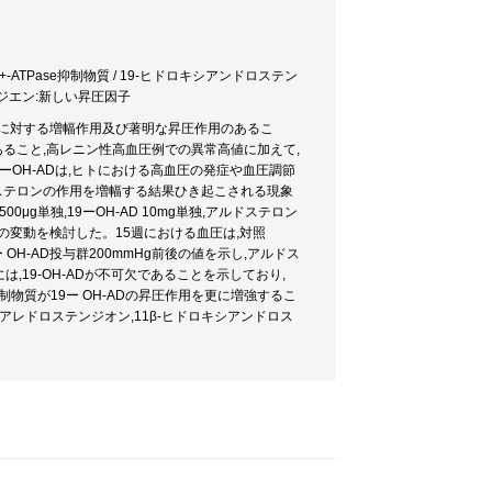
-ATPase抑制物質 / 19-ヒドロキシアンドロステン
ロジエン:新しい昇圧因子
アルドステロンに対する増幅作用及び著明な昇圧作用のあるこ
にあること,高レニン性高血圧例での異常高値に加えて,
ーOH-ADは,ヒトにおける高血圧の発症や血圧調節
ドステロンの作用を増幅する結果ひき起こされる現象
単独,19ーOH-AD 10mg単独,アルドステロン
血圧の変動を検討した。15週における血圧は,対照
9ー OH-AD投与群200mmHg前後の値を示し,アルドス
19-OH-ADが不可欠であることを示しており,
抑制物質が19ー OH-ADの昇圧作用を更に増強するこ
レドロステンジオン,11β-ヒドロキシアンドロス
。