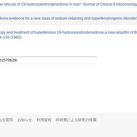
the relcuse of 19-hydroxyandrostenedione in man" Journal of Clinical Endocrinolo
ne:evidence for a new class of sodium-retaining and hypertensinogenic steroids
y and treatment of hypertension:19-hydroxyandrostenedione,a new amplifrir of the 
54-155 (1982)
ある質問
お知らせ
利用規程
科研費による研究の帰属