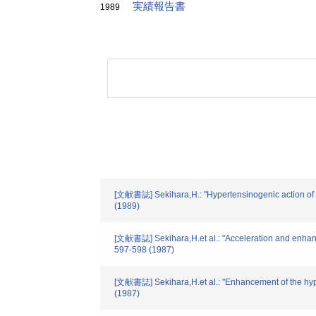
実績報告書
1989
[文献書誌] Sekihara,H.: "Hypertensinogenic action of 
(1989)
[文献書誌] Sekihara,H.et al.: "Acceleration and enhanc
597-598 (1987)
[文献書誌] Sekihara,H.et al.: "Enhancement of the hype
(1987)