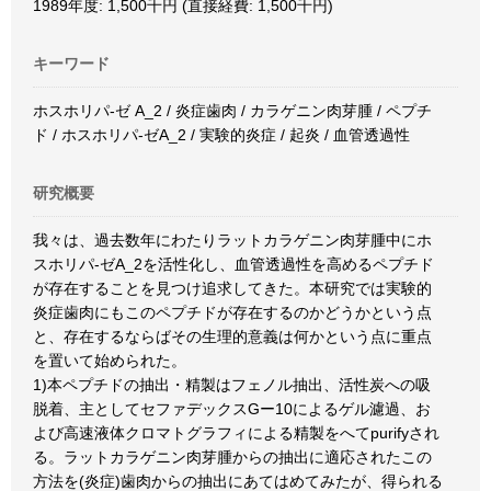
1989年度: 1,500千円 (直接経費: 1,500千円)
キーワード
ホスホリパ-ゼ A_2 / 炎症歯肉 / カラゲニン肉芽腫 / ペプチ
ド / ホスホリパ-ゼA_2 / 実験的炎症 / 起炎 / 血管透過性
研究概要
我々は、過去数年にわたりラットカラゲニン肉芽腫中にホ
スホリパ-ゼA_2を活性化し、血管透過性を高めるペプチド
が存在することを見つけ追求してきた。本研究では実験的
炎症歯肉にもこのペプチドが存在するのかどうかという点
と、存在するならばその生理的意義は何かという点に重点
を置いて始められた。
1)本ペプチドの抽出・精製はフェノル抽出、活性炭への吸
脱着、主としてセファデックスGー10によるゲル濾過、お
よび高速液体クロマトグラフィによる精製をへてpurifyされ
る。ラットカラゲニン肉芽腫からの抽出に適応されたこの
方法を(炎症)歯肉からの抽出にあてはめてみたが、得られる