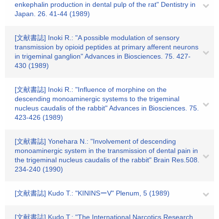
enkephalin production in dental pulp of the rat" Dentistry in
Japan. 26. 41-44 (1989)
[文献書誌] Inoki R.: "A possible modulation of sensory
transmission by opioid peptides at primary afferent neurons
in trigeminal ganglion" Advances in Biosciences. 75. 427-
430 (1989)
[文献書誌] Inoki R.: "Influence of morphine on the
descending monoaminergic systems to the trigeminal
nucleus caudalis of the rabbit" Advances in Biosciences. 75.
423-426 (1989)
[文献書誌] Yonehara N.: "Involvement of descending
monoaminergic system in the transmission of dental pain in
the trigeminal nucleus caudalis of the rabbit" Brain Res.508.
234-240 (1990)
[文献書誌] Kudo T.: "KININSーV" Plenum, 5 (1989)
[文献書誌] Kudo T.: "The International Narcotics Research