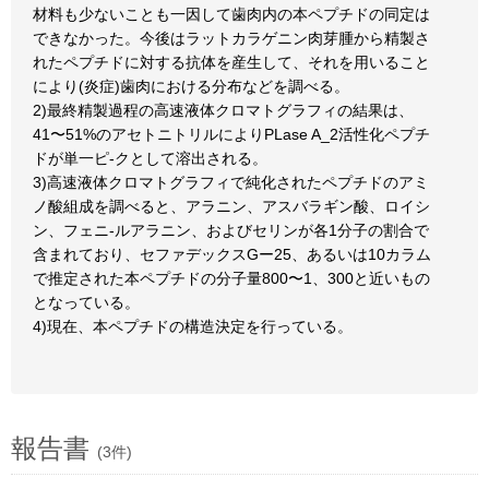
材料も少ないことも一因して歯肉内の本ペプチドの同定は
できなかった。今後はラットカラゲニン肉芽腫から精製さ
れたペプチドに対する抗体を産生して、それを用いること
により(炎症)歯肉における分布などを調べる。
2)最終精製過程の高速液体クロマトグラフィの結果は、
41〜51%のアセトニトリルによりPLase A_2活性化ペプチ
ドが単一ピ-クとして溶出される。
3)高速液体クロマトグラフィで純化されたペプチドのアミ
ノ酸組成を調べると、アラニン、アスバラギン酸、ロイシ
ン、フェニ-ルアラニン、およびセリンが各1分子の割合で
含まれており、セファデックスGー25、あるいは10カラム
で推定された本ペプチドの分子量800〜1、300と近いもの
となっている。
4)現在、本ペプチドの構造決定を行っている。
報告書
(3件)