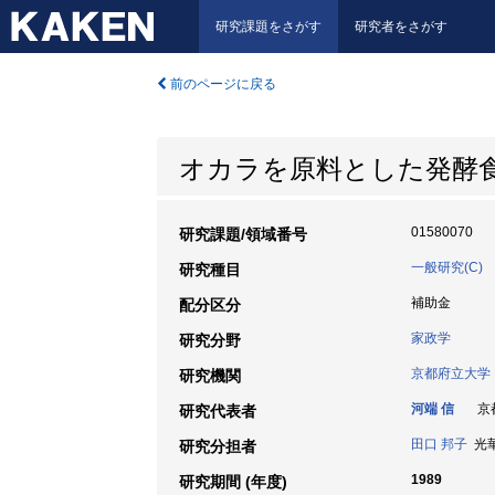
研究課題をさがす
研究者をさがす
前のページに戻る
オカラを原料とした発酵食
01580070
研究課題/領域番号
一般研究(C)
研究種目
補助金
配分区分
家政学
研究分野
京都府立大学
研究機関
河端 信
京都
研究代表者
田口 邦子
光華
研究分担者
1989
研究期間 (年度)