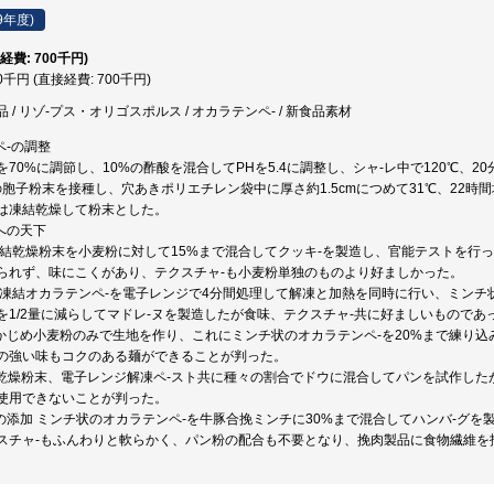
9年度)
経費: 700千円)
00千円 (直接経費: 700千円)
 / リゾ-プス・オリゴスポルス / オカラテンペ- / 新食品素材
ペ-の調整
70%に調節し、10%の酢酸を混合してPHを5.4に調整し、シャ-レ中で120℃、20
orusの胞子粉末を接種し、穴あきポリエチレン袋中に厚さ約1.5cmにつめて31℃、22
は凍結乾燥して粉末とした。
への天下
、凍結乾燥粉末を小麦粉に対して15%まで混合してクッキ-を製造し、官能テストを
られず、味にこくがあり、テクスチャ-も小麦粉単独のものより好ましかった。
ヌ、凍結オカラテンペ-を電子レンジで4分間処理して解凍と加熱を同時に行い、ミン
を1/2量に減らしてマドレ-ヌを製造したが食味、テクスチャ-共に好ましいものであ
らかじめ小麦粉のみで生地を作り、これにミンチ状のオカラテンペ-を20%まで練り
の強い味もコクのある麺ができることが判った。
結乾燥粉末、電子レンジ解凍ペ-スト共に種々の割合でドウに混合してパンを試作し
使用できないことが判った。
への添加 ミンチ状のオカラテンペ-を牛豚合挽ミンチに30%まで混合してハンバ-グ
スチャ-もふんわりと軟らかく、パン粉の配合も不要となり、挽肉製品に食物繊維を