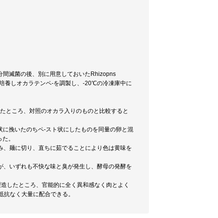
分間滅菌の後、別に用意しておいたRhizopns
時間培養しオカラテンペ-を調製し、-20℃の冷凍庫中に
行ったところ、対照のオカラ入りのものと比較すると
チ状に挽いたのちペ-スト状にしたものを同量の卵と混
った。
込み、麺に切り、直ちに茹でることにより色は黄味を
たが、いずれも不快な味と臭が発生し、酵母の発酵を
を製造したところ、官能的に全く異和感なく肉とよく
抵抗なく大量に配合できる。