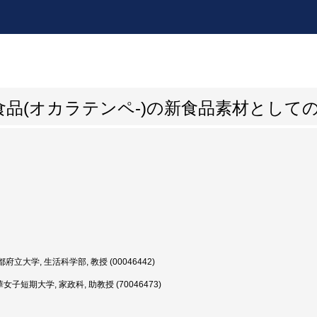
品(オカラテンペ-)の新食品素材として
府立大学, 生活科学部, 教授 (00046442)
女子短期大学, 家政科, 助教授 (70046473)