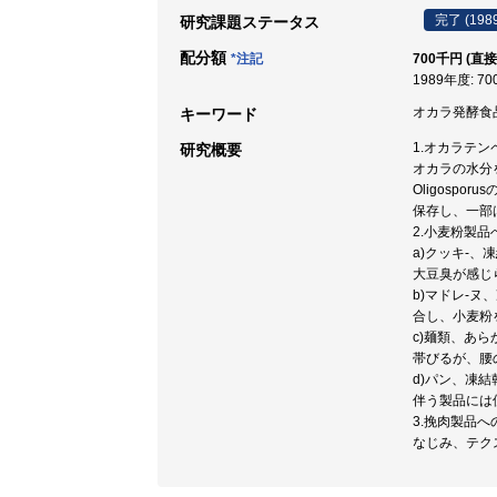
完了 (198
研究課題ステータス
配分額
*注記
700千円 (直接
1989年度: 7
オカラ発酵食品
キーワード
1.オカラテン
研究概要
オカラの水分を
Oligosp
保存し、一部
2.小麦粉製品
a)クッキ-
大豆臭が感じ
b)マドレ-
合し、小麦粉
c)麺類、あ
帯びるが、腰
d)パン、凍
伴う製品には
3.挽肉製品
なじみ、テク