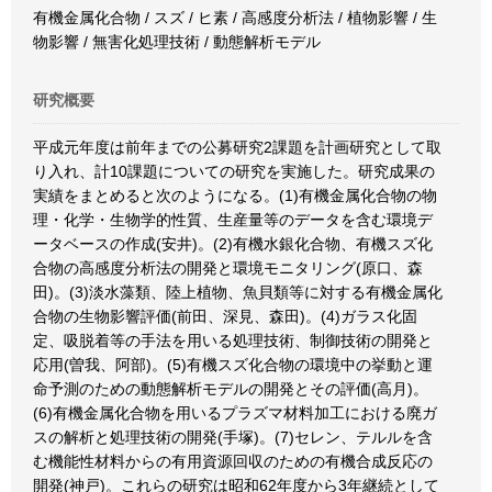
有機金属化合物 / スズ / ヒ素 / 高感度分析法 / 植物影響 / 生
物影響 / 無害化処理技術 / 動態解析モデル
研究概要
平成元年度は前年までの公募研究2課題を計画研究として取
り入れ、計10課題についての研究を実施した。研究成果の
実績をまとめると次のようになる。(1)有機金属化合物の物
理・化学・生物学的性質、生産量等のデータを含む環境デ
ータベースの作成(安井)。(2)有機水銀化合物、有機スズ化
合物の高感度分析法の開発と環境モニタリング(原口、森
田)。(3)淡水藻類、陸上植物、魚貝類等に対する有機金属化
合物の生物影響評価(前田、深見、森田)。(4)ガラス化固
定、吸脱着等の手法を用いる処理技術、制御技術の開発と
応用(曽我、阿部)。(5)有機スズ化合物の環境中の挙動と運
命予測のための動態解析モデルの開発とその評価(高月)。
(6)有機金属化合物を用いるプラズマ材料加工における廃ガ
スの解析と処理技術の開発(手塚)。(7)セレン、テルルを含
む機能性材料からの有用資源回収のための有機合成反応の
開発(神戸)。これらの研究は昭和62年度から3年継続として