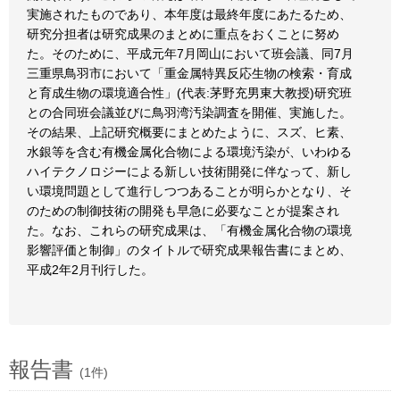
実施されたものであり、本年度は最終年度にあたるため、
研究分担者は研究成果のまとめに重点をおくことに努め
た。そのために、平成元年7月岡山において班会議、同7月
三重県鳥羽市において「重金属特異反応生物の検索・育成
と育成生物の環境適合性」(代表:茅野充男東大教授)研究班
との合同班会議並びに鳥羽湾汚染調査を開催、実施した。
その結果、上記研究概要にまとめたように、スズ、ヒ素、
水銀等を含む有機金属化合物による環境汚染が、いわゆる
ハイテクノロジーによる新しい技術開発に伴なって、新し
い環境問題として進行しつつあることが明らかとなり、そ
のための制御技術の開発も早急に必要なことが提案され
た。なお、これらの研究成果は、「有機金属化合物の環境
影響評価と制御」のタイトルで研究成果報告書にまとめ、
平成2年2月刊行した。
報告書
(1件)