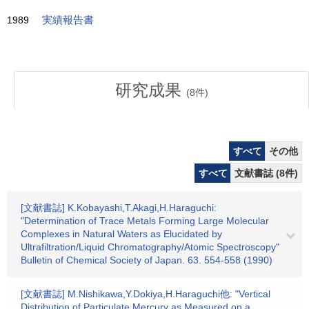
1989
実績報告書
研究成果
(
8
件)
すべて
その他
すべて
文献書誌 (8件)
[文献書誌] K.Kobayashi,T.Akagi,H.Haraguchi:
"Determination of Trace Metals Forming Large Molecular
Complexes in Natural Waters as Elucidated by
Ultrafiltration/Liquid Chromatography/Atomic Spectroscopy"
Bulletin of Chemical Society of Japan. 63. 554-558 (1990)
[文献書誌] M.Nishikawa,Y.Dokiya,H.Haraguchi他: "Vertical
Distribution of Particulate Mercury as Measured on a