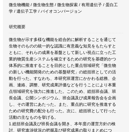
微生物機能 / 微生物生態 / 微生物探索 / 有用遺伝子 / 蛋白工
学 / 遺伝子工学 / バイオコンバージョン
研究概要
微生物が示す多様な機能を総合的に解析することを通じて
生物そのものの統一的な認識に有意義な知見をもたらすと
ともに、それらの成果を基盤として新しい視点に立った工
業的物質生産システムを確立するための研究を基礎的かつ
体系的に推進することを目的とした重点領域研究「微生物
の新しい機能開発のための基盤研究」の総括班としての活
動を行った。すなわち、本研究班運営にかかわる総務、企
画、連絡、調整、研究成果評価などを行うことにより本重
点領域研究を強力に推進した。このため、総括班会議、班
長会議、公開シンポジウム、班会議及び成果報告会を企画
し、その運営にあたった。また、重点的に研究を推進する
ための研究費の配分も行った。次に、総括班として行った
活動の主なものを挙げる。
1.総括班会議及び班長会議を開き、本年度の運営方針の検
討、研究進渉状況の把握及び研究成果の取りまとめにつ