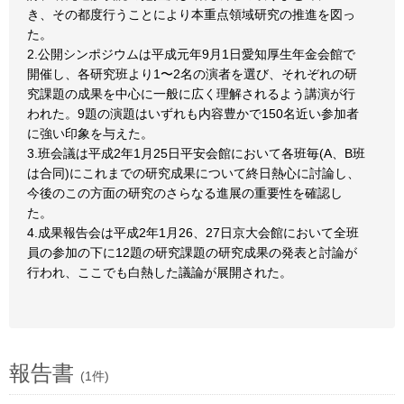
き、その都度行うことにより本重点領域研究の推進を図っ
た。
2.公開シンポジウムは平成元年9月1日愛知厚生年金会館で
開催し、各研究班より1〜2名の演者を選び、それぞれの研
究課題の成果を中心に一般に広く理解されるよう講演が行
われた。9題の演題はいずれも内容豊かで150名近い参加者
に強い印象を与えた。
3.班会議は平成2年1月25日平安会館において各班毎(A、B班
は合同)にこれまでの研究成果について終日熱心に討論し、
今後のこの方面の研究のさらなる進展の重要性を確認し
た。
4.成果報告会は平成2年1月26、27日京大会館において全班
員の参加の下に12題の研究課題の研究成果の発表と討論が
行われ、ここでも白熱した議論が展開された。
報告書
(1件)