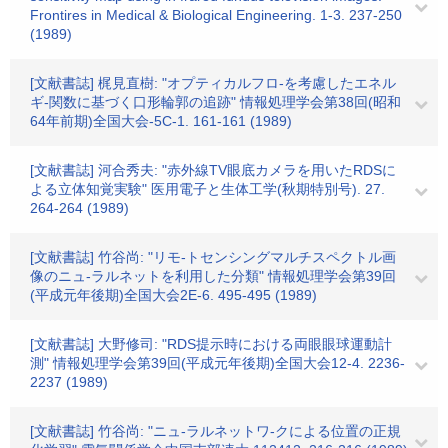
Frontires in Medical & Biological Engineering. 1-3. 237-250
(1989)
[文献書誌] 梶見直樹: "オプティカルフロ-を考慮したエネル
ギ-関数に基づく口形輪郭の追跡" 情報処理学会第38回(昭和
64年前期)全国大会-5C-1. 161-161 (1989)
[文献書誌] 河合秀夫: "赤外線TV眼底カメラを用いたRDSに
よる立体知覚実験" 医用電子と生体工学(秋期特別号). 27.
264-264 (1989)
[文献書誌] 竹谷尚: "リモ-トセンシングマルチスペクトル画
像のニュ-ラルネットを利用した分類" 情報処理学会第39回
(平成元年後期)全国大会2E-6. 495-495 (1989)
[文献書誌] 大野修司: "RDS提示時における両眼眼球運動計
測" 情報処理学会第39回(平成元年後期)全国大会12-4. 2236-
2237 (1989)
[文献書誌] 竹谷尚: "ニュ-ラルネットワ-クによる位置の正規