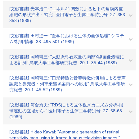
[文献書誌] 光本浩二: "エネルギ-関数によるヒトの角膜内皮
細胞の形状抽出・補完" 医用電子と生体工学特別号. 27. 353-
353 (1989)
[文献書誌] 田村進一: "医学における生体の画像処理" システ
ム/制御/情報. 33. 495-501 (1989)
[文献書誌] 岡崎耕三: "大動脈弓石灰量の胸部X線画像処理に
よる計測" 鳥取大学工学部研究報告. 20-1. 35-44 (1989)
[文献書誌] 岡崎耕三: "口形特徴と音響特徴の併用による音声
認識と券売機・列車乗継ぎ案内への応用" 鳥取大学工学部研
究報告. 20-1. 45-52 (1989)
[文献書誌] 河合秀夫: "RDSによる立体視メカニズム分析-眼
球運動の立場から-" 医用電子と生体工学特別号. 27. 68-68
(1989)
[文献書誌] Hideo Kawai: "Automatic generation of retinal
sensitivity map using in frared fundus television images."