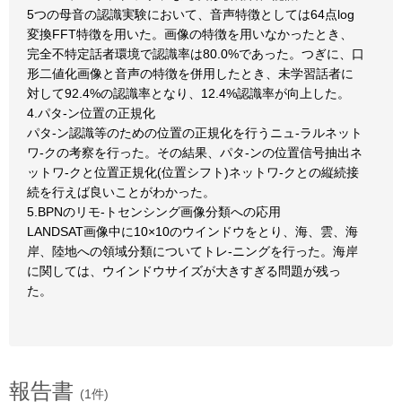
5つの母音の認識実験において、音声特徴としては64点log
変換FFT特徴を用いた。画像の特徴を用いなかったとき、
完全不特定話者環境で認識率は80.0%であった。つぎに、口
形二値化画像と音声の特徴を併用したとき、未学習話者に
対して92.4%の認識率となり、12.4%認識率が向上した。
4.パタ-ン位置の正規化
パタ-ン認識等のための位置の正規化を行うニュ-ラルネット
ワ-クの考察を行った。その結果、パタ-ンの位置信号抽出ネ
ットワ-クと位置正規化(位置シフト)ネットワ-クとの縦続接
続を行えば良いことがわかった。
5.BPNのリモ-トセンシング画像分類への応用
LANDSAT画像中に10×10のウインドウをとり、海、雲、海
岸、陸地への領域分類についてトレ-ニングを行った。海岸
に関しては、ウインドウサイズが大きすぎる問題が残っ
た。
報告書
(1件)