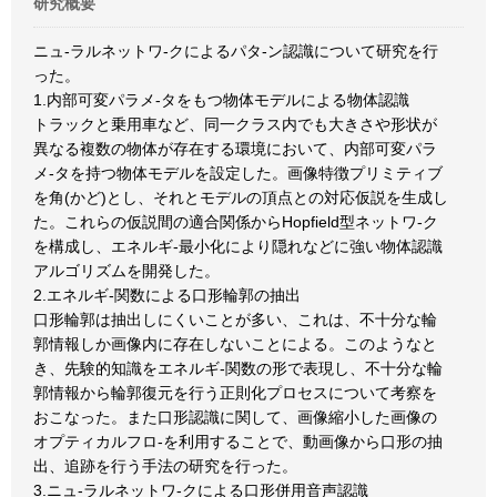
研究概要
ニュ-ラルネットワ-クによるパタ-ン認識について研究を行
った。
1.内部可変パラメ-タをもつ物体モデルによる物体認識
トラックと乗用車など、同一クラス内でも大きさや形状が
異なる複数の物体が存在する環境において、内部可変パラ
メ-タを持つ物体モデルを設定した。画像特徴プリミティブ
を角(かど)とし、それとモデルの頂点との対応仮説を生成し
た。これらの仮説間の適合関係からHopfield型ネットワ-ク
を構成し、エネルギ-最小化により隠れなどに強い物体認識
アルゴリズムを開発した。
2.エネルギ-関数による口形輪郭の抽出
口形輪郭は抽出しにくいことが多い、これは、不十分な輪
郭情報しか画像内に存在しないことによる。このようなと
き、先験的知識をエネルギ-関数の形で表現し、不十分な輪
郭情報から輪郭復元を行う正則化プロセスについて考察を
おこなった。また口形認識に関して、画像縮小した画像の
オプティカルフロ-を利用することで、動画像から口形の抽
出、追跡を行う手法の研究を行った。
3.ニュ-ラルネットワ-クによる口形併用音声認識