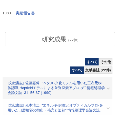
1989
実績報告書
研究成果
(
22
件)
すべて
その他
すべて
文献書誌 (22件)
[文献書誌] 佐藤嘉伸: "ペタメ-タ化モデルを用いた三次元物
体認識;Hoptieldモデルによる並列探索アプロ-チ" 情報処理学
会論文誌. 31. 56-67 (1990)
[文献書誌] 光本浩二: "エネルギ-関数とオプティカルフロ-を
用いた口唇輪郭の抽出・補完と追跡" 情報処理学会論文誌.