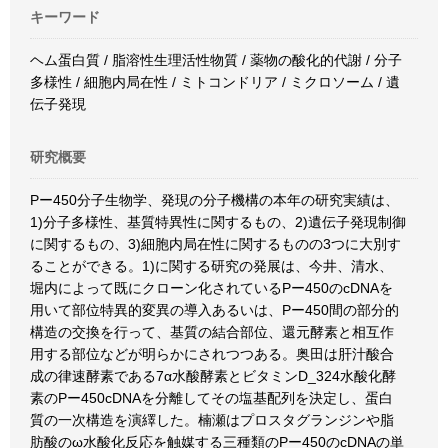
キーワード
ヘム蛋白質 / 脂溶性生理活性物質 / 薬物の酸化的代謝 / 分子
多様性 / 細胞内局在性 / ミトコンドリア / ミクロソーム / 遺
伝子発現
研究概要
Pー450分子生物学、発現の分子機構の本年の研究実績は、
1)分子多様性、基質特異性に関するもの、2)遺伝子発現制御
に関するもの、3)細胞内局在性に関するものの3つに大別す
ることができる。1)に関する研究の発展は、今井、清水、
堀内によって既にクローン化されているPー450のcDNAを
用いて部位特異的変異の導入あるいは、Pー450間の部分的
構造の交換を行って、基質の結合部位、還元酵素と相互作
用する部位などが明らかにされつつある。奥田は肝汁酸合
成の律速酵素である7α水酸酵素とビタミンD_324水酸化酵
素のPー450cDNAを分離してその塩基配列を決定し、蛋白
質の一次構造を演繹した。楠瀬はプロスタグランジンや脂
肪酸のω水酸化反応を触媒する三種類のPー450のcDNAの単