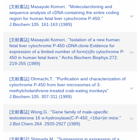
[文献書誌] Masayuki Komori.: "Molecularcloning and
sequence analysis of cDNA containing the entire coding
region for human fetal liver cytochrome P-450."
J.Biochem.105. 161-163 (1989)
[文献書誌] Masayuki Komori.: "Isolation of a new human
fetal liver cytochrome P-450 cDNA clone:Evidence for
expression of a limited number of form(s)fo cytochrome P-
450 in human fetal livers." Archs.Biochem.Biophys.272.
219-255 (1989)
[文献書誌] Ohmachi,T.: "Purification and characterization of
cytochrome P-450 from liver microsomes of 3-
methylcholanthrene-treated crab-eating monkeys"
J.Biochem.105. 307-311 (1989)
[文献書誌] Wong,G.: "Gene family of male-specific
testosterone 16 α-hydroxylase(C-P-450_<16α>)in mice."
J.Biol.Chem.264. 2920-2927 (1989)
[文献書誌] Shimada,M.: "Suppression in expression of a