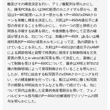
離及びその構造決定を行い、アミノ酸配列を明らかにし
た。鎌滝PCBあるいは3MC処理のカニクイザル肝から、渡
辺は3ーMC処理ハムスター肝から各々Pー450のcDNAクロ
ーンを単離し構造を決定した。川尻はPー450IAl遺伝子に多
型の存在することを明らかにし、その一つの型と肺癌との
関係を示唆する結果を得た。今後例数を増やして正否の確
認が望まれる。2)については、加藤がPー450f、jあるいは雌
雄特異的Pー450が成長ホルモンによって正、負の調節をう
けていることを示した。大村はPー45011βの遺伝子のcAMP
による調節領域と副腎で特異的に発現する制御領域を欠失
変異の導入とin vitroの転写系を用いて決定した。薬物によ
って制御を受けるPー450Cについて、藤井はXREとBTEの2
種の制御領域によって発現制御されていることを明らかに
したが、BTEに結合する転写因子のcDNAクローニングを行
い、その構造解析を行っている。船江はXREに働く転写因
子の精製をXRE結合カラムなどを用いて続けている。3)に
ついて田代は改善した定量的免疫電顕法を用いて、フェノ
バルビタール投与後のPー450の分解過程でリソゾームの関
与を明らかにした。