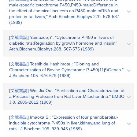
male-specific cytochrome P450,P450-male:Difference in
the effect of chemical incucers on P450-male mRNA and
protein in rat livers," Arch.Biochem.Biophys.270. 578-587
(1989)
[文献書誌] Yamazoe,Y.: "Cytochrome P-450 in livers of
diabetic rats:Regulation by growth hormone and insulin"
Arch.Biochem.Biophys.268. 567-575 (1989)
[文献書誌] Toshihide Hashimote.: "Cloning and
Characterization of Bovine Cytochrome P-450(11β)Genes."
J.Biochem.105. 676-679 (1989)
[文献書誌] Wei-Jia Ou.: "Purification and Characterization of
a Processing Protease from Rat Liver Mitochondria." EMBO
J.8. 2605-2612 (1989)
[文献書誌] Imaoka,S.: "Expression of four phenobarbital-
inducible cytochrome P-450s in liver,kidney,and lung of
rats." J.Biochem.105. 939-945 (1989)