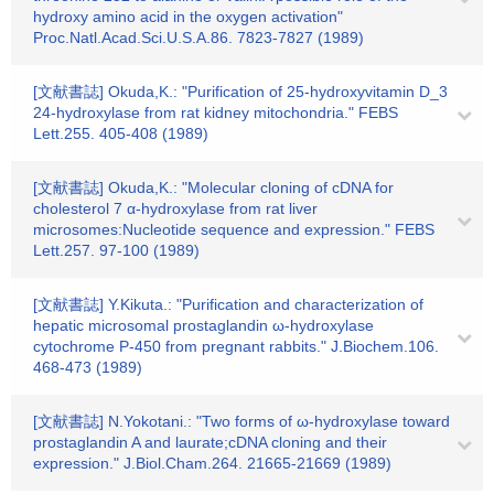
hydroxy amino acid in the oxygen activation"
Proc.Natl.Acad.Sci.U.S.A.86. 7823-7827 (1989)
[文献書誌] Okuda,K.: "Purification of 25-hydroxyvitamin D_3
24-hydroxylase from rat kidney mitochondria." FEBS
Lett.255. 405-408 (1989)
[文献書誌] Okuda,K.: "Molecular cloning of cDNA for
cholesterol 7 α-hydroxylase from rat liver
microsomes:Nucleotide sequence and expression." FEBS
Lett.257. 97-100 (1989)
[文献書誌] Y.Kikuta.: "Purification and characterization of
hepatic microsomal prostaglandin ω-hydroxylase
cytochrome P-450 from pregnant rabbits." J.Biochem.106.
468-473 (1989)
[文献書誌] N.Yokotani.: "Two forms of ω-hydroxylase toward
prostaglandin A and laurate;cDNA cloning and their
expression." J.Biol.Cham.264. 21665-21669 (1989)