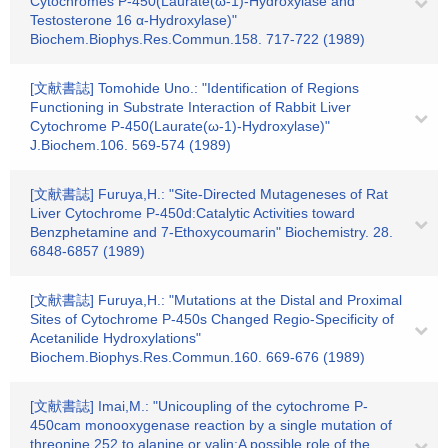
Cytochromes P-450(Laurate(ω-1)-Hydroxylase and
Testosterone 16 α-Hydroxylase)"
Biochem.Biophys.Res.Commun.158. 717-722 (1989)
[文献書誌] Tomohide Uno.: "Identification of Regions
Functioning in Substrate Interaction of Rabbit Liver
Cytochrome P-450(Laurate(ω-1)-Hydroxylase)"
J.Biochem.106. 569-574 (1989)
[文献書誌] Furuya,H.: "Site-Directed Mutageneses of Rat
Liver Cytochrome P-450d:Catalytic Activities toward
Benzphetamine and 7-Ethoxycoumarin" Biochemistry. 28.
6848-6857 (1989)
[文献書誌] Furuya,H.: "Mutations at the Distal and Proximal
Sites of Cytochrome P-450s Changed Regio-Specificity of
Acetanilide Hydroxylations"
Biochem.Biophys.Res.Commun.160. 669-676 (1989)
[文献書誌] Imai,M.: "Unicoupling of the cytochrome P-
450cam monooxygenase reaction by a single mutation of
threonine 252 to alanine or valin:A possible role of the