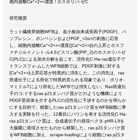
胞内遊離Ca^<2+>濃度 / ホスホリパ-ゼC
研究概要
ラット繊維芽細胞WFBは、血小板由来成長因子(PDGF)、バ
ソプレシン、ボンベシンおよびPGF_<2α>の刺激に応答
し、細胞内遊離Ca^<2++>濃度([Ca^<2+>]i)の上昇とホスフ
ァチジルイノシト-ル4,5ビスリン酸(PIP_2)のホスホリパ-ゼ
C(PLC)による加水分解を起こす。活性化C-Ha-ras遺伝子で
トランスフォ-ムしたWFB細胞では、PDGF刺激に対する
[Ca^<2+>]i上昇応答が特異的に消失した。この消失は、ras
癌遺伝子による癌化で特異的見られる現象であり、ポリオ-
マミドルTにより癌化したWFBでは消失しない。Ras癌遺伝
子のコ-ドするras p21タンパク質がどのような機構により
PDGF受容体を介するPLCの活性化に干渉するのかを明らか
にする目的で、精製したras p21タンパク質をWFB細胞に導
入する実験を行った。12番目にバリンを有する活性化C-Ha-
ras p21タンパク質は、合成遺伝子の発現ベクタ-pHR-L9を
大腸菌に発現させたものから精製した。ras p21タンパク質
をWFB細胞に加え、scrape-loadingにより細胞にras p21タ