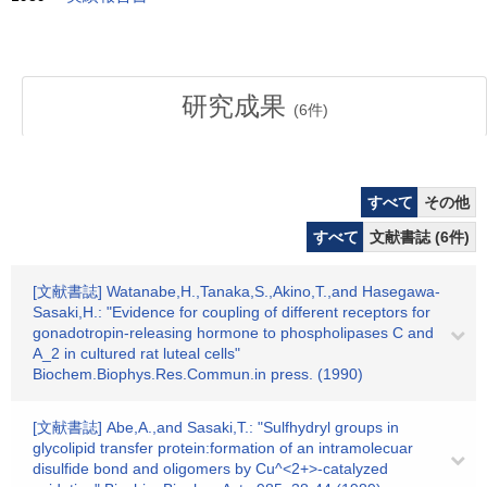
研究成果
(
6
件)
すべて
その他
すべて
文献書誌 (6件)
[文献書誌] Watanabe,H.,Tanaka,S.,Akino,T.,and Hasegawa-
Sasaki,H.: "Evidence for coupling of different receptors for
gonadotropin-releasing hormone to phospholipases C and
A_2 in cultured rat luteal cells"
Biochem.Biophys.Res.Commun.in press. (1990)
[文献書誌] Abe,A.,and Sasaki,T.: "Sulfhydryl groups in
glycolipid transfer protein:formation of an intramolecuar
disulfide bond and oligomers by Cu^<2+>-catalyzed