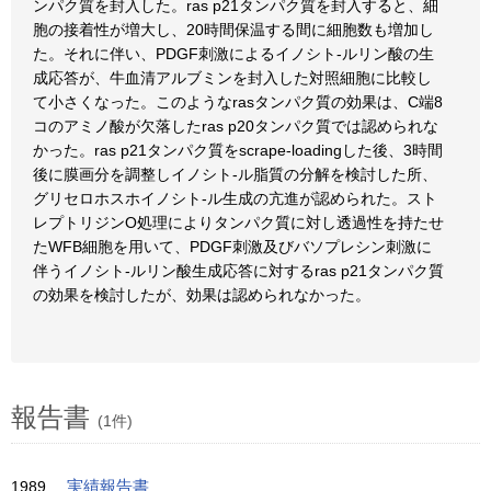
ンパク質を封入した。ras p21タンパク質を封入すると、細
胞の接着性が増大し、20時間保温する間に細胞数も増加し
た。それに伴い、PDGF刺激によるイノシト-ルリン酸の生
成応答が、牛血清アルブミンを封入した対照細胞に比較し
て小さくなった。このようなrasタンパク質の効果は、C端8
コのアミノ酸が欠落したras p20タンパク質では認められな
かった。ras p21タンパク質をscrape-loadingした後、3時間
後に膜画分を調整しイノシト-ル脂質の分解を検討した所、
グリセロホスホイノシト-ル生成の亢進が認められた。スト
レプトリジンO処理によりタンパク質に対し透過性を持たせ
たWFB細胞を用いて、PDGF刺激及びバソプレシン刺激に
伴うイノシト-ルリン酸生成応答に対するras p21タンパク質
の効果を検討したが、効果は認められなかった。
報告書
(1件)
1989
実績報告書