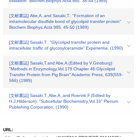
oxidation" Biochim.Biophys.Acta.985. 38-44 (1989)
[文献書誌] Abe,A.,and Sasaki,T.: "Formation of an
intramolecular disulfide bond of glycolipid transfer protein"
Biochem.Biophys.Acta.985. 45-50 (1989)
[文献書誌] Sasaki,T.: "Glycolipid transfer protein and
intracellular traffic of glucosylceramide" Experientia. (1990)
[文献書誌] Sasaki,T.and Abe,A.(Edited by V.Ginsburg):
"Methods in Enzymology,Vol.179 Chapter 46:Glycolipid
Transfer Protein from Pig Brain" Academic Press, 639(559-
566) (1989)
[文献書誌] Sasaki,T.,Abe,A.,and Roerink,F.(Edited by
H.J.Hilderson): "Subcellular Biochemistry,Vol.16" Plenum
Publishing Corporation, (1990)
URL: