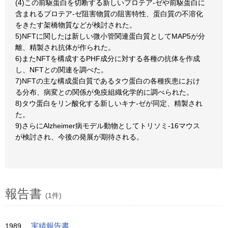
(4)この前駆蛋白を切断する新しいプロテア-ゼや前駆蛋白に
含まれるプロテア-ゼ阻害物質の阻害特性、蛋白質の不溶化
をきたす架橋物質などが検討された。
5)NFTに関したは新しい微小管関連蛋白質としてMAP5が分
離、精製され抗体が作られた。
6)またNFTを構成するPHF成分に対する各種の抗体を作成
し、NFTとの関連を調べた。
7)NFTの主な構成蛋白質であるタウ蛋白の各種疾患におけ
る分布、病変との関係が免疫組織化学的に調べられた。
8)タウ蛋白をリン酸化する新しいキナ-ゼが同定、精製され
た。
9)さらにAlzheimer病モデル動物としてトリソミ-16マウス
が検討され、今後の発展が期待される。
報告書
(1件)
1989
実績報告書