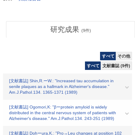
研究成果
(
9
件)
すべて
その他
すべて
文献書誌 (9件)
[文献書誌] Shin,R.ーW.: "Increased tau accumulation in
senile plaques as a hallmark in Alzheimer′s disease."
Am.J.Pathol.134. 1365-1371 (1989)
[文献書誌] Ogomori,K: "βーprotein amyloid is widely
distributed in the central nervous system of patients with
Alzheimer′s disease." Am.J.Pathol.134. 243-251 (1989)
[文献書誌] Dohーura,K.: "Pro→Leu changes at position 102