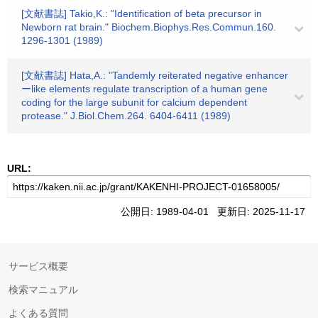
[文献書誌] Takio,K.: "Identification of beta precursor in
Newborn rat brain." Biochem.Biophys.Res.Commun.160.
1296-1301 (1989)
[文献書誌] Hata,A.: "Tandemly reiterated negative enhancer
ーlike elements regulate transcription of a human gene
coding for the large subunit for calcium dependent
protease." J.Biol.Chem.264. 6404-6411 (1989)
URL:
公開日: 1989-04-01 更新日: 2025-11-17
サービス概要
検索マニュアル
よくある質問