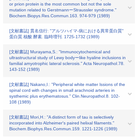
or prion protein is the most common bot not the sole
mutation related to GerstmannーStraussler syndrome."
Biochem.Biopys.Res.Commun.163. 974-979 (1989)
[文献書誌] 貫名信行: "アルツハイマ-病における異常蛋白質"
蛋白質.核酸.酵素. 臨時増刊. 1725-1732 (1989)
[文献書誌] Murayama,S.: "Immunocytochemical and
ultrastructural study of Lewy bodyーlike hyaline inclusions in
familial amyotrophic lateral sclerosis." Acta Neuropathol.78.
143-152 (1989)
[文献書誌] Nakano,I.: "Peripheral white matter lssions of the
spinal cord with changes in small arachnoid arteries in
systhemic plus erythematosus." Clin.Neuropathol.8. 102-
108 (1989)
[文献書誌] Mori,H.: "A distinct form of tau is selectively
incorporated into Alzheimer′s paired helixal filaments."
Biochem.Biophys.Res.Commun.159. 1221-1226 (1989)