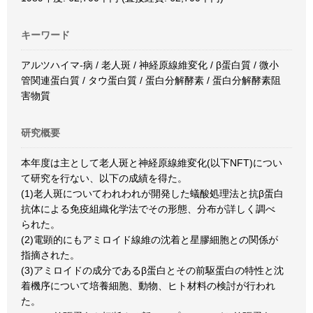
キーワード
アルツハイマ-病 / 老人斑 / 神経原線維変化 / β蛋白質 / 微小
管関連蛋白質 / タウ蛋白質 / 蛋白分解酵素 / 蛋白分解酵素阻
害物質
研究概要
本年度は主として老人斑と神経原線維変化(以下NFT)につい
て研究を行ない、以下の成績を得た。
(1)老人斑についてわれわれが開発した蟻酸処理法と抗β蛋白
抗体による免疫組織化学法でその形態、分布が詳しく調べ
られた。
(2)電顕的にもアミロイド線維の沈着と星膠細胞との関係が
指摘された。
(3)アミロイドの成分であるβ蛋白とその前駆蛋白の特性と沈
着機序について培養細胞、動物、ヒト材料の検討が行われ
た。