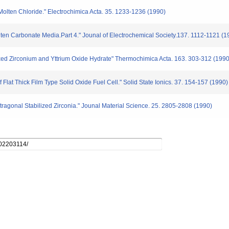
lten Chloride." Electrochimica Acta. 35. 1233-1236 (1990)
n Carbonate Media.Part 4." Jounal of Electrochemical Society.137. 1112-1121 (1
 Zirconium and Yttrium Oxide Hydrate" Thermochimica Acta. 163. 303-312 (1990
lat Thick Film Type Solid Oxide Fuel Cell." Solid State Ionics. 37. 154-157 (1990)
ragonal Stabilized Zirconia." Jounal Material Science. 25. 2805-2808 (1990)