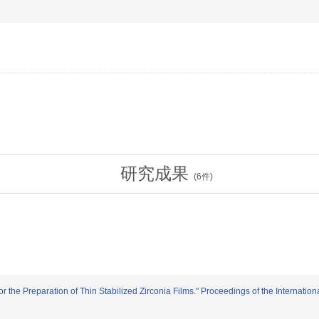
研究成果
(
6
件)
 the Preparation of Thin Stabilized Zirconia Films." Proceedings of the Internatio