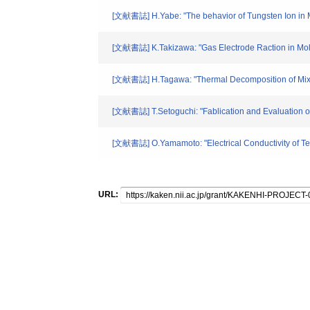
[文献書誌] H.Yabe: "The behavior of Tungsten Ion in Mo
[文献書誌] K.Takizawa: "Gas Electrode Raction in Molte
[文献書誌] H.Tagawa: "Thermal Decomposition of Mixed
[文献書誌] T.Setoguchi: "Fablication and Evaluation of F
[文献書誌] O.Yamamoto: "Electrical Conductivity of Tet
URL: