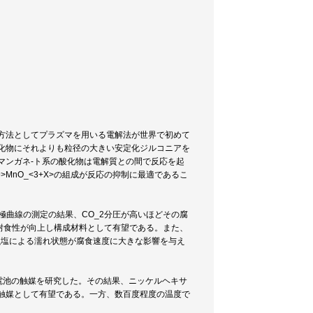
方法としてプラズマを用いる電解法が世界で初めて
化物にそれよりも粒径の大きい安定化ジルコニアを
マンガネ-ト系の酸化物は電解質との間で反応を起
>MnO_<3+X>の組成が反応の抑制に最適であるこ
分極曲線の測定の結果、CO_2分圧が高いほどその腐
耐食性が向上し構成材料として有望である。また、
溶融塩による濡れ状態が腐食速度に大きな影響を与え
電池の触媒を研究した。その結果、ニッケルヘキサ
触媒として有望である。一方、数百度程度の温度で