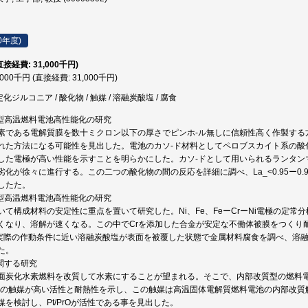
0年度)
直接経費: 31,000千円)
,000千円 (直接経費: 31,000千円)
定化ジルコニア / 酸化物 / 触媒 / 溶融炭酸塩 / 腐食
質型高温燃料電池高性能化の研究
素である電解質膜を数十ミクロン以下の厚さでピンホ-ル無しに信頼性高く作製する
れた方法になる可能性を見出した。電池のカソ-ド材料としてペロブスカイト系の酸
した電極が高い性能を示すことを明らかにした。カソ-ドとして用いられるランタン
化が徐々に進行する。この二つの酸化物の間の反応を詳細に調べ、La_<0.95ー0.9
したた。
塩型高温燃料電池高性能化の研究
いて構成材料の安定性に重点を置いて研究した。Ni、Fe、FeーCrーNi電極の定常
くなり、溶解が速くなる。この中でCrを添加した合金が安定な不働体被膜をつくり
al部の実際の作動条件に近い溶融炭酸塩が表面を被覆した状態で金属材料腐食を調べ、
た。
関する研究
面炭化水素燃料を改質して水素にすることが望まれる。そこで、内部改質型の燃料
系の触媒が高い活性と耐熱性を示し、この触媒は高温固体電解質燃料電池の内部改質
を検討し、Pt/PrOが活性である事を見出した。