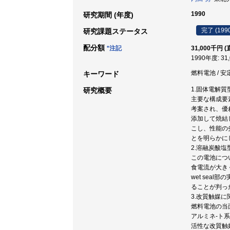
1990
研究期間 (年度)
完了 (199
研究課題ステータス
配分額
*注記
31,000千円 (
1990年度: 31
燃料電池 / 安
キーワード
1.固体電解
研究概要
主要な構成要
考案され、優
添加して焼結
こし、性能の劣
とを明らかに
2.溶融炭酸
この電池につ
食電流が大き
wet se
ることが判っ
3.改質触媒に
燃料電池の当
アルミネ-ト
活性な改質触媒