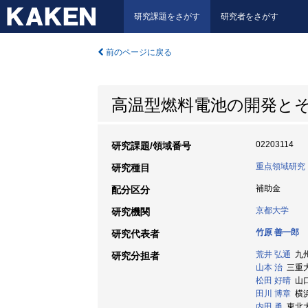
研究課題をさがす
研究者をさがす
前のページに戻る
高温型燃料電池の開発と
02203114
研究課題/領域番号
重点領域研究
研究種目
補助金
配分区分
京都大学
研究機関
竹原 善一郎
研究代表者
荒井 弘通
九州大
研究分担者
山本 治
三重大学
松田 好晴
山口大
田川 博章
横浜
内田 勇
東北大学