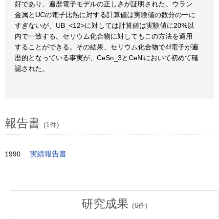
好であり、遍歴電子モデルの正しさが証明された。ウラン
金属とUCの電子比熱に対する計算値は実験値の数分の一に
すぎないが、UB_<12>に対しては計算値は実験値に20%以
内で一致する。セリウム化合物に対してもこの方法を適用
することができる。その結果、セリウム化合物で4f電子が遍
歴的となっている事実が、CeSn_3とCeNiにおいて初めて確
認された。
報告書
(1件)
1990
実績報告書
研究成果
(
6
件)