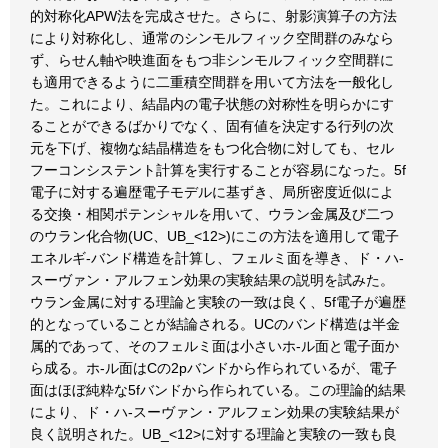
的対称化APW法を完成させた。さらに、射影演算子の方法
により対称化し、通常のシンモルフィック空間群のみなら
ず、らせん軸や映進面をもつ非シンモルフィック空間群に
も適用できるように二重積空間群を用いて方法を一般化し
た。これにより、結晶内の電子状態の対称性を明らかにす
ることができるばかりでなく、固有値を決定する行列の次
元を下げ、複物な結晶構造をもつ化合物に対しても、セル
フーコンシステント計算を実行することが容易になった。5f
電子に対する遍歴電子モデルに基ずき、局所密度近似によ
る交換・相関ポテンシャルを用いて、ウラン金属及び二つ
のウラン化合物(UC、UB_<12>)にこの方法を適用して電子
エネルギ-バンド構造を計算し、フェルミ面を導き、ド・ハ-
スーヴァン・アルフェン効果の実験結果の説明を試みた。
ウラン金属に対する理論と実験の一致は良く、5f電子が遍歴
的となっていることが結論される。UCのバンド構造は半金
属的であって、そのフェルミ面は小さいホ-ル面と電子面か
ら成る。ホ-ル面はCの2pバンドから作られているが、電子
面はほぼ純粋な5fバンドから作られている。この理論的結果
により、ド・ハ-スーヴァン・アルフェン効果の実験結果が
良く説明された。UB_<12>に対する理論と実験の一致も良