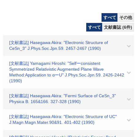
すべて
その他
すべて
文献書誌 (6件)
[文献書誌] Hasegawa Akira: "Electronic Structure of
CeSn_3" J.Phys.Soc.Jpn.59. 2457-2467 (1990)
[文献書誌] Yamagami Hiroshi: "Selfーconsistent
Symmetrized Relativistic Augmented Plane Wave
Method:Application to αーU" J.Phys.Soc.Jpn.59. 2426-2442
(1990)
[文献書誌] Hasegawa Akira: "Fermi Surface of CeSn_3"
Physica B. 165&166. 327-328 (1990)
[文献書誌] Hasegawa Akira: "Electronic Structure of UC"
J.Magn.Magn.Mater.90&91. 401-402 (1990)