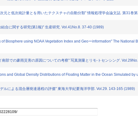
ル次元と低次統計量とを用いたテクスチャの自動分類" 情報処理学会論文誌. 第31巻第7号. 10
する研究(第1報)" 生産研究. Vol.41No.8. 37-40 (1989)
 Biosphere using NOAA Vegetation Index and Geoーinformation" The National Biol
タイ南部での豪雨災害の原因についての考察" 写真測量とリモ-トセンシング. Vol.29No.4. 16
nd Global Density Distributions of Floating Matter in the Ocean Simulated by us
による混合層発達過程の評価" 東海大学紀要海洋学部. Vol.29. 143-165 (1989)