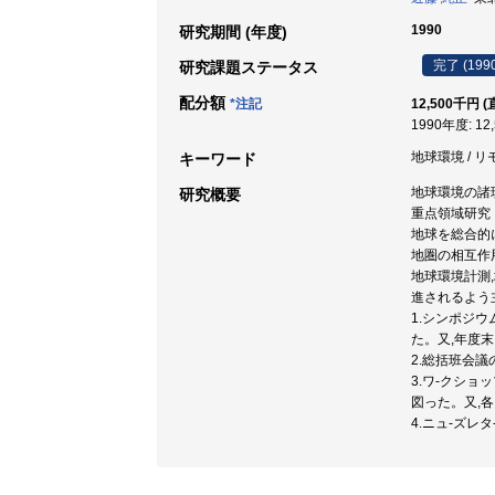
1990
研究期間 (年度)
完了 (199
研究課題ステータス
配分額
*注記
12,500千円 (
1990年度: 12
地球環境 / リ
キーワード
地球環境の諸
研究概要
重点領域研究
地球を総合的
地圏の相互作
地球環境計測
進されるよう
1.シンポジ
た。又,年度
2.総括班会
3.ワ-クショ
図った。又,
4.ニュ-ズレ