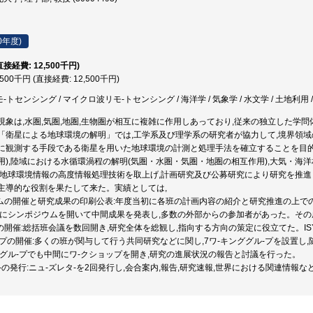
0年度)
直接経費: 12,500千円)
,500千円 (直接経費: 12,500千円)
モ-トセンシング / マイクロ波リモ-トセンシング / 海洋学 / 気象学 / 水文学 / 土地利用 
現象は,水圏,気圏,地圏,生物圏が相互に複雑に作用しあっており,従来の独立した学
「衛星による地球環境の解明」では,工学系及び理学系の研究者が協力して,境界領域
に観測する手段である衛星を用いた地球環境の計測と処理手法を確立することを目的と
用),陸域における水循環渦程の解明(気圏・水圏・気圏・地圏の相互作用),大気・海
,地球環境情報の高度情報処理技術を取上げ,計画研究及び公募研究により研究を推進
主導的な役割を果たして来た。実績としては,
ウムの開催と研究成果の印刷公表:年度当初に各班の計画内容の紹介と研究推進の上
末にシンポジウムを開いて中間成果を発表し,多数の外部からの参加者があった。そ
議の開催:総括班会議を数回開き,研究全体を総観し,指向する方向の策定に役立てた。I
ップの開催:多くの班が関与して行う共同研究などに関し,7ワ-キンググル-プを設置し
各グル-プでも中間にワ-クショップを開き,研究の進展状況の報告と討議を行った。
タ-の発行:ニュ-ズレタ-を2回発行し,会合案内,報告,研究速報,世界における関連情報