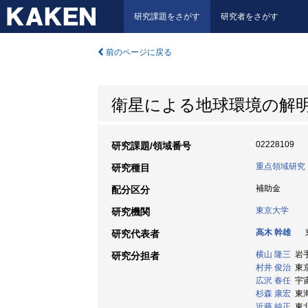
研究課題をさがす
研究者をさがす
前のページに戻る
衛星による地球環境の解
02228109
研究課題/領域番号
重点領域研究
研究種目
補助金
配分区分
東京大学
研究機関
高木 幹雄
東
研究代表者
横山 隆三
岩手大
研究分担者
村井 俊治
東京
広沢 春任
宇宙
杉森 康宏
東海大
近藤 純正
東北大