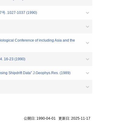
27-1037 (1990)
ogical Conference of including Asia and the
-23 (1990)
ing Shipdrift Data" J.Geophys.Res. (1989)
公開日: 1990-04-01 更新日: 2025-11-17