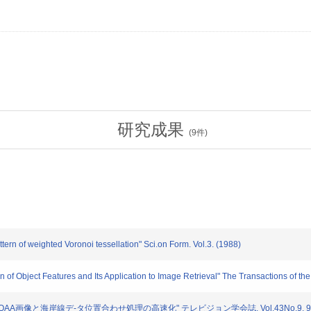
研究成果
(
9
件)
of weighted Voronoi tessellation" Sci.on Form. Vol.3. (1988)
Object Features and Its Application to Image Retrieval" The Transactions of the
AA画像と海岸線デ-タ位置合わせ処理の高速化" テレビジョン学会誌. Vol.43No.9. 957-