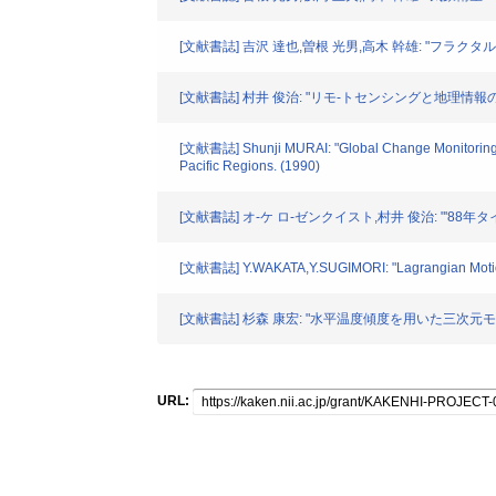
[文献書誌] 吉沢 達也,曽根 光男,高木 幹雄: "フラクタ
[文献書誌] 村井 俊治: "リモ-トセンシングと地理情報の結合に関
[文献書誌] Shunji MURAI: "Global Change Monitoring of
Pacific Regions. (1990)
[文献書誌] オ-ケ ロ-ゼンクイスト,村井 俊治: "'88年
[文献書誌] Y.WAKATA,Y.SUGIMORI: "Lagrangian Motions a
[文献書誌] 杉森 康宏: "水平温度傾度を用いた三次元モデル
URL: