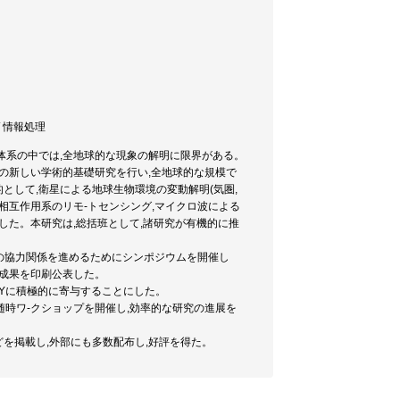
/ 情報処理
問体系の中では,全地球的な現象の解明に限界がある。
の新しい学術的基礎研究を行い,全地球的な規模で
して,衛星による地球生物環境の変動解明(気圏,
洋相互作用系のリモ-トセンシング,マイクロ波による
した。本研究は,総括班として,諸研究が有機的に推
での協力関係を進めるためにシンポジウムを開催し
の成果を印刷公表した。
SYに積極的に寄与することにした。
,随時ワ-クショップを開催し,効率的な研究の進展を
などを掲載し,外部にも多数配布し,好評を得た。