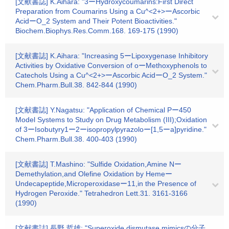
[文献書誌] K.Aihara: "3ーHydroxycoumarins:First Direct
Preparation from Coumarins Using a Cu^<2+>ーAscorbic
AcidーO_2 System and Their Potent Bioactivities."
Biochem.Biophys.Res.Comm.168. 169-175 (1990)
[文献書誌] K.Aihara: "Increasing 5ーLipoxygenase Inhibitory
Activities by Oxidative Conversion of oーMethoxyphenols to
Catechols Using a Cu^<2+>ーAscorbic AcidーO_2 System."
Chem.Pharm.Bull.38. 842-844 (1990)
[文献書誌] Y.Nagatsu: "Application of Chemical Pー450
Model Systems to Study on Drug Metabolism (III);Oxidation
of 3ーIsobutyry1ー2ーisopropylpyrazoloー[1,5ーa]pyridine."
Chem.Pharm.Bull.38. 400-403 (1990)
[文献書誌] T.Mashino: "Sulfide Oxidation,Amine Nー
Demethylation,and Olefine Oxidation by Hemeー
Undecapeptide,Microperoxidaseー11,in the Presence of
Hydrogen Peroxide." Tetrahedron Lett.31. 3161-3166
(1990)
[文献書誌] 長野 哲雄: "Superoxide dismutase mimicsの分子