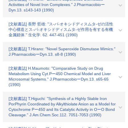
Activities of Novel Iron Complexes." J.Pharmacobioー
Dyn.13. s143-143 (1990)
[文献書誌] 長野 哲雄: "ス-パ-オキシドディスムタ-ゼの活性
中心構造とス-パ-オキシドディスムタ-ゼ作用を有する有機
金属錯体." 生化学. 62. 447-451 (1990)
[文献書誌] T.Hirano: "Novel Superoxide Dismutase Mimics."
J.PharmacobioーDyn.13. s8-8 (1990)
[文献書誌] H.Maumoto: "Comparative Study on Drug
Metabolism Using Cyt.Pー450 Chemical Model and Liver
Microsomal Systems." J.PharmacobioーDyn.13. s65-65
(1990)
[文献書誌] T.Higuchi: "Synthesis of a Highly Stable Iron
PorPhyrin Coordinated by Alkylthiolate Anion as a Model for
Cytochrome Pー450 and Its Catalytic Activity in OーO Bond
Cleavage." J.Am.Chem.Soc.112. 7051-7053 (1990)