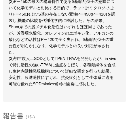
(2)Pー450の最大の構造特性であるS基軸配位子の意味につ
いて化学モデルと対比する目的で、ラット肝ミクロソ-ムよ
りPー450およびS基の存在しない変性Pー450(Pー420)を調
製し,機能の比較を代謝化学的に検討した。その結果、
Shunt系での脱メチル化活性はいずれもほぼ同じであった
が、芳香環水酸化、オレフィンのエポキシ化、アルカンの
酸化などの活性はPー420で全く失われ、S基軸配位子の重
要性が明らかになり、化学モデルとの良い対応が示され
た。
(3)初年度人工SODとしてTPEN,TPAAを開発したが、in vivo
で特に活性の強いTPAAに焦点をしぼり、各種類縁体を合成
し生体内活性発現機構について詳細な研究を行った結果、
安定性、膜透過性にすぐれ、抗炎症剤として生体系に適用
可能な優れたSODmimics候補の開発に成功した。
報告書
(1件)