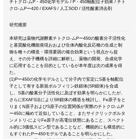
チトクロ-ムP・450化学モデル / P・450軸配位子効果 / チト
クロ-ムPー420 / EXAFS / 人工SOD / 活性酸素消去剤
研究概要
本研究は薬物代謝酵素チトクロ-ムPー450の酸素分子活性化
と基質酸化機能発現おおよび生体内酸化反応種の生成と制
御を種々の構造・環境要因の複合効果という視点から捉
え、その分子機構を詳細に解析し、薬物の開発、合成化学
に応用することを目的としているが本年度は次の成果を得
た。
(1)Pー450の化学モデルとして分子内で安定にS基を軸配位
子として有する新規ポルフィリン鉄錯体(SR錯体)を合成
し、S基の酸素分子活性化に及ぼす効果を明らかにしたが、
さらにEXAFS法によりSR錯体の構造を検討し、Fe原子をと
りまくN原子およびS原子の位置関係が実際のチトクロ-ムP
ー450に極めて近似していること、またサイクリックボルタ
ンメトリ-によりFe原子が高電位状態にあること、スペクト
ル的に3価低スピン型であることなど、機能的にも構造的に
もすぐれたPー450モデルであることを明らかにした。