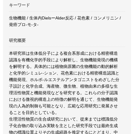
キーワード
生物機能 / 生体内DielsーAlder反応 / 花色素 / コンメリニン /
発癌プロ-モ-タ-
研究概要
本研究班は生体低分子による複合系形成における精密構造
認識を有機化学的手段により解析し、生物機能発現の機構
を解明する。具体的には植物病原菌の生物機能の動的解析
と化学的シミュレ-ション、花色素における精密構造認識と
機能発現、ホルボ-ルエステルアンタゴニストをめざした分
子設計と化学合成、海産物、微生物、植物由来の多様な生
理活性物質と機能発現などを研究する。これらの分子認識
における微視的構造上の特徴の解明を通じて、生物機能発
現の人為的制御も可能となり、広範な応用研究に発展させ
ることを目的としている。
生理活性物質の生合成研究において、從来までは標識低分
子化合物の取り込み実験を主とした研究手段では最終生成
物の標識位置よりその生成経路を推定するにとどまり、中