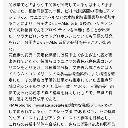
間段階でどのような中間体が関与しているかは不明のまま
であった。植物病原菌の一種、ビ-ト蛇眼病菌の培地にアン
シミド-ル、ウニコナゾ-ルなどの水酸化酸素阻害剤を添加す
ることにより、分子内DielsーAlder反応直後の、ベ-テノン
類の前駆物質であるプロベ-テノンを単離することが出来
た。ソラナピロンやケトグロボシンについても同様の研究
を行い、分子内DielsーAlder反応の傍証を得ることが出来
た。
花色素の変異・安定化機構には從来までさまざまな説が提
出されていたが、後藤らはツユクサの青色花弁色素コンメ
リニンをとりあげ、各種機器分析、交差再合成さらにはカ
ドミウム・コンメリニンのX線結晶構造解析により構造を確
定した。その構造は予備的結果から推定していた当重点領
域研究シンボルマ-クとも見事一致しており、人類の長年の
夢であった花色素の真の構造を解明したもので、当班の特
筆に値する研究成果である。
PMA(phorbol myristate acetate)は強力な発癌プロモ-タ-と
して知られているが、このレセプタ-である Cキナ-ゼに特異
的なアゴニストおよびアンタゴニストの創製を目標とし、
これらの共通中間体を合成した。さらにB環の合成も収率良