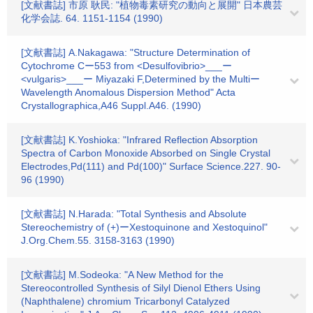
[文献書誌] 市原 耿民: "植物毒素研究の動向と展開" 日本農芸
化学会誌. 64. 1151-1154 (1990)
[文献書誌] A.Nakagawa: "Structure Determination of
Cytochrome Cー553 from <Desulfovibrio>___ー
<vulgaris>___ー Miyazaki F,Determined by the Multiー
Wavelength Anomalous Dispersion Method" Acta
Crystallographica,A46 Suppl.A46. (1990)
[文献書誌] K.Yoshioka: "Infrared Reflection Absorption
Spectra of Carbon Monoxide Absorbed on Single Crystal
Electrodes,Pd(111) and Pd(100)" Surface Science.227. 90-
96 (1990)
[文献書誌] N.Harada: "Total Synthesis and Absolute
Stereochemistry of (+)ーXestoquinone and Xestoquinol"
J.Org.Chem.55. 3158-3163 (1990)
[文献書誌] M.Sodeoka: "A New Method for the
Stereocontrolled Synthesis of Silyl Dienol Ethers Using
(Naphthalene) chromium Tricarbonyl Catalyzed