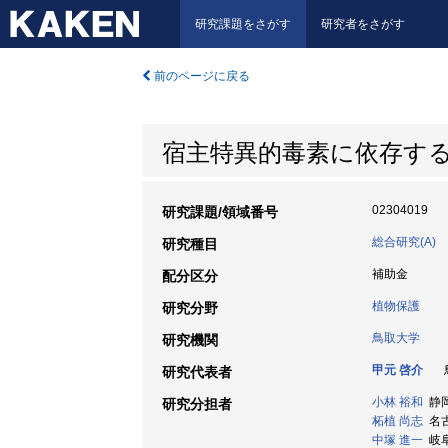
研究課題をさがす
研究者をさがす
前のページに戻る
宿主特異的毒素に依存す
02304019
研究課題/領域番号
総合研究(A)
研究種目
補助金
配分区分
植物保護
研究分野
鳥取大学
研究機関
甲元 啓介
鳥
研究代表者
小林 裕和
静岡
研究分担者
柘植 尚志
名古
中塚 進一
岐阜大