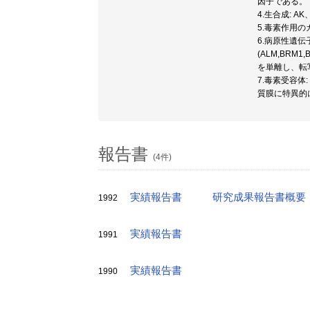
因子である。
4.生合成:
5.毒素作用
6.病原性遺
(ALM,BR
を単離し、転
7.毒素受容
質膜に特異的
報告書
(4件)
実績報告書
研究成果報告書概要
1992
実績報告書
1991
実績報告書
1990