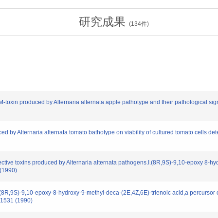
研究成果
(
134
件)
-toxin produced by Alternaria alternata apple pathotype and their pathological si
d by Alternaria alternata tomato bathotype on viability of cultured tomato cells de
ective toxins produced by Alternaria alternata pathogens.I.(8R,9S)-9,10-epoxy 8-hy
 (1990)
(8R,9S)-9,10-epoxy-8-hydroxy-9-methyl-deca-(2E,4Z,6E)-trienoic acid,a percursor o
-1531 (1990)