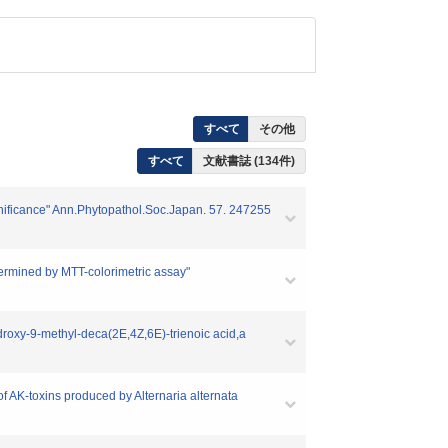
すべて
その他
すべて
文献書誌 (134件)
gnificance" Ann.Phytopathol.Soc.Japan. 57. 247255
termined by MTT-colorimetric assay"
droxy-9-methyl-deca(2E,4Z,6E)-trienoic acid,a
f AK-toxins produced by Alternaria alternata