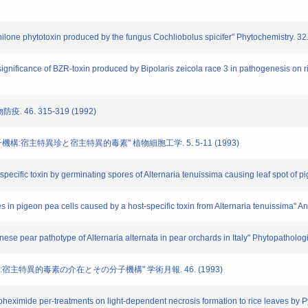
lone phytotoxin produced by the fungus Cochliobolus spicifer" Phytochemistry. 32
 significance of BZR-toxin produced by Bipolaris zeicola race 3 in pathogenesis on 
 46. 315-319 (1992)
構:宿主特異珍と宿主特異的毒素" 植物細胞工学. 5. 5-11 (1993)
pecific toxin by germinating spores of Alternaria tenuissima causing leaf spot of 
s in pigeon pea cells caused by a host-specific toxin from Alternaria tenuissima" 
se pear pathotype of Alternaria alternata in pear orchards in Italy" Phytopatholog
宿主特異的毒素の介在とその分子機構" 学術月報. 46. (1993)
oheximide per-treatments on light-dependent necrosis formation to rice leaves by Py