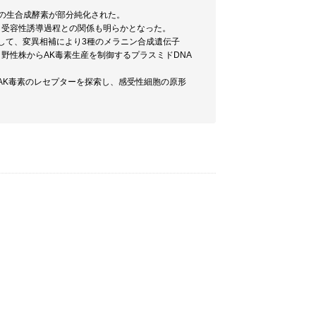
毒素の生合成酵素が部分純化された。
と受容性誘導過程との関係も明らかとなった。
として、変異相補により3種のメラニン合成遺伝子
た、野性株からAK毒素生産を制御するプラスミドDNA
てAK毒素のレセプターを探索し、感受性細胞の原形