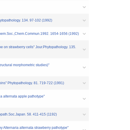
.Phytopathology. 134. 97-102 (1992)
" J.Chem.Soc.,Chem.Commun.1992. 1654-1656 (1992)
pe on strawberry cells" Jour.Phytopathology. 135.
tructural morphometric studies)"
 toxins" Phytopathology. 81. 719-722 (1991)
ia alternata apple pathotype"
topath.Soc.Japan. 58. 411-415 (1192)
y Alternaria alternata strawberry pathotype"