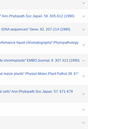
)
ants" Ann.Phytopath.Soc.Japan. 56. 605-612 (1990)
itve rDNA sequences" Gene. 92. 207-214 (1990)
 perfomance liquid chromatography" Phyropathology.
ts to chromoplasts" EMBO Journal. 9. 307-313 (1990)
and maize plants" Physiol.Molec.Plant Pathol.38. 67-
ured cells" Ann.Phytopath.Soc.Japan. 57. 671-679