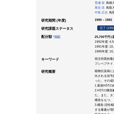
荒瀬 栄
島根大学
尾谷 浩
鳥取大学
中島 広光
鳥取大
1990 – 1992
研究期間 (年度)
完了 (199
研究課題ステータス
配分額
*注記
25,700千円 (
1992年度: 4,
1991年度: 10
1990年度: 10
宿主特異的毒素 
キーワード
プシペプチド /
植物伝染病に
研究概要
出される信号
った。その成
1.新規HST
2.HSTの
た。また、タン
構造をもつ。
3.構造-活性
する毒素が増