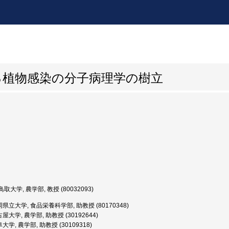
る植物感染の分子病理学の樹立
取大学, 農学部, 教授 (80032093)
県立大学, 食品栄養科学部, 助教授 (80170348)
屋大学, 農学部, 助教授 (30192644)
学, 農学部, 助教授 (30109318)