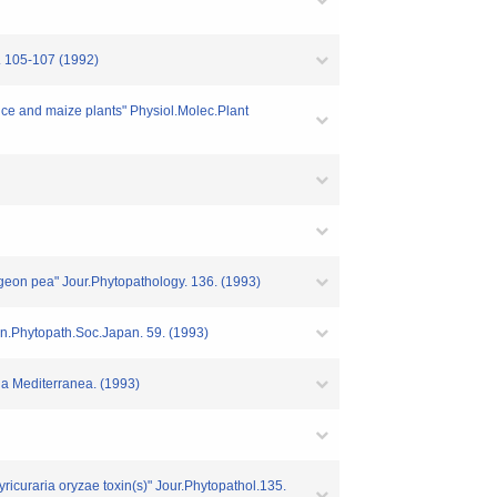
. 105-107 (1992)
rice and maize plants" Physiol.Molec.Plant
pigeon pea" Jour.Phytopathology. 136. (1993)
Ann.Phytopath.Soc.Japan. 59. (1993)
ia Mediterranea. (1993)
ricuraria oryzae toxin(s)" Jour.Phytopathol.135.