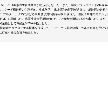
 AK、AF、ACT毒素の生合成経路が明らかとなった。また、環状デプシペプチドAM
のカスケード様過程の生理学的、生化学的、微細構造的解剖が進展し、細胞死の過程
伝子: アルターナリアにおける高頻度形質転換系が構築された。遺伝子単離のモデル
M1,BRM2)を単離した。病原性遺伝子単離のため、AK毒素欠損株を5株作出した。ま
写産物として3種類のRNAを検出した。
体: 抗毒素ポリクローナル抗体を作成した。一方、ナシ花弁組織、カルス組織を用い
に存在する蛋白質を検出した。