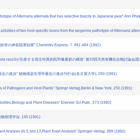
thotype of Alternaria alternata that has selective toxicity to Japanese pear" Ann.Ph
ctivities of two host-specific toxins from the tangerine pathotype of Alternaria alte
阻害効果" Chemistry Express. 7. 481-484 (1992)
cola race3が生産する宿主特異的BZR毒素群の構造" 第33回天然有機化合物討論会講演要旨集(大
学最近の進歩" 植物感染生理学最近の進歩刊行会(名古屋大学), 250 (1991)
es of Pathogens and Host Plants" Springr-Verlag,Berlin & New York, 250 (1991)
olites,Biology and Plant Diseases" Elsevier Sci.Publ., 573 (1992)
病理学会, 145 (1991)
t Analysis (N.S.)vol.13,Plant Toxin Analysis" Springer-Verlag, 389 (1992)