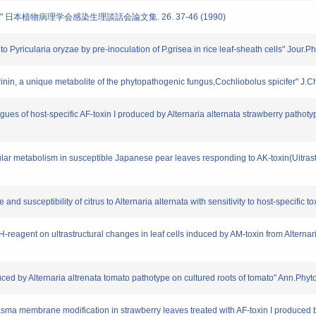
日本植物病理学会感染生理談話会論文集. 26. 37-46 (1990)
to Pyricularia oryzae by pre-inoculation of P.grisea in rice leaf-sheath cells" Jour
erinin, a unique metabolite of the phytopathogenic fungus,Cochliobolus spicifer
ues of host-specific AF-toxin I produced by Alternaria alternata strawberry pathoty
ular metabolism in susceptible Japanese pear leaves responding to AK-toxin(Uitras
nd susceptibility of citrus to Alternaria alternata with sensitivity to host-specific
-reagent on ultrastructural changes in leaf cells induced by AM-toxin from Alternar
uced by Alternaria altrenata tomato pathotype on cultured roots of tomato" Ann.Phy
sma membrane modification in strawberry leaves treated with AF-toxin I produced b