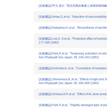
[文献書誌] 甲元 啓介: "宿主特異的毒素と病害防除戦略" 
[文献書誌] Arase,S.,et al.: "Induction of inaccessibility 
[文献書誌] Nakajima,H.,et al.: "Biosynthesis of spicif
[文献書誌] Lee,S.-S.et al.: "Protective effect of homolog
177-186 (1992)
[文献書誌] Park,P.,et al.: "Temporary activation of cell
Ann.Phytopath.Soc.Japan. 58. 234-243 (1992)
[文献書誌] Kohmoto,K.,et al.: "Correlation of resistance a
[文献書誌] Shimomura,N.,et al.: "Effects of light and SH
Ann.Phytopath.Soc.Japan. 58. 305-309 (1992)
[文献書誌] Orolaza,N.P.,et al.: "Effect of AL-toxin prod
[文献書誌] Park P.,et al.: "Slightly damaged type of pla