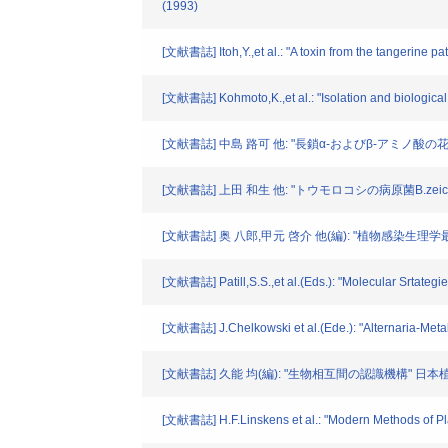
(1993)
[文献書誌] Itoh,Y.,et al.: "A toxin from the tangerine pa
[文献書誌] Kohmoto,K.,et al.: "Isolation and biological a
[文献書誌] 中島 路可 他: "長鎖α-およびβ-アミノ酸の花粉管の伸長
[文献書誌] 上田 和生 他: "トウモロコシの病原菌B.zei
[文献書誌] 奥 八郎,甲元 啓介 他(編): "植物感染生理
[文献書誌] Patill,S.S.,et al.(Eds.): "Molecular Srtategi
[文献書誌] J.Chelkowski et al.(Ede.): "Alternaria-Metab
[文献書誌] 久能 均(編): "生物相互間の認識機構" 日本植物
[文献書誌] H.F.Linskens et al.: "Modern Methods of Plan