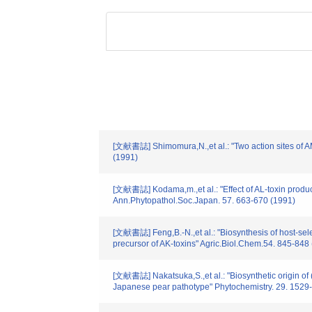
[文献書誌] Shimomura,N.,et al.: "Two action sites of AM
(1991)
[文献書誌] Kodama,m.,et al.: "Effect of AL-toxin produce
Ann.Phytopathol.Soc.Japan. 57. 663-670 (1991)
[文献書誌] Feng,B.-N.,et al.: "Biosynthesis of host-sel
precursor of AK-toxins" Agric.Biol.Chem.54. 845-848
[文献書誌] Nakatsuka,S.,et al.: "Biosynthetic origin of 
Japanese pear pathotype" Phytochemistry. 29. 1529