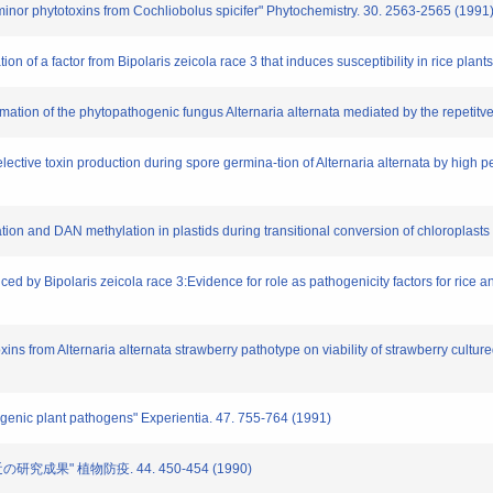
inor phytotoxins from Cochliobolus spicifer" Phytochemistry. 30. 2563-2565 (1991
tion of a factor from Bipolaris zeicola race 3 that induces susceptibility in rice pl
formation of the phytopathogenic fungus Alternaria alternata mediated by the repet
ctive toxin production during spore germina-tion of Alternaria alternata by high
tion and DAN methylation in plastids during transitional conversion of chloroplas
ced by Bipolaris zeicola race 3:Evidence for role as pathogenicity factors for rice 
toxins from Alternaria alternata strawberry pathotype on viability of strawberry cult
genic plant pathogens" Experientia. 47. 755-764 (1991)
成果" 植物防疫. 44. 450-454 (1990)