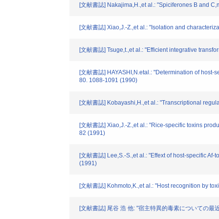
[文献書誌] Nakajima,H.,et al.: "Spiciferones B and C,m
[文献書誌] Xiao,J.-Z.,et al.: "Isolation and characteriza
[文献書誌] Tsuge,t.,et al.: "Efficient integrative trans
[文献書誌] HAYASHI,N.etal.: "Determination of host-sele
80. 1088-1091 (1990)
[文献書誌] Kobayashi,H.,et al.: "Transcriptional regula
[文献書誌] Xiao,J.-Z.,et al.: "Rice-specific toxins produ
82 (1991)
[文献書誌] Lee,S.-S.,et al.: "Effext of host-specific Af-
(1991)
[文献書誌] Kohmoto,K.,et al.: "Host recognition by toxi
[文献書誌] 尾谷 浩 他: "宿主特異的毒素についての最近の研究