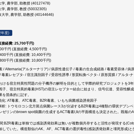
, 農学部, 助教授 (40127478)
, 農学部, 教授 (50032305)
学, 農学部, 助教授 (40144646)
2年度)
直接経費: 25,700千円)
500千円 (直接経費: 4,500千円)
,400千円 (直接経費: 10,400千円)
,800千円 (直接経費: 10,800千円)
/ Alternaria(アルターナリア) / 病原性遺伝子 / 毒素の生合成経路 / 毒素受容体 / 
 毒素レセプタ- / 宿主識別因子 / 受容性誘導 / 形質転換ベクタ- / 原形質膜 / アルタ-
おける宿主特異性問題の分子機序の解明を目的として学際的研究プロジェクトを3
因子、宿主特異的毒素(HST)の宿主レセプター結合に始まり、信号伝達、受容性醸
果を箇条的に記す。
の純化: AT毒素、ATC毒素、BZR毒素、いもち病菌感染誘発因子
構造解析: トウモロコシ北方斑点病菌レース3が分泌するBZR毒素は4種類の環状デプ
ゼリンのbrown spot病菌の生成するACT毒素I,IIの平面構造も決定された。既報
相関:BZR毒素は単独では感染誘発効果は無いが複数個共存すると活性が発現する(Cotoxi
加していた。構造類似のAK、AF、ACT毒素の選択毒性(感染誘発効果と壊死形成)