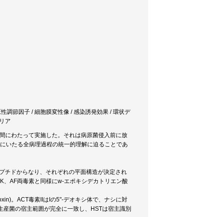
病原性調節因子 / 細胞膜変性像 / 感染誘発効果 / 環状デ
ナリア
年間にわたって実施した。それは病原菌侵入前に放
成にいたる全病理過程の統一的理解に迫ることであ
シペプチドからなり、それぞれの平面構造が決定され
のAK、AF両毒素と同様にw-エポキシデカトリエン酸
n)。ACT毒素IIはIの5"-デオキシ体で、ナシに対
と生産菌の宿主範囲が完全に一致し、HSTは宿主識別