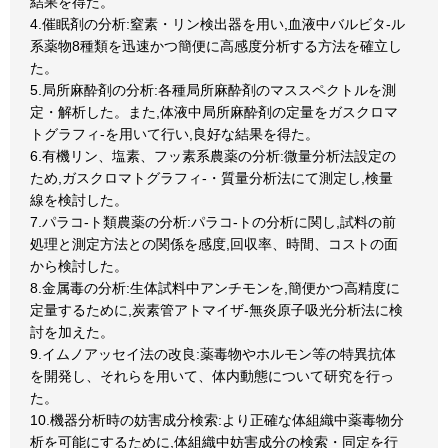
結果を得た。
4.催眠剤の分析:窒素・リン検出器を用い,血液中バルビタ-ル
系薬物8種類を迅速かつ簡便に高感度分析する方法を確立し
た。
5.局所麻酔剤の分析:各種局所麻酔剤のマススペクトルを測
定・解析した。また,体液中局所麻酔剤の定量をガスクロマ
トグラフィ-を用いて行い,良好な結果を得た。
6.有機リン、塩素、フッ素系農薬の分析:微量分析法設定の
ため,ガスクロマトグラフィ-・質量分析法にて測定し,検量
線を検討した。
7.パラコ-ト類農薬の分析:パラコ-トの分析に関し,試料の前
処理と測定方法との関係を感度,回収率、時間、コストの面
から検討した。
8.金属毒の分析:生体試料中アンチモンを,簡便かつ高精度に
定量するために,炭素管アトマイザ-無炎原子吸光分析法に検
討を加えた。
9.イムノアッセイ法の改良:薬毒物やホルモン等の特異抗体
を開発し、それらを用いて、体内動態について研究を行っ
た。
10.機器分析時の妨害成分検索:より正確な体組織中薬毒物分
析を可能にするために,体組織中妨害成分の検索・同定を行