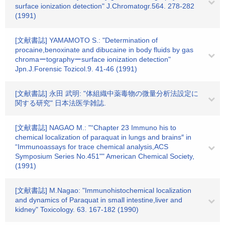
surface ionization detection" J.Chromatogr.564. 278-282
(1991)
[文献書誌] YAMAMOTO S.: "Determination of
procaine,benoxinate and dibucaine in body fluids by gas
chromaーtographyーsurface ionization detection"
Jpn.J.Forensic Tozicol.9. 41-46 (1991)
[文献書誌] 永田 武明: "体組織中薬毒物の微量分析法設定に
関する研究" 日本法医学雑誌.
[文献書誌] NAGAO M.: "“Chapter 23 Immuno his to
chemical localization of paraquat in lungs and brains″ in
“Immunoassays for trace chemical analysis,ACS
Symposium Series No.451"" American Chemical Society,
(1991)
[文献書誌] M.Nagao: "Immunohistochemical localization
and dynamics of Paraquat in small intestine,liver and
kidney" Toxicology. 63. 167-182 (1990)