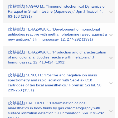
[文献書誌] NAGAO M.: "Immunohistochemical Dynamics of
Paraquat in Small Intestine (Japanese)." Jpn J Toxicol. 4.
63-168 (1991)
[文献書誌] TERAZAWA K.: "Development of monoclonal
antibodies reactive with methamphetamine raised against a
new anitigen." J Immunoassay. 12. 277-292 (1991)
[文献書誌] TERAZAWA K.: "Production and characterization
of monoclonal antibodies reactive with melatonin." J
Immunoassay. 12. 413-424 (1991)
[文献書誌] SENO, H.: "Positive and negative ion mass
spectrometry and rapid isolation with Sep-Pak C18
cartridges of ten local anaesthetics." Forensic Sci Int. 50.
239-253 (1991)
[文献書誌] HATTORI H.: "Determination of local
anaesthetics in body fluids by gas chromatography with
surface ionization detection." J Chromatogr. 564. 278-282