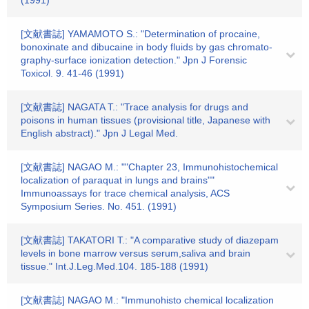
(1991)
[文献書誌] YAMAMOTO S.: "Determination of procaine,
bonoxinate and dibucaine in body fluids by gas chromato-
graphy-surface ionization detection." Jpn J Forensic
Toxicol. 9. 41-46 (1991)
[文献書誌] NAGATA T.: "Trace analysis for drugs and
poisons in human tissues (provisional title, Japanese with
English abstract)." Jpn J Legal Med.
[文献書誌] NAGAO M.: ""Chapter 23, Immunohistochemical
localization of paraquat in lungs and brains""
Immunoassays for trace chemical analysis, ACS
Symposium Series. No. 451. (1991)
[文献書誌] TAKATORI T.: "A comparative study of diazepam
levels in bone marrow versus serum,saliva and brain
tissue." Int.J.Leg.Med.104. 185-188 (1991)
[文献書誌] NAGAO M.: "Immunohisto chemical localization