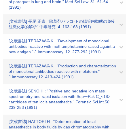
of paraquat in lung and brain." Med.Sci.Law. 31. 61-64
(1991)
[文献書誌] 長尾 正崇: "除草剤パラコ-トの腸管内動態の免疫
組織化学的解析" 中毒研究. 4. 163-168 (1991)
[文献書誌] TERAZAWA K.: "Development of monoclonal
antibodies reactive with methamphetamine raised againt a
new antigen." J.Immunoassay. 12. 277-292 (1991)
[文献書誌] TERAZAWA K.: "Production and characterization
of monoclonal antibodies reactive with melatonin."
J.Immunoassay.12. 413-424 (1991)
[文献書誌] SENO H.: "Positive and negative ion mass
spectrometry and rapid isolation with SepーPak C_<18>
cartridges of ten locls anaesthetics." Forensic Sci.Int.50.
239-253 (1991)
[文献書誌] HATTORI H.: "Deter mination of local
anaesthetics in body fluids by gas chromatography with