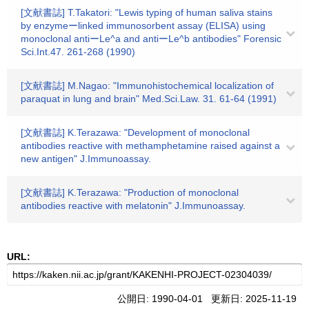
[文献書誌] T.Takatori: "Lewis typing of human saliva stains
by enzymeーlinked immunosorbent assay (ELISA) using
monoclonal antiーLe^a and antiーLe^b antibodies" Forensic
Sci.Int.47. 261-268 (1990)
[文献書誌] M.Nagao: "Immunohistochemical localization of
paraquat in lung and brain" Med.Sci.Law. 31. 61-64 (1991)
[文献書誌] K.Terazawa: "Development of monoclonal
antibodies reactive with methamphetamine raised against a
new antigen" J.Immunoassay.
[文献書誌] K.Terazawa: "Production of monoclonal
antibodies reactive with melatonin" J.Immunoassay.
URL:
公開日: 1990-04-01 更新日: 2025-11-19