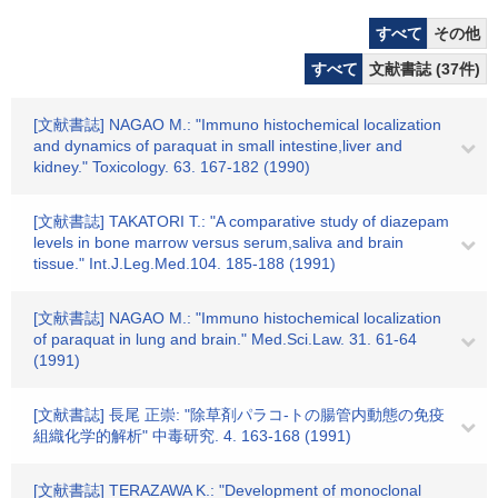
すべて
その他
すべて
文献書誌 (37件)
[文献書誌] NAGAO M.: "Immuno histochemical localization
and dynamics of paraquat in small intestine,liver and
kidney." Toxicology. 63. 167-182 (1990)
[文献書誌] TAKATORI T.: "A comparative study of diazepam
levels in bone marrow versus serum,saliva and brain
tissue." Int.J.Leg.Med.104. 185-188 (1991)
[文献書誌] NAGAO M.: "Immuno histochemical localization
of paraquat in lung and brain." Med.Sci.Law. 31. 61-64
(1991)
[文献書誌] 長尾 正崇: "除草剤パラコ-トの腸管内動態の免疫
組織化学的解析" 中毒研究. 4. 163-168 (1991)
[文献書誌] TERAZAWA K.: "Development of monoclonal