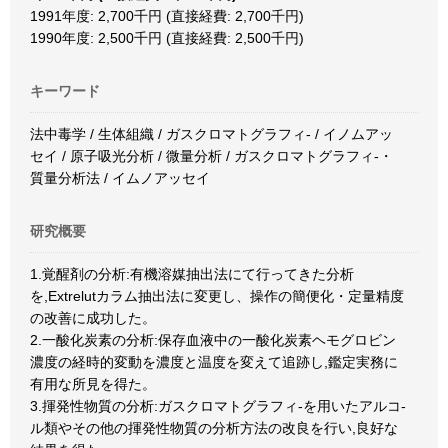
1991年度: 2,700千円 (直接経費: 2,700千円)
1990年度: 2,500千円 (直接経費: 2,500千円)
キーワード
法中毒学 / 生体組織 / ガスクロマトグラフィ- / イノムアッ
セイ / 原子吸光分析 / 微量分析 / ガスクロマトグラフィ-・
質量分析法 / イムノアッセイ
研究概要
1.覚醒剤の分析:有機溶媒抽出法にて行ってきた分析
を,Extrelutカラム抽出法に変更し、操作の簡便化・定量精度
の改善に成功した。
2.一酸化炭素の分析:保存血液中の一酸化炭素ヘモグロビン
濃度の経時的変動を濃度と温度を変えて追跡し,鑑定実務に
有用な所見を得た。
3.揮発性物質の分析:ガスクロマトグラフィ-を用いたアルコ-
ル類やその他の揮発性物質の分析方法の改良を行い,良好な