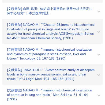
[文献書誌] 永田 武明: "体組織中薬毒物の微量分析法設定に
関する研究" 日本法医学雑誌.
[文献書誌] NAGAO M.: ""Chapter 23.Immuno histochemical
localization of paraqust in limgs and brains" in "Immuno
assays for frace chemical analysis,ACS Symposium Series
No.451"" American Chemical Society, (1991)
[文献書誌] NAGAO M.: "Immunohistochemical localization
and dynamics of paraquat in small intestine, liver and
kidney." Toxicology. 63. 167-182 (1990)
[文献書誌] TAKATORI T.: "A comparative study of diazepam
levels in bone marrow versus serum, saliva and brain
tissue." Int J Legal Med. 104. 185-188 (1991)
[文献書誌] NAGAO M.: "Immunohistochemical localization
of paraquat in lung and brain." Med Sci Law. 31. 61-64
(1991)