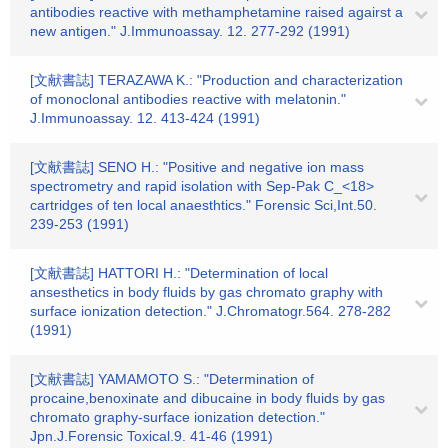
antibodies reactive with methamphetamine raised agairst a
new antigen." J.Immunoassay. 12. 277-292 (1991)
[文献書誌] TERAZAWA K.: "Production and characterization
of monoclonal antibodies reactive with melatonin."
J.Immunoassay. 12. 413-424 (1991)
[文献書誌] SENO H.: "Positive and negative ion mass
spectrometry and rapid isolation with Sep-Pak C_<18>
cartridges of ten local anaesthtics." Forensic Sci,Int.50.
239-253 (1991)
[文献書誌] HATTORI H.: "Determination of local
ansesthetics in body fluids by gas chromato graphy with
surface ionization detection." J.Chromatogr.564. 278-282
(1991)
[文献書誌] YAMAMOTO S.: "Determination of
procaine,benoxinate and dibucaine in body fluids by gas
chromato graphy-surface ionization detection."
Jpn.J.Forensic Toxical.9. 41-46 (1991)