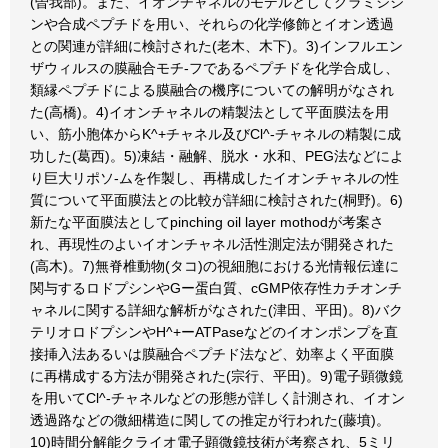
(曽我部)。また、イオンチャネルのモデルとしてグラミシジ
ンや合成ペプチドを用い、それらの化学修飾とイオン透過
との関連が詳細に検討された(老木、木下)。3)インフルエン
ザウィルスの膜融合モチ-フであるペプチドを化学合成し、
類縁ペプチドによる膜融合の機序についての解明がなされ
た(高橋)。4)イオンチャネルの精製法として平面膜法を用
い、筋小胞体からK^+チャネル及びCl^-チャネルの精製に成
功した(葛西)。5)凍結・融解、脱水・水和、PEG法などによ
り巨大リポソ-ムを作製し、再構成したイオンチャネルの性
質について平面膜法との比較が詳細に検討された(桐野)。6)
新たな平面膜法としてpinching oil layer mothodが考案さ
れ、再現性のよいイオンチャネル活性測定法が開発された
(高木)。7)無脊椎動物(タコ)の視細胞における光情報伝達に
関与するロドプシンやGー蛋白質、cGMP依存性カチオンチ
ャネルに関する詳細な解析がなされた(津田、平田)。8)バク
テリオロドプシンやH^+ーATPaseなどのイオンポンプを直
接挿入法あるいは膜融合ペプチド法など、効率よく平面膜
に再構成する方法が開発された(宗行、平田)。9)電子顕微鏡
を用いてCl^-チャネルなどの形態が詳しく計測され、イオン
透過路などの微細構造に関しての推定が行われた(藤墳)。
10)時間分解能クライオ電子顕微鏡技術が考察され、5ミリ