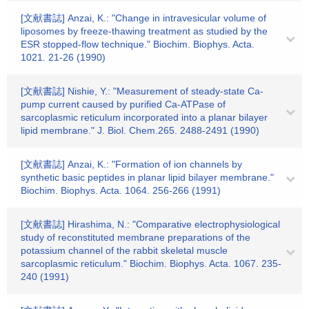
[文献書誌] Anzai, K.: "Change in intravesicular volume of
liposomes by freeze-thawing treatment as studied by the
ESR stopped-flow technique." Biochim. Biophys. Acta.
1021. 21-26 (1990)
[文献書誌] Nishie, Y.: "Measurement of steady-state Ca-
pump current caused by purified Ca-ATPase of
sarcoplasmic reticulum incorporated into a planar bilayer
lipid membrane." J. Biol. Chem.265. 2488-2491 (1990)
[文献書誌] Anzai, K.: "Formation of ion channels by
synthetic basic peptides in planar lipid bilayer membrane."
Biochim. Biophys. Acta. 1064. 256-266 (1991)
[文献書誌] Hirashima, N.: "Comparative electrophysiological
study of reconstituted membrane preparations of the
potassium channel of the rabbit skeletal muscle
sarcoplasmic reticulum." Biochim. Biophys. Acta. 1067. 235-
240 (1991)