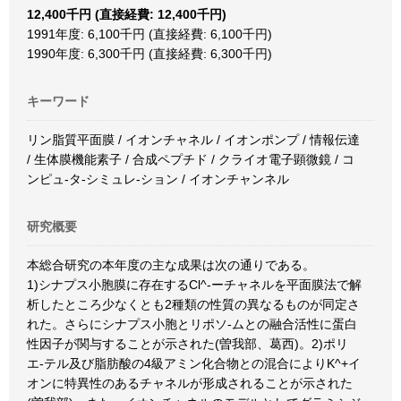
12,400千円 (直接経費: 12,400千円)
1991年度: 6,100千円 (直接経費: 6,100千円)
1990年度: 6,300千円 (直接経費: 6,300千円)
キーワード
リン脂質平面膜 / イオンチャネル / イオンポンプ / 情報伝達
/ 生体膜機能素子 / 合成ペプチド / クライオ電子顕微鏡 / コ
ンピュ-タ-シミュレ-ション / イオンチャンネル
研究概要
本総合研究の本年度の主な成果は次の通りである。
1)シナプス小胞膜に存在するCl^-ーチャネルを平面膜法で解
析したところ少なくとも2種類の性質の異なるものが同定さ
れた。さらにシナプス小胞とリポソ-ムとの融合活性に蛋白
性因子が関与することが示された(曽我部、葛西)。2)ポリ
エ-テル及び脂肪酸の4級アミン化合物との混合によりK^+イ
オンに特異性のあるチャネルが形成されることが示された