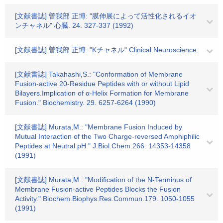
[文献書誌] 曽我部 正博: "膜伸展によって活性化されるイオ
ンチャネル" 心臓. 24. 327-337 (1992)
[文献書誌] 曽我部 正博: "Kチャネル" Clinical Neuroscience.
[文献書誌] Takahashi,S.: "Conformation of Membrane
Fusion-active 20-Residue Peptides with or without Lipid
Bilayers.Implication of α-Helix Formation for Membrane
Fusion." Biochemistry. 29. 6257-6264 (1990)
[文献書誌] Murata,M.: "Membrane Fusion Induced by
Mutual Interaction of the Two Charge-reversed Amphiphilic
Peptides at Neutral pH." J.Biol.Chem.266. 14353-14358
(1991)
[文献書誌] Murata,M.: "Modification of the N-Terminus of
Membrane Fusion-active Peptides Blocks the Fusion
Activity." Biochem.Biophys.Res.Commun.179. 1050-1055
(1991)