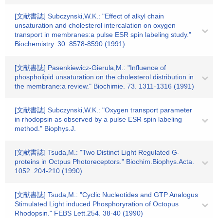
[文献書誌] Subczynski,W.K.: "Effect of alkyl chain
unsaturation and cholesterol intercalation on oxygen
transport in membranes:a pulse ESR spin labeling study."
Biochemistry. 30. 8578-8590 (1991)
[文献書誌] Pasenkiewicz-Gierula,M.: "Influence of
phospholipid unsaturation on the cholesterol distribution in
the membrane:a review." Biochimie. 73. 1311-1316 (1991)
[文献書誌] Subczynski,W.K.: "Oxygen transport parameter
in rhodopsin as observed by a pulse ESR spin labeling
method." Biophys.J.
[文献書誌] Tsuda,M.: "Two Distinct Light Regulated G-
proteins in Octpus Photoreceptors." Biochim.Biophys.Acta.
1052. 204-210 (1990)
[文献書誌] Tsuda,M.: "Cyclic Nucleotides and GTP Analogus
Stimulated Light induced Phosphoryration of Octopus
Rhodopsin." FEBS Lett.254. 38-40 (1990)