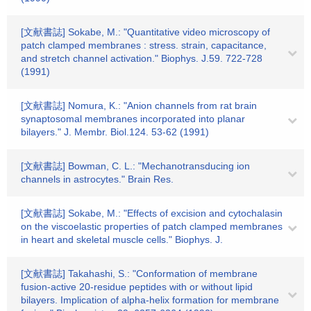
[文献書誌] Sokabe, M.: "Quantitative video microscopy of
patch clamped membranes : stress. strain, capacitance,
and stretch channel activation." Biophys. J.59. 722-728
(1991)
[文献書誌] Nomura, K.: "Anion channels from rat brain
synaptosomal membranes incorporated into planar
bilayers." J. Membr. Biol.124. 53-62 (1991)
[文献書誌] Bowman, C. L.: "Mechanotransducing ion
channels in astrocytes." Brain Res.
[文献書誌] Sokabe, M.: "Effects of excision and cytochalasin
on the viscoelastic properties of patch clamped membranes
in heart and skeletal muscle cells." Biophys. J.
[文献書誌] Takahashi, S.: "Conformation of membrane
fusion-active 20-residue peptides with or without lipid
bilayers. Implication of alpha-helix formation for membrane