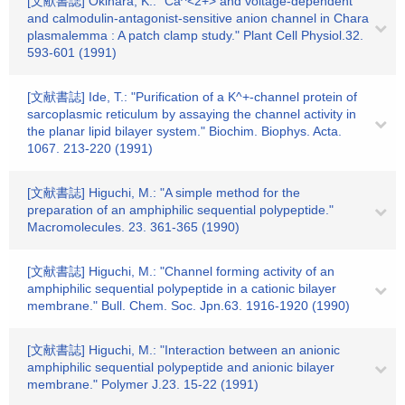
[文献書誌] Okihara, K.: "Ca^<2+> and voltage-dependent
and calmodulin-antagonist-sensitive anion channel in Chara
plasmalemma : A patch clamp study." Plant Cell Physiol.32.
593-601 (1991)
[文献書誌] Ide, T.: "Purification of a K^+-channel protein of
sarcoplasmic reticulum by assaying the channel activity in
the planar lipid bilayer system." Biochim. Biophys. Acta.
1067. 213-220 (1991)
[文献書誌] Higuchi, M.: "A simple method for the
preparation of an amphiphilic sequential polypeptide."
Macromolecules. 23. 361-365 (1990)
[文献書誌] Higuchi, M.: "Channel forming activity of an
amphiphilic sequential polypeptide in a cationic bilayer
membrane." Bull. Chem. Soc. Jpn.63. 1916-1920 (1990)
[文献書誌] Higuchi, M.: "Interaction between an anionic
amphiphilic sequential polypeptide and anionic bilayer
membrane." Polymer J.23. 15-22 (1991)