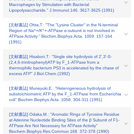
Macrophages by Stimulation with Bacterial
Lipopolysaccharide." J.Immunol.146. 3617-3625 (1991)
[文献書誌] Ohta,T.: "The "Lysine Cluster" in the N-terminal
Region of Na^+/K^+-ATPase α-subunit is not Involved in
ATPase Activity." Biochim.Biophys.Acta. 1059. 157-164
(1991)
[文献書誌] Hisabori,T.: "Single site hydrolysis of 2',3'-0-
(2,4,6-trinitrophenyl)ATP by F_1-ATPase from a
thermophilic bacterium PS3 is accelerated by the chase of
excess ATP" J.Biol.Chem.(1992)
[文献書誌] Muneyuki,E.: "Heterogeneous hydrolysis of
substoichiometric ATP by the F_1-ATPase from Escherichia
coli" Biochim.Biophys.Acta. 1058. 304-311 (1991)
[文献書誌] Odaka,M.: "Aromatic Rings of Tyrosine Residue
at Adenine Nucleotide Binding Sites of the β Subunit of F1-
ATPase Are Not Necessary for ATPase Activity"
Biochem.Biophys.Res.Commun.168. 372-378 (1990)