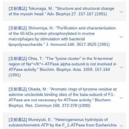
[文献書誌] Tokunaga, M.: "Structure and structural change
of the myosin head." Adv. Biophys.27. 157-167 (1991)
[文献書誌] Shinomiya, H.: "Purification and characterization
of the 65-kDa protein phosphorylated in murine
macrophages by stimulation with bacterial
lipopolysaccharide." J. Immunol.146. 3617-3625 (1991)
[文献書誌] Ohta, T.: "The "lysine cluster" in the N-terminal
region of Na^+/K^+-ATPase alpha-subunit is not involved in
ATPase activity." Biochim. Biophys. Acta. 1059. 157-164
(1991)
[文献書誌] Okada, M.: "Aromatic rings of tyrosine residue at
adenine uncleotide binding sites of the bata-subunit of F1-
ATPase are not necessary for ATPase activity." Biochem.
Biophys. Res. Commun.168. 372-378 (1990)
[文献書誌] Muneyuki, E.: "Heterogeneous hydrolysis of
substoichiometric ATP by the F_1-ATPase from Escherichia