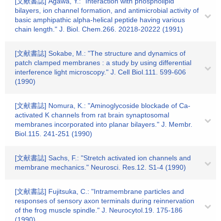
[文献書誌] Agawa, Y.: "Interaction with phospholipid
bilayers, ion channel formation, and antimicrobial activity of
basic amphipathic alpha-helical peptide having various
chain length." J. Biol. Chem.266. 20218-20222 (1991)
[文献書誌] Sokabe, M.: "The structure and dynamics of
patch clamped membranes : a study by using differential
interference light microscopy." J. Cell Biol.111. 599-606
(1990)
[文献書誌] Nomura, K.: "Aminoglycoside blockade of Ca-
activated K channels from rat brain synaptosomal
membranes incorporated into planar bilayers." J. Membr.
Biol.115. 241-251 (1990)
[文献書誌] Sachs, F.: "Stretch activated ion channels and
membrane mechanics." Neurosci. Res.12. S1-4 (1990)
[文献書誌] Fujitsuka, C.: "Intramembrane particles and
responses of sensory axon terminals during reinnervation
of the frog muscle spindle." J. Neurocytol.19. 175-186
(1990)