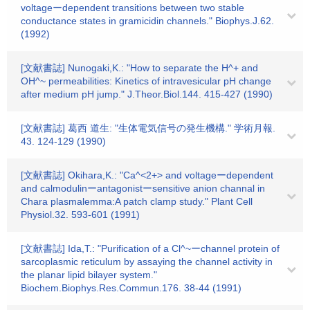
voltageーdependent transitions between two stable
conductance states in gramicidin channels." Biophys.J.62.
(1992)
[文献書誌] Nunogaki,K.: "How to separate the H^+ and
OH^~ permeabilities: Kinetics of intravesicular pH change
after medium pH jump." J.Theor.Biol.144. 415-427 (1990)
[文献書誌] 葛西 道生: "生体電気信号の発生機構." 学術月報.
43. 124-129 (1990)
[文献書誌] Okihara,K.: "Ca^<2+> and voltageーdependent
and calmodulinーantagonistーsensitive anion channal in
Chara plasmalemma:A patch clamp study." Plant Cell
Physiol.32. 593-601 (1991)
[文献書誌] Ida,T.: "Purification of a Cl^~ーchannel protein of
sarcoplasmic reticulum by assaying the channel activity in
the planar lipid bilayer system."
Biochem.Biophys.Res.Commun.176. 38-44 (1991)