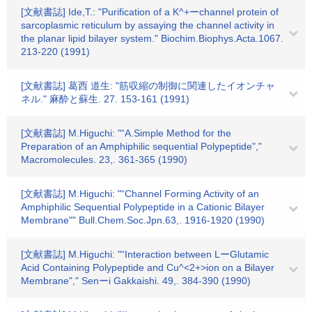
[文献書誌] Ide,T.: "Purification of a K^+ーchannel protein of
sarcoplasmic reticulum by assaying the channel activity in
the planar lipid bilayer system." Biochim.Biophys.Acta.1067.
213-220 (1991)
[文献書誌] 葛西 道生: "筋収縮の制御に関連したイオンチャ
ネル." 麻酔と蘇生. 27. 153-161 (1991)
[文献書誌] M.Higuchi: "“A.Simple Method for the
Preparation of an Amphiphilic sequential Polypeptide","
Macromolecules. 23,. 361-365 (1990)
[文献書誌] M.Higuchi: "“Channel Forming Activity of an
Amphiphilic Sequential Polypeptide in a Cationic Bilayer
Membrane"" Bull.Chem.Soc.Jpn.63,. 1916-1920 (1990)
[文献書誌] M.Higuchi: "“Interaction between LーGlutamic
Acid Containing Polypeptide and Cu^<2+>ion on a Bilayer
Membrane"," Senーi Gakkaishi. 49,. 384-390 (1990)