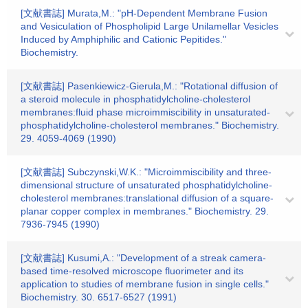
[文献書誌] Murata,M.: "pH-Dependent Membrane Fusion
and Vesiculation of Phospholipid Large Unilamellar Vesicles
Induced by Amphiphilic and Cationic Pepitides."
Biochemistry.
[文献書誌] Pasenkiewicz-Gierula,M.: "Rotational diffusion of
a steroid molecule in phosphatidylcholine-cholesterol
membranes:fluid phase microimmiscibility in unsaturated-
phosphatidylcholine-cholesterol membranes." Biochemistry.
29. 4059-4069 (1990)
[文献書誌] Subczynski,W.K.: "Microimmiscibility and three-
dimensional structure of unsaturated phosphatidylcholine-
cholesterol membranes:translational diffusion of a square-
planar copper complex in membranes." Biochemistry. 29.
7936-7945 (1990)
[文献書誌] Kusumi,A.: "Development of a streak camera-
based time-resolved microscope fluorimeter and its
application to studies of membrane fusion in single cells."
Biochemistry. 30. 6517-6527 (1991)