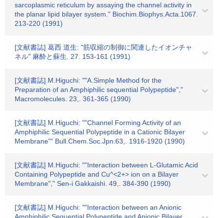
sarcoplasmic reticulum by assaying the channel activity in
the planar lipid bilayer system." Biochim.Biophys.Acta.1067.
213-220 (1991)
[文献書誌] 葛西 道生: "筋収縮の制御に関連したイオンチャ
ネル" 麻酔と蘇生. 27. 153-161 (1991)
[文献書誌] M.Higuchi: ""A.Simple Method for the
Preparation of an Amphiphilic sequential Polypeptide","
Macromolecules. 23,. 361-365 (1990)
[文献書誌] M.Higuchi: ""Channel Forming Activity of an
Amphiphilic Sequential Polypeptide in a Cationic Bilayer
Membrane"" Bull.Chem.Soc.Jpn.63,. 1916-1920 (1990)
[文献書誌] M.Higuchi: ""Interaction between L-Glutamic Acid
Containing Polypeptide and Cu^<2+> ion on a Bilayer
Membrane"," Sen-i Gakkaishi. 49,. 384-390 (1990)
[文献書誌] M.Higuchi: ""Interaction between an Anionic
Amphiphilic Sequential Polypeptide and Anionic Bilayer