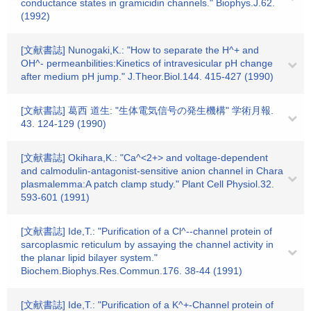
conductance states in gramicidin channels." Biophys.J.62.
(1992)
[文献書誌] Nunogaki,K.: "How to separate the H^+ and
OH^- permeanbilities:Kinetics of intravesicular pH change
after medium pH jump." J.Theor.Biol.144. 415-427 (1990)
[文献書誌] 葛西 道生: "生体電気信号の発生機構" 学術月報.
43. 124-129 (1990)
[文献書誌] Okihara,K.: "Ca^<2+> and voltage-dependent
and calmodulin-antagonist-sensitive anion channel in Chara
plasmalemma:A patch clamp study." Plant Cell Physiol.32.
593-601 (1991)
[文献書誌] Ide,T.: "Purification of a Cl^--channel protein of
sarcoplasmic reticulum by assaying the channel activity in
the planar lipid bilayer system."
Biochem.Biophys.Res.Commun.176. 38-44 (1991)
[文献書誌] Ide,T.: "Purification of a K^+-Channel protein of