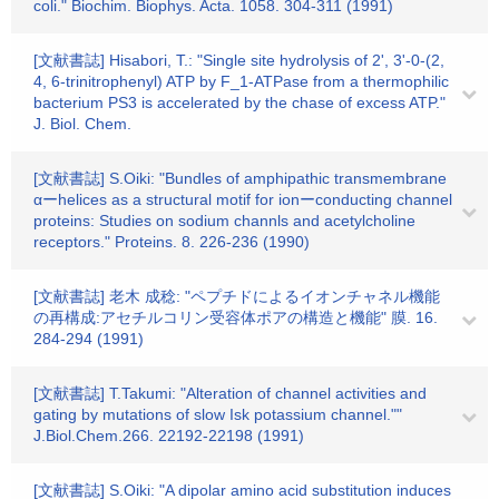
coli." Biochim. Biophys. Acta. 1058. 304-311 (1991)
[文献書誌] Hisabori, T.: "Single site hydrolysis of 2', 3'-0-(2,
4, 6-trinitrophenyl) ATP by F_1-ATPase from a thermophilic
bacterium PS3 is accelerated by the chase of excess ATP."
J. Biol. Chem.
[文献書誌] S.Oiki: "Bundles of amphipathic transmembrane
αーhelices as a structural motif for ionーconducting channel
proteins: Studies on sodium channls and acetylcholine
receptors." Proteins. 8. 226-236 (1990)
[文献書誌] 老木 成稔: "ペプチドによるイオンチャネル機能
の再構成:アセチルコリン受容体ポアの構造と機能" 膜. 16.
284-294 (1991)
[文献書誌] T.Takumi: "Alteration of channel activities and
gating by mutations of slow Isk potassium channel.""
J.Biol.Chem.266. 22192-22198 (1991)
[文献書誌] S.Oiki: "A dipolar amino acid substitution induces