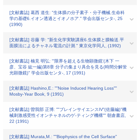
[文献書誌] 葛西 道生: "生体膜の分子素子・分子機械.生命科
学の基礎6.イオン透過とイオノホア." 学会出版センタ-, 25
(1990)
[文献書誌] 谷藤 学: "新生化学実験講座6.生体膜と膜輸送.平
面膜法によるチャネル電流の計測." 東京化学同人, (1992)
[文献書誌] 楠見 明弘: "'限界を超える生物顕微鏡'(木下 一
彦、宝谷 紘一編)第8章 分子の集まり具合を見る(時間分解蛍
光顕微鏡)" 学会出版センタ-, 17 (1991)
[文献書誌] Hashino,E.: ""Noise Induced Hearing Loss""
Mosby-Year Book, 9 (1991)
[文献書誌] 曽我部 正博: ""ブレインサイエンスIV"(佐藤編)"機
械刺激感受性イオンチャネルのゲ-ティング機構"" 朝倉書店,
22 (1991)
[文献書誌] Murata,M.: ""Biophysics of the Cell Surface"