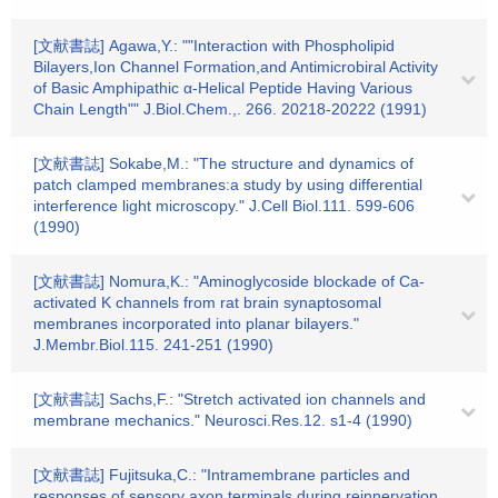
[文献書誌] Agawa,Y.: ""Interaction with Phospholipid
Bilayers,Ion Channel Formation,and Antimicrobiral Activity
of Basic Amphipathic α-Helical Peptide Having Various
Chain Length"" J.Biol.Chem.,. 266. 20218-20222 (1991)
[文献書誌] Sokabe,M.: "The structure and dynamics of
patch clamped membranes:a study by using differential
interference light microscopy." J.Cell Biol.111. 599-606
(1990)
[文献書誌] Nomura,K.: "Aminoglycoside blockade of Ca-
activated K channels from rat brain synaptosomal
membranes incorporated into planar bilayers."
J.Membr.Biol.115. 241-251 (1990)
[文献書誌] Sachs,F.: "Stretch activated ion channels and
membrane mechanics." Neurosci.Res.12. s1-4 (1990)
[文献書誌] Fujitsuka,C.: "Intramembrane particles and
responses of sensory axon terminals during reinnervation