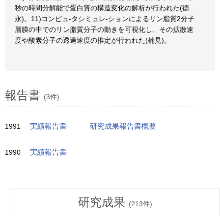
秒の時間分解能で蛋白質の構造変化の解析が行われた(徳
永)。11)コンピュ-タシミュレ-ションによるリン脂質2分子
層膜の中でのリン脂質分子の動きを可視化し、その拡散速
度や酸素分子の透過速度の推定が行われた(楠見)。
報告書
(3件)
1991
実績報告書
研究成果報告書概要
1990
実績報告書
研究成果
(
213
件)