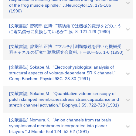
of the frog muscle spindle." J.Neurocytol.19. 175-186
(1990)
[文献書誌] 曽我部 正博: ""筋紡錘では機械的変形をどのよう
に電気信号に変換しているか"" 膜. 8. 121-129 (1990)
[文献書誌] 曽我部 正博: ""マルチ計測顕微鏡を用いた機械受
容チャネルの研究"" 聴覚研究会資料. Hー90ー56. 1-6 (1990)
[文献書誌] Sokabe,M.: "Electrophysiological analysis of
structural aspects of voltage-dependent SR K channel."
Comp.Biochem.Physiol.98C. 23-30 (1991)
[文献書誌] Sokabe,M.: "Quantitative videomicroscopy of
patch clamped membranes:stress,strain,capacitance,and
stretch channel activation." Biophys.J.59. 722-728 (1991)
[文献書誌] Nomura,K.: "Anion channels from rat brain
synaptosomal membranes incorporated into planar
bilayers." J.Membr.Biol.124. 53-62 (1991)