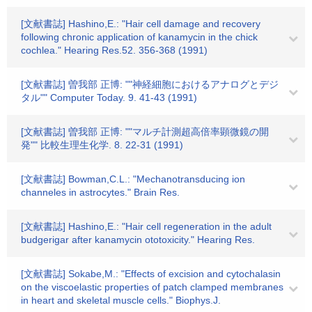
[文献書誌] Hashino,E.: "Hair cell damage and recovery
following chronic application of kanamycin in the chick
cochlea." Hearing Res.52. 356-368 (1991)
[文献書誌] 曽我部 正博: ""神経細胞におけるアナログとデジ
タル"" Computer Today. 9. 41-43 (1991)
[文献書誌] 曽我部 正博: ""マルチ計測超高倍率顕微鏡の開
発"" 比較生理生化学. 8. 22-31 (1991)
[文献書誌] Bowman,C.L.: "Mechanotransducing ion
channeles in astrocytes." Brain Res.
[文献書誌] Hashino,E.: "Hair cell regeneration in the adult
budgerigar after kanamycin ototoxicity." Hearing Res.
[文献書誌] Sokabe,M.: "Effects of excision and cytochalasin
on the viscoelastic properties of patch clamped membranes
in heart and skeletal muscle cells." Biophys.J.