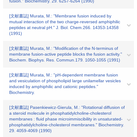
fusion." Biochemistry. 29. 6257-6264 (1990)
[文献書誌] Murata, M.: "Membrane fusion induced by
mutual interaction of the two charge-reversed amphiphilic
peptides at neutral pH." J. Biol. Chem.266. 14353-14358
(1991)
[文献書誌] Murata, M.: "Modification of the N-terminus of
membrane fusion-active peptide blocks the fusion activity."
Biochem. Biophys. Res. Commun.179. 1050-1055 (1991)
[文献書誌] Murata, M.: "pH-dependent membrane fusion
and vesiculation of phospholipid large unilamellar vesicles
induced by amphiphilic and cationic peptides."
Biochemistry.
[文献書誌] Pasenkiewicz-Gierula, M.: "Rotational diffusion of
a steroid molecule in phosphatidylcholine-cholesterol
membranes : fluid phase microimmiscibility in unsaturated-
phosphatidylcholine-cholesterol membranes." Biochemistry.
29. 4059-4069 (1990)