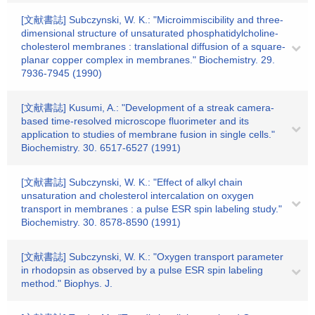
[文献書誌] Subczynski, W. K.: "Microimmiscibility and three-
dimensional structure of unsaturated phosphatidylcholine-
cholesterol membranes : translational diffusion of a square-
planar copper complex in membranes." Biochemistry. 29.
7936-7945 (1990)
[文献書誌] Kusumi, A.: "Development of a streak camera-
based time-resolved microscope fluorimeter and its
application to studies of membrane fusion in single cells."
Biochemistry. 30. 6517-6527 (1991)
[文献書誌] Subczynski, W. K.: "Effect of alkyl chain
unsaturation and cholesterol intercalation on oxygen
transport in membranes : a pulse ESR spin labeling study."
Biochemistry. 30. 8578-8590 (1991)
[文献書誌] Subczynski, W. K.: "Oxygen transport parameter
in rhodopsin as observed by a pulse ESR spin labeling
method." Biophys. J.