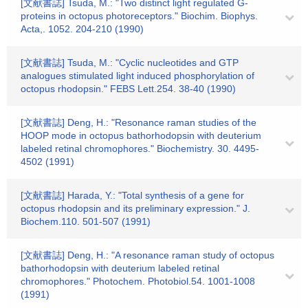
[文献書誌] Tsuda, M.: "Two distinct light regulated G-
proteins in octopus photoreceptors." Biochim. Biophys.
Acta,. 1052. 204-210 (1990)
[文献書誌] Tsuda, M.: "Cyclic nucleotides and GTP
analogues stimulated light induced phosphorylation of
octopus rhodopsin." FEBS Lett.254. 38-40 (1990)
[文献書誌] Deng, H.: "Resonance raman studies of the
HOOP mode in octopus bathorhodopsin with deuterium
labeled retinal chromophores." Biochemistry. 30. 4495-
4502 (1991)
[文献書誌] Harada, Y.: "Total synthesis of a gene for
octopus rhodopsin and its preliminary expression." J.
Biochem.110. 501-507 (1991)
[文献書誌] Deng, H.: "A resonance raman study of octopus
bathorhodopsin with deuterium labeled retinal
chromophores." Photochem. Photobiol.54. 1001-1008
(1991)