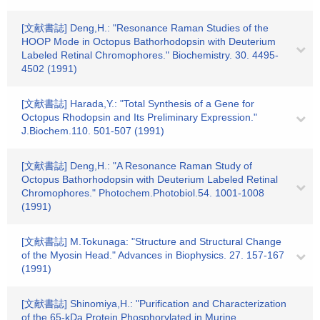
[文献書誌] Deng,H.: "Resonance Raman Studies of the
HOOP Mode in Octopus Bathorhodopsin with Deuterium
Labeled Retinal Chromophores." Biochemistry. 30. 4495-
4502 (1991)
[文献書誌] Harada,Y.: "Total Synthesis of a Gene for
Octopus Rhodopsin and Its Preliminary Expression."
J.Biochem.110. 501-507 (1991)
[文献書誌] Deng,H.: "A Resonance Raman Study of
Octopus Bathorhodopsin with Deuterium Labeled Retinal
Chromophores." Photochem.Photobiol.54. 1001-1008
(1991)
[文献書誌] M.Tokunaga: "Structure and Structural Change
of the Myosin Head." Advances in Biophysics. 27. 157-167
(1991)
[文献書誌] Shinomiya,H.: "Purification and Characterization
of the 65-kDa Protein Phosphorylated in Murine