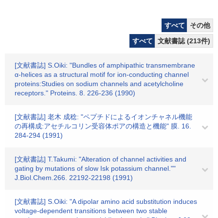
すべて
その他
すべて
文献書誌 (213件)
[文献書誌] S.Oiki: "Bundles of amphipathic transmembrane
α-helices as a structural motif for ion-conducting channel
proteins:Studies on sodium channels and acetylcholine
receptors." Proteins. 8. 226-236 (1990)
[文献書誌] 老木 成稔: "ペプチドによるイオンチャネル機能
の再構成:アセチルコリン受容体ポアの構造と機能" 膜. 16.
284-294 (1991)
[文献書誌] T.Takumi: "Alteration of channel activities and
gating by mutations of slow Isk potassium channel.""
J.Biol.Chem.266. 22192-22198 (1991)
[文献書誌] S.Oiki: "A dipolar amino acid substitution induces
voltage-dependent transitions between two stable