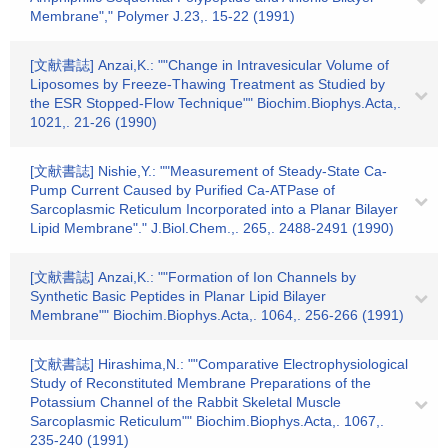
Membrane"," Polymer J.23,. 15-22 (1991)
[文献書誌] Anzai,K.: ""Change in Intravesicular Volume of
Liposomes by Freeze-Thawing Treatment as Studied by
the ESR Stopped-Flow Technique"" Biochim.Biophys.Acta,.
1021,. 21-26 (1990)
[文献書誌] Nishie,Y.: ""Measurement of Steady-State Ca-
Pump Current Caused by Purified Ca-ATPase of
Sarcoplasmic Reticulum Incorporated into a Planar Bilayer
Lipid Membrane"." J.Biol.Chem.,. 265,. 2488-2491 (1990)
[文献書誌] Anzai,K.: ""Formation of Ion Channels by
Synthetic Basic Peptides in Planar Lipid Bilayer
Membrane"" Biochim.Biophys.Acta,. 1064,. 256-266 (1991)
[文献書誌] Hirashima,N.: ""Comparative Electrophysiological
Study of Reconstituted Membrane Preparations of the
Potassium Channel of the Rabbit Skeletal Muscle
Sarcoplasmic Reticulum"" Biochim.Biophys.Acta,. 1067,.
235-240 (1991)