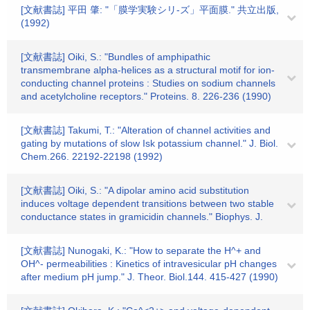
[文献書誌] 平田 肇: "「膜学実験シリ-ズ」平面膜." 共立出版,
(1992)
[文献書誌] Oiki, S.: "Bundles of amphipathic
transmembrane alpha-helices as a structural motif for ion-
conducting channel proteins : Studies on sodium channels
and acetylcholine receptors." Proteins. 8. 226-236 (1990)
[文献書誌] Takumi, T.: "Alteration of channel activities and
gating by mutations of slow Isk potassium channel." J. Biol.
Chem.266. 22192-22198 (1992)
[文献書誌] Oiki, S.: "A dipolar amino acid substitution
induces voltage dependent transitions between two stable
conductance states in gramicidin channels." Biophys. J.
[文献書誌] Nunogaki, K.: "How to separate the H^+ and
OH^- permeabilities : Kinetics of intravesicular pH changes
after medium pH jump." J. Theor. Biol.144. 415-427 (1990)