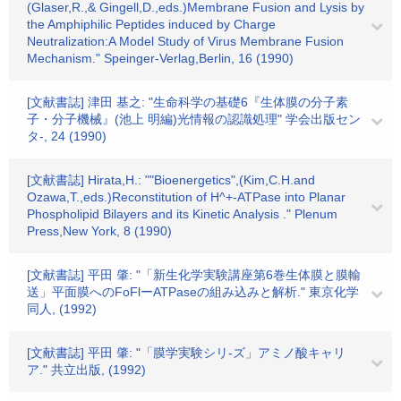
(Glaser,R.,& Gingell,D.,eds.)Membrane Fusion and Lysis by
the Amphiphilic Peptides induced by Charge
Neutralization:A Model Study of Virus Membrane Fusion
Mechanism." Speinger-Verlag,Berlin, 16 (1990)
[文献書誌] 津田 基之: "生命科学の基礎6『生体膜の分子素
子・分子機械』(池上 明編)光情報の認識処理" 学会出版セン
タ-, 24 (1990)
[文献書誌] Hirata,H.: ""Bioenergetics",(Kim,C.H.and
Ozawa,T.,eds.)Reconstitution of H^+-ATPase into Planar
Phospholipid Bilayers and its Kinetic Analysis ." Plenum
Press,New York, 8 (1990)
[文献書誌] 平田 肇: "「新生化学実験講座第6巻生体膜と膜輸
送」平面膜へのFoFlーATPaseの組み込みと解析." 東京化学
同人, (1992)
[文献書誌] 平田 肇: "「膜学実験シリ-ズ」アミノ酸キャリ
ア." 共立出版, (1992)