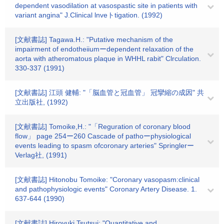
dependent vasodilation at vasospastic site in patients with
variant angina" J.Clinical lnveトtigation. (1992)
[文献書誌] Tagawa.H.: "Putative mechanism of the
impairment of endotheiiumーdependent relaxation of the
aorta with atheromatous plaque in WHHL rabit" Clrculation.
330-337 (1991)
[文献書誌] 江頭 健輔: "「脳血管と冠血管」 冠攣縮の成因" 共
立出版社, (1992)
[文献書誌] Tomoike,H.: "「Reguration of coronary blood
flow」 page 254ー260 Cascade of pathoーphysiological
events leading to spasm ofcoronary arteries" Springlerー
Verlag社, (1991)
[文献書誌] Hitonobu Tomoike: "Coronary vasopasm:clinical
and pathophysiologic events" Coronary Artery Disease. 1.
637-644 (1990)
[文献書誌] Hiroyuki Tsutsui: "Quantitative and