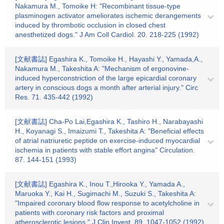
Nakamura M., Tomoike H: "Recombinant tissue-type
plasminogen activator ameliorates ischemic derangements
induced by thrombotic occlusion in closed chest
anesthetized dogs." J Am Coll Cardiol. 20. 218-225 (1992)
[文献書誌] Egashira K., Tomoike H., Hayashi Y., Yamada,A.,
Nakamura M., Takeshita A: "Mechanism of ergonovine-
induced hyperconstriction of the large epicardial coronary
artery in conscious dogs a month after arterial injury." Circ
Res. 71. 435-442 (1992)
[文献書誌] Cha-Po Lai,Egashira K., Tashiro H., Narabayashi
H., Koyanagi S., Imaizumi T., Takeshita A: "Beneficial effects
of atrial natriuretic peptide on exercise-induced myocardial
ischemia in patients with stable effort angina" Circulation.
87. 144-151 (1993)
[文献書誌] Egashira K., Inou T.,Hirooka Y., Yamada A.,
Maruoka Y., Kai H., Sugimachi M., Suzuki S., Takeshita A:
"Impaired coronary blood flow response to acetylcholine in
patients with coronary risk factors and proximal
atherosclerotic lesions." J Clin Invest. 89. 1047-1052 (1992)