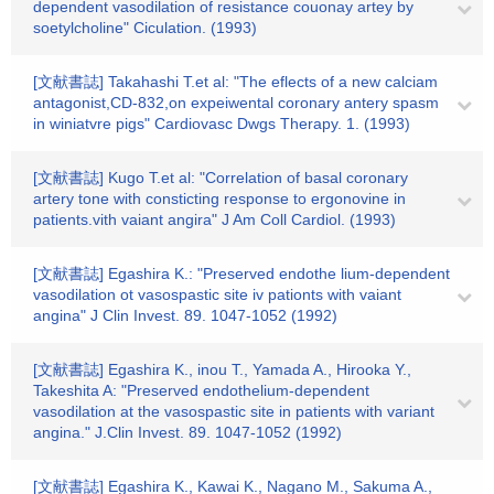
dependent vasodilation of resistance couonay artey by
soetylcholine" Ciculation. (1993)
[文献書誌] Takahashi T.et al: "The eflects of a new calciam
antagonist,CD-832,on expeiwental coronary antery spasm
in winiatvre pigs" Cardiovasc Dwgs Therapy. 1. (1993)
[文献書誌] Kugo T.et al: "Correlation of basal coronary
artery tone with consticting response to ergonovine in
patients.vith vaiant angira" J Am Coll Cardiol. (1993)
[文献書誌] Egashira K.: "Preserved endothe lium-dependent
vasodilation ot vasospastic site iv pationts with vaiant
angina" J Clin Invest. 89. 1047-1052 (1992)
[文献書誌] Egashira K., inou T., Yamada A., Hirooka Y.,
Takeshita A: "Preserved endothelium-dependent
vasodilation at the vasospastic site in patients with variant
angina." J.Clin Invest. 89. 1047-1052 (1992)
[文献書誌] Egashira K., Kawai K., Nagano M., Sakuma A.,