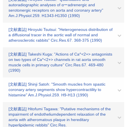
autoradiographic analyses of αーadrenergic and
serotonergic receptors on aorta and coronary artery"
Am.J.Physiol.259. H1343-H1350 (1990)
[文献書誌] Hiroyuki Tsutsui: "Heterogeneous distribution of
a diffusional tracer in the aortic wall of normal and
atherosclerotic rabbits" Circ.Res.67. 368-375 (1990)
[文献書誌] Takeshi Kuga: "Actions of Ca^<2+> antagonists
on two types of Ca^<2+> channels in rat aorta smooth
muscle cells in primary culture" Circ.Res.67. 469-480
(1990)
[文献書誌] Shinji Satoh: "Smooth muscles from spastic
coronary artery segments show hypercontractility to
histamine" Am.J.Physiol.259. H9-H13 (1990)
[文献書誌] Hitofumi Tagawa: "Putative mechanisms of the
impairment of endotheliumdependent relaxation of the
aorta with atheromatous plaque in hereditary
hyperlipidemic rebbits" Circ.Res.