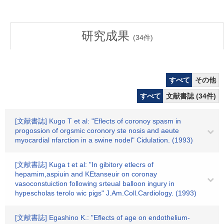
研究成果
(
34
件)
すべて
その他
すべて
文献書誌 (34件)
[文献書誌] Kugo T et al: "Eflects of coronoy spasm in
progossion of orgsmic coronory ste nosis and aeute
myocardial nfarction in a swine nodel" Cidulation. (1993)
[文献書誌] Kuga t et al: "In gibitory etlecrs of
hepamim,aspiuin and KEtanseuir on coronay
vasoconstuiction following srteual balloon ingury in
hypescholas terolo wic pigs" J.Am.Coll.Cardiology. (1993)
[文献書誌] Egashino K.: "Eflects of age on endothelium-