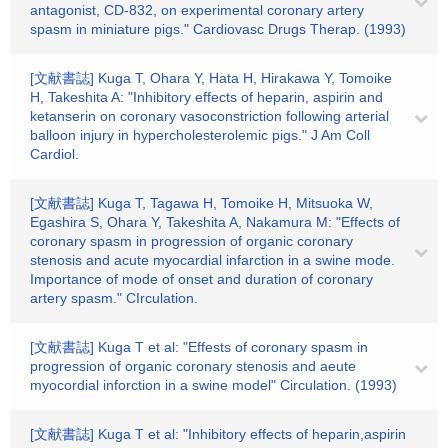
antagonist, CD-832, on experimental coronary artery
spasm in miniature pigs." Cardiovasc Drugs Therap. (1993)
[文献書誌] Kuga T, Ohara Y, Hata H, Hirakawa Y, Tomoike
H, Takeshita A: "Inhibitory effects of heparin, aspirin and
ketanserin on coronary vasoconstriction following arterial
balloon injury in hypercholesterolemic pigs." J Am Coll
Cardiol.
[文献書誌] Kuga T, Tagawa H, Tomoike H, Mitsuoka W,
Egashira S, Ohara Y, Takeshita A, Nakamura M: "Effects of
coronary spasm in progression of organic coronary
stenosis and acute myocardial infarction in a swine mode.
Importance of mode of onset and duration of coronary
artery spasm." CIrculation.
[文献書誌] Kuga T et al: "Effests of coronary spasm in
progression of organic coronary stenosis and aeute
myocordial inforction in a swine model" Circulation. (1993)
[文献書誌] Kuga T et al: "Inhibitory effects of heparin,aspirin