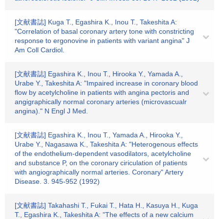
[文献書誌] Kuga T., Egashira K., Inou T., Takeshita A:
"Correlation of basal coronary artery tone with constricting
response to ergonovine in patients with variant angina" J
Am Coll Cardiol.
[文献書誌] Egashira K., Inou T., Hirooka Y., Yamada A.,
Urabe Y., Takeshita A: "Impaired increase in coronary blood
flow by acetylcholine in patients with angina pectoris and
angigraphically normal coronary arteries (microvascualr
angina)." N Engl J Med.
[文献書誌] Egashira K., Inou T., Yamada A., Hirooka Y.,
Urabe Y., Nagasawa K., Takeshita A: "Heterogenous effects
of the endothelium-dependent vasodilators, acetylcholine
and substance P, on the coronary ciriculation of patients
with angiographically normal arteries. Coronary" Artery
Disease. 3. 945-952 (1992)
[文献書誌] Takahashi T., Fukai T., Hata H., Kasuya H., Kuga
T., Egashira K., Takeshita A: "The effects of a new calcium