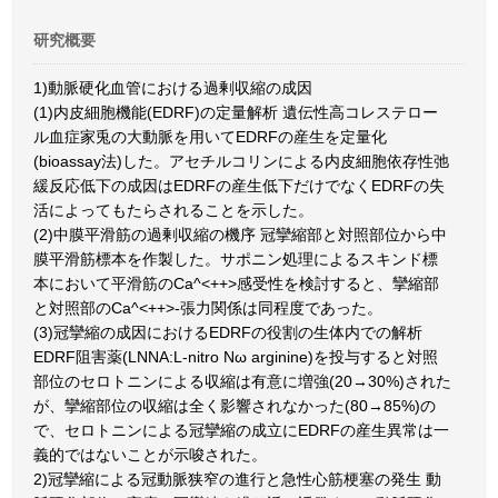
研究概要
1)動脈硬化血管における過剰収縮の成因
(1)内皮細胞機能(EDRF)の定量解析 遺伝性高コレステロー
ル血症家兎の大動脈を用いてEDRFの産生を定量化
(bioassay法)した。アセチルコリンによる内皮細胞依存性弛
緩反応低下の成因はEDRFの産生低下だけでなくEDRFの失
活によってもたらされることを示した。
(2)中膜平滑筋の過剰収縮の機序 冠攣縮部と対照部位から中
膜平滑筋標本を作製した。サポニン処理によるスキンド標
本において平滑筋のCa^<++>感受性を検討すると、攣縮部
と対照部のCa^<++>-張力関係は同程度であった。
(3)冠攣縮の成因におけるEDRFの役割の生体内での解析
EDRF阻害薬(LNNA:L-nitro Nω arginine)を投与すると対照
部位のセロトニンによる収縮は有意に増強(20→30%)された
が、攣縮部位の収縮は全く影響されなかった(80→85%)の
で、セロトニンによる冠攣縮の成立にEDRFの産生異常は一
義的ではないことが示唆された。
2)冠攣縮による冠動脈狭窄の進行と急性心筋梗塞の発生 動