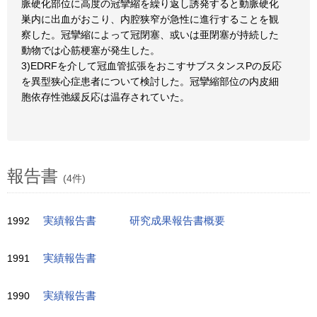
脈硬化部位に高度の冠攣縮を繰り返し誘発すると動脈硬化
巣内に出血がおこり、内腔狭窄が急性に進行することを観
察した。冠攣縮によって冠閉塞、或いは亜閉塞が持続した
動物では心筋梗塞が発生した。
3)EDRFを介して冠血管拡張をおこすサブスタンスPの反応
を異型狭心症患者について検討した。冠攣縮部位の内皮細
胞依存性弛緩反応は温存されていた。
報告書
(4件)
1992
実績報告書
研究成果報告書概要
1991
実績報告書
1990
実績報告書