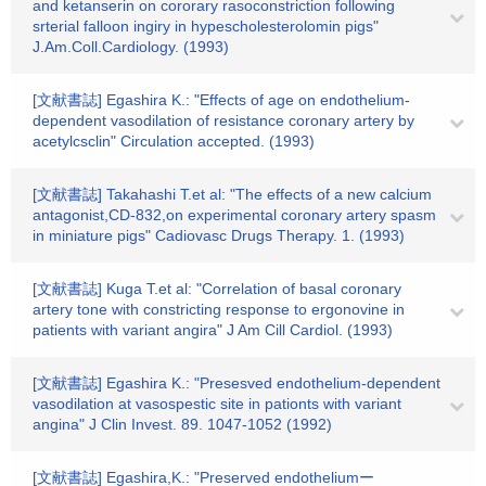
and ketanserin on cororary rasoconstriction following
srterial falloon ingiry in hypescholesterolomin pigs"
J.Am.Coll.Cardiology. (1993)
[文献書誌] Egashira K.: "Effects of age on endothelium-
dependent vasodilation of resistance coronary artery by
acetylcsclin" Circulation accepted. (1993)
[文献書誌] Takahashi T.et al: "The effects of a new calcium
antagonist,CD-832,on experimental coronary artery spasm
in miniature pigs" Cadiovasc Drugs Therapy. 1. (1993)
[文献書誌] Kuga T.et al: "Correlation of basal coronary
artery tone with constricting response to ergonovine in
patients with variant angira" J Am Cill Cardiol. (1993)
[文献書誌] Egashira K.: "Presesved endothelium-dependent
vasodilation at vasospestic site in pationts with variant
angina" J Clin Invest. 89. 1047-1052 (1992)
[文献書誌] Egashira,K.: "Preserved endotheliumー