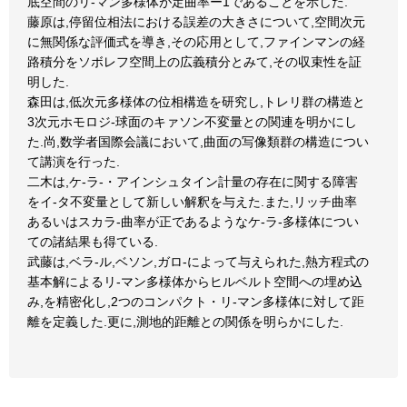
底空間のリ-マン多様体が定曲率ー1であることを示した.
藤原は,停留位相法における誤差の大きさについて,空間次元
に無関係な評価式を導き,その応用として,ファインマンの経
路積分をソボレフ空間上の広義積分とみて,その収束性を証
明した.
森田は,低次元多様体の位相構造を研究し,トレリ群の構造と
3次元ホモロジ-球面のキァソン不変量との関連を明かにし
た.尚,数学者国際会議において,曲面の写像類群の構造につい
て講演を行った.
二木は,ケ-ラ-・アインシュタイン計量の存在に関する障害
をイ-タ不変量として新しい解釈を与えた.また,リッチ曲率
あるいはスカラ-曲率が正であるようなケ-ラ-多様体につい
ての諸結果も得ている.
武藤は,ベラ-ル,ベソン,ガロ-によって与えられた,熱方程式の
基本解によるリ-マン多様体からヒルベルト空間への埋め込
み,を精密化し,2つのコンパクト・リ-マン多様体に対して距
離を定義した.更に,測地的距離との関係を明らかにした.