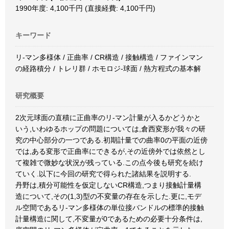
1990年度: 4,100千円 (直接経費: 4,100千円)
キーワード
リ-マン多様体 / 正曲率 / CR構造 / 接触構造 / ファインマン
の経路積分 / トレリ群 / ホモロジ-球面 / 熱方程式の基本解
研究概要
2次元球面の直積に正曲率のリ-マン計量が入るかどうかと
いう,いわゆるホップの問題については,倉西変形が我々の研
究の中心部分の一つである.初期計量での曲率0の平面の近傍
では,ある変形で正曲率にできるが,その近傍外では依然とし
て複雑で微妙な状況が残っている.この点今後も研究を続け
ていく.以下に今回の研究で得られた諸結果を説明する.
丹野は,積分可能性を仮定しないCR構造,つまり接触計量構
造について,その(1,3)型の不変量の存在を示した.更に,モデ
ル空間であるリ-マン多様体の単位接バンドルの標準的接触
計量構造に関して,不変量が0であるための必要十分条件は,