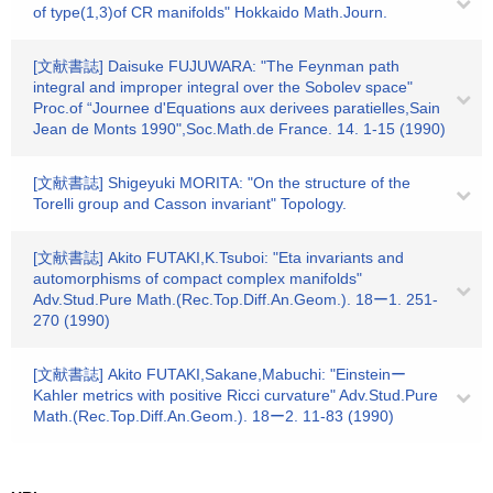
of type(1,3)of CR manifolds" Hokkaido Math.Journ.
[文献書誌] Daisuke FUJUWARA: "The Feynman path
integral and improper integral over the Sobolev space"
Proc.of “Journee d'Equations aux derivees paratielles,Sain
Jean de Monts 1990",Soc.Math.de France. 14. 1-15 (1990)
[文献書誌] Shigeyuki MORITA: "On the structure of the
Torelli group and Casson invariant" Topology.
[文献書誌] Akito FUTAKI,K.Tsuboi: "Eta invariants and
automorphisms of compact complex manifolds"
Adv.Stud.Pure Math.(Rec.Top.Diff.An.Geom.). 18ー1. 251-
270 (1990)
[文献書誌] Akito FUTAKI,Sakane,Mabuchi: "Einsteinー
Kahler metrics with positive Ricci curvature" Adv.Stud.Pure
Math.(Rec.Top.Diff.An.Geom.). 18ー2. 11-83 (1990)