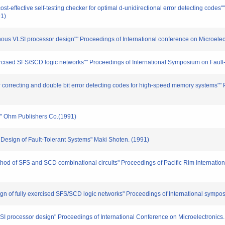
st-effective self-testing checker for optimal d-unidirectional error detecting codes"
91)
VLSI processor design"" Proceedings of International conference on Microelectron
ercised SFS/SCD logic networks"" Proceedings of International Symposium on Fault
ror correcting and double bit error detecting codes for high-speed memory systems"
" Ohm Publishers Co.(1991)
Design of Fault-Tolerant Systems" Maki Shoten. (1991)
 of SFS and SCD combinational circuits" Proceedings of Pacific Rim Internatio
f fully exercised SFS/SCD logic networks" Proceedings of International sympos
rocessor design" Proceedings of International Conference on Microelectronics. II