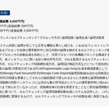
1年度)
直接経費: 6,000千円)
00千円 (直接経費: 500千円)
500千円 (直接経費: 5,500千円)
ンス / セルフチェッキング / プロセッサ方式 / 論理回路 / 論理合成 / 論理式除算
システム内部に故障が生じても正常な機能を果たし続ける、いわゆるフォ-ルトトレ
あるプロセッサ自身が通常動作中に自己内部の故障を検出するセルフチェッキング
グプロセッサの自動合成を目的として、汎用プロセッサの各機能ブロックを構成す
式、各インタフェ-スに用いる誤り検出符号方式、それを監視するセルフチェッキン
方式、セルフチェッキング回路網合成方式、論理設計検証方式などについて総合的
の論理LSI実現方式であるPLA(Programmable Logic Array)を基本構成
Strongly Fault Secure)/SCD(Strongly Code Disjoint)論理回路
FS/SCD回路を要素としてそれらの縦続接続で得られるさらに大規模な論理回路網もや
回路網の内部インタフェ-スには充分な数の符号語がシステムの通常動作時に現われ
れまで知られていなかったが、回路網全体の仕様を変更することなく部分論理関数
法に基づいて、セルフチェッキング論理回路網自動合成システムを試作した。この
D論理回路網に変換するもので、セルフチェッキングプロセッサの自動合成に有効であ