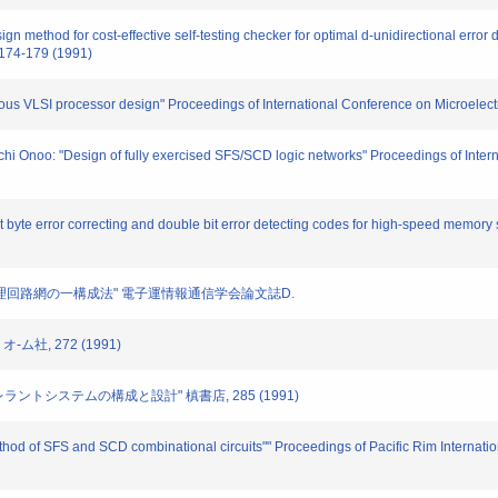
method for cost-effective self-testing checker for optimal d-unidirectional error 
 174-179 (1991)
VLSI processor design" Proceedings of International Conference on Microelectroni
 Onoo: "Design of fully exercised SFS/SCD logic networks" Proceedings of Inter
byte error correcting and double bit error detecting codes for high-speed memor
グ論理回路網の一構成法" 電子運情報通信学会論文誌D.
ム社, 272 (1991)
レラントシステムの構成と設計" 槙書店, 285 (1991)
hod of SFS and SCD combinational circuits"" Proceedings of Pacific Rim Internati