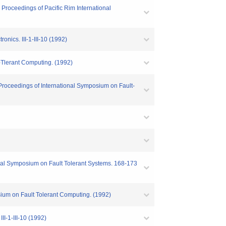
" Proceedings of Pacific Rim International
ics. III-1-III-10 (1992)
-Tlerant Computing. (1992)
" Proceedings of International Symposium on Fault-
nal Symposium on Fault Tolerant Systems. 168-173
ium on Fault Tolerant Computing. (1992)
I-1-III-10 (1992)