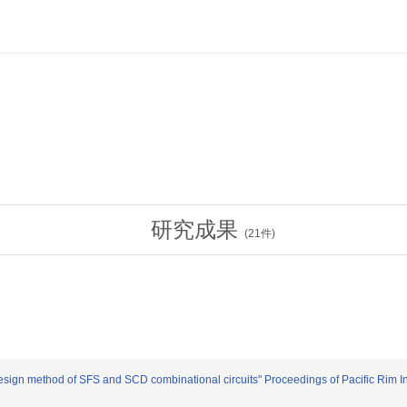
研究成果
(
21
件)
ign method of SFS and SCD combinational circuits" Proceedings of Pacific Rim In