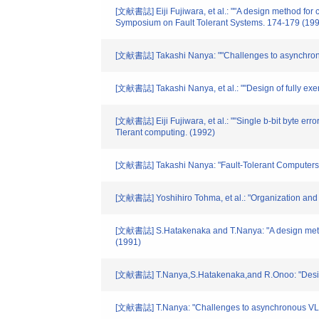
[文献書誌] Eiji Fujiwara, et al.: ""A design method for co
Symposium on Fault Tolerant Systems. 174-179 (19
[文献書誌] Takashi Nanya: ""Challenges to asynchronous 
[文献書誌] Takashi Nanya, et al.: ""Design of fully ex
[文献書誌] Eiji Fujiwara, et al.: ""Single b-bit byte er
Tlerant computing. (1992)
[文献書誌] Takashi Nanya: "Fault-Tolerant Computers
[文献書誌] Yoshihiro Tohma, et al.: "Organization and 
[文献書誌] S.Hatakenaka and T.Nanya: "A design method
(1991)
[文献書誌] T.Nanya,S.Hatakenaka,and R.Onoo: "Design o
[文献書誌] T.Nanya: "Challenges to asynchronous VLSI p