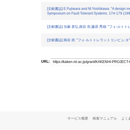
[文献書誌] E.Fujiwara and M.Yoshikawa: "A design method 
Symposium on Fault Tolerant Systems. 174-179 (19
[文献書誌] 当麻 喜弘,南谷 崇,藤原 秀雄: "フォ-ルトト
[文献書誌] 南谷 崇: "フォ-ルトトレラントコンピュ-タ" オ-
URL:
サービス概要
検索マニュアル
よく