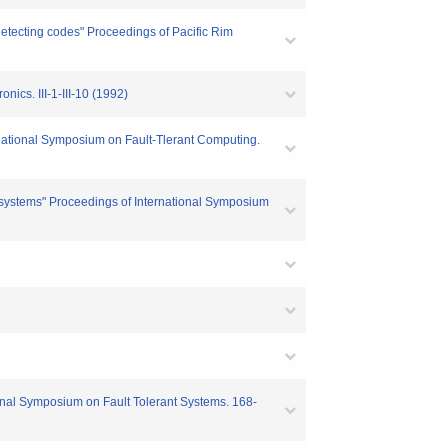
detecting codes" Proceedings of Pacific Rim
cs. III-1-III-10 (1992)
national Symposium on Fault-Tlerant Computing.
y systems" Proceedings of International Symposium
onal Symposium on Fault Tolerant Systems. 168-