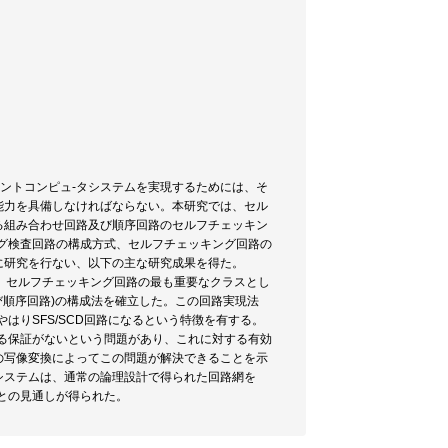
ラントコンピュ-タシステムを実現するためには、そ
能力を具備しなければならない。本研究では、セル
る組み合わせ回路及び順序回路のセルフチェッキン
グ検査回路の構成方式、セルフチェッキング回路の
に研究を行ない、以下の主な研究成果を得た。
要素として、セルフチェッキング回路の最も重要なクラスとし
(組み合わせ回路及び順序回路)の構成法を確立した。この回路実現法
はりSFS/SCD回路になるという特徴を有する。
る保証がないという問題があり、これに対する有効
の写像変換によってこの問題が解決できることを示
システムは、通常の論理設計で得られた回路網を
るとの見通しが得られた。