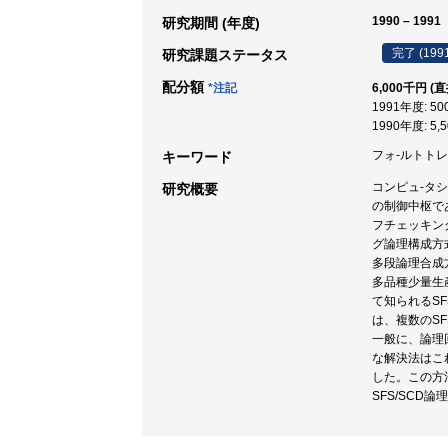
1990 – 1991
研究期間 (年度)
完了 (199
研究課題ステータス
配分額
*注記
6,000千円 (
1991年度: 5
1990年度: 5,
フォ-ルトトレラ
キーワード
コンピュ-タ
研究概要
の制御中枢で
フチェッキン
グ論理構成方
多段論理合成
多品種少量生産
て知られるSFS(
は、複数のS
一般に、論理
な解決法はこ
した。この方
SFS/SC