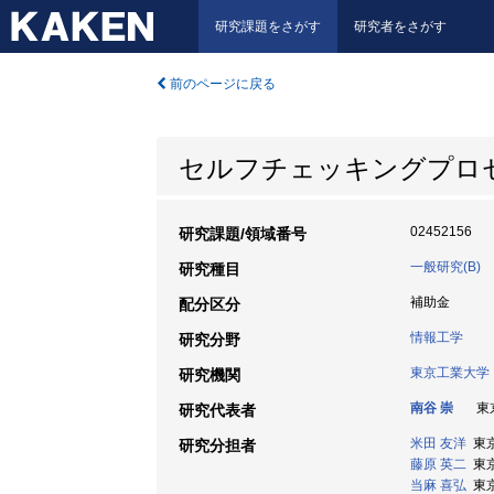
研究課題をさがす
研究者をさがす
前のページに戻る
セルフチェッキングプロ
02452156
研究課題/領域番号
一般研究(B)
研究種目
補助金
配分区分
情報工学
研究分野
東京工業大学
研究機関
南谷 崇
東京
研究代表者
米田 友洋
東京
研究分担者
藤原 英二
東京
当麻 喜弘
東京