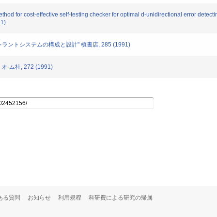
for cost‐effective self‐testing checker for optimal d‐unidirectional error detecti
91)
レラントシステムの構成と設計" 槙書店, 285 (1991)
ム社, 272 (1991)
ある質問
お知らせ
利用規程
科研費による研究の帰属