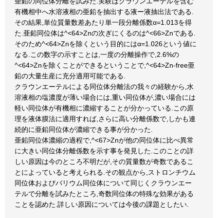
亜鉛の同位体分離を試みた.実験はクラウンエーテルを含む
有機相中へ水溶液相の亜鉛を抽出する液ー液抽出法である.
その結果,単位質量数差あたり単一段分離係数α=1.013を得
た.亜鉛同位体は^<64>Znの次ぎにくるのは^<66>Znである.
そのため^<64>Znを除くという目的にはα=1.026という値に
なる.この数字の示すことは,一度の分離操作で,2.6%の
^<64>Znを除くことができるということで,^<64>Zn-free亜
鉛の大量生産に充分適用可能である.
クラウンエーテルによる同位体分離法の我々の経験から,水
溶液相の塩濃度が薄い場合には,重い同位体が,濃い場合には
軽い同位体が有機相に濃縮することが分かっている.この原
理を液体膜法に適用すれば,さらに高い分離係数で,しかも連
続的に亜鉛同位体が濃縮できる事が分かった.
亜鉛同位体濃縮の過程で,^<67>Znが他の同位体に比べ異常
に大きい同位体分離係数を示す事を発見した.このことの詳
しい原因は今のところ不明だが,その質量数が奇数であるこ
とによっていると考えられる.その観点から,ストロンチウム
同位体およびバリウム同位体について同じくクラウンエー
テルで分離を試みたところ,奇数同位体の特殊な効果がある
ことを認めた.詳しい原因については今後の課題としたい.