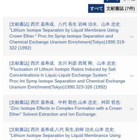
すべて
文献書誌 (7件)
[文献書誌] 西沢 嘉寿成、八代 長生 岩崎 治夫、山本 忠史:
"Lithium Isotope Separation by Liquid Membrane Using
Crown Ether." Proc.Int.Symp.Isotope Separation and
Chemical Exchange Uranium Enrichment(Tokyo)1990.319-
322 (1992)
[文献書誌] 西沢 嘉寿成、吉川 利彦 西尾 剛、山本 忠史:
"Fluctuation of Lithium Isotopic Ratios Induced by Salt
Concentrations in Liquic-Liquid Exchange System."
Proc.Int.Symp.Isotope Separation and Chemical Exchange
Uranium Enrichment(Tokyo)1990.323-326 (1992)
[文献書誌] 西沢 嘉寿成、中村 勤也 山本 忠史、舛田 哲也:
"Zinc Isotope Effects in Complex Formation with a Crown
Ether" Solvent Extraction and Ion Exchange.
[文献書誌] 西沢 嘉寿成,八代 長生,岩崎 治夫,山本 忠史:
"Lithium Isotope Separation by Liquid Membrance Using