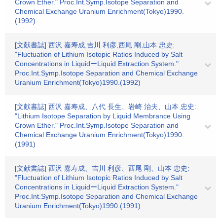
Crown Ether." Proc.Int.Symp.Isotope Separation and
Chemical Exchange Uranium Enrichment(Tokyo)1990.
(1992)
[文献書誌] 西沢 嘉寿成,吉川 利彦,西尾 剛,山本 忠史:
"Fluctuation of Lithium Isotopic Ratios Induced by Salt
Concentrations in LiquidーLiquid Extraction System."
Proc.Int.Symp.Isotope Separation and Chemical Exchange
Uranium Enrichment(Tokyo)1990.(1992)
[文献書誌] 西沢 嘉寿成、八代 長生、岩崎 治夫、山本 忠史:
"Lithium Isotope Separation by Liquid Membrance Using
Crown Ether." Proc.Int.Symp.Isotope Separation and
Chemical Exchange Uranium Enrichment(Tokyo)1990.
(1991)
[文献書誌] 西沢 嘉寿成、吉川 利彦、西尾 剛、山本 忠史:
"Fluctuation of Lithium Isotopic Ratios Induced by Salt
Concentrations in LiquidーLiquid Extraction System."
Proc.Int.Symp.Isotope Separation and Chemical Exchange
Uranium Enrichment(Tokyo)1990.(1991)