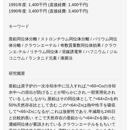
1991年度: 1,400千円 (直接経費: 1,400千円)
1990年度: 3,400千円 (直接経費: 3,400千円)
キーワード
亜鉛同位体分離 / ストロンチウム同位体分離 / バリウム同位
体分離 / クラウンエーテル / 奇数質量数同位体効果 / クラウ
ンエ-テル / リチウム同位体 / 溶媒誘電率 / ハフニウム / ジル
コニウム / ランタニド元素 / 液膜法
研究概要
亜鉛は原子炉の一次冷却水中に注入すれば,^<60>Coの冷却
水中への溶出が防げることが明らかにされ,一部実用化され
ている.しかしながら,亜鉛はその同位体として,^<64>Znを約
50%天然存在比として含む.この^<64>Znは熱中性子を吸収
して^<65>Znになるが,これは放射性であり,半減期も245日
と比較的長い.そこで天然存在の亜鉛から^<64>Znを除いた
濃縮同位体が要請されている.クラウンエーテルをもちいて